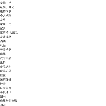
宠物生活
电脑、办公
服饰内衣
个人护理
家纺
家居日用
家具
家庭清洁/纸品
家装建材
酒类
礼品
美妆护肤
母婴
汽车用品
生鲜
食品饮料
玩具乐器
鞋靴
医药保健
钟表
珠宝首饰
手机通讯
图书
母婴行业资讯
测试