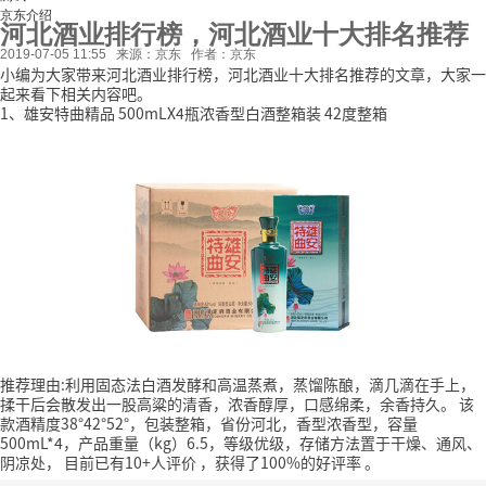
京东介绍
河北酒业排行榜，河北酒业十大排名推荐
2019-07-05 11:55
来源：京东
作者：京东
小编为大家带来河北酒业排行榜，河北酒业十大排名推荐的文章，大家一
起来看下相关内容吧。
1、雄安特曲精品 500mLX4瓶浓香型白酒整箱装 42度整箱
推荐理由:利用固态法白酒发酵和高温蒸煮，蒸馏陈酿，滴几滴在手上，
揉干后会散发出一股高粱的清香，浓香醇厚，口感绵柔，余香持久。
该
款酒精度38°42°52°，包装整箱，省份河北，香型浓香型，容量
500mL*4，产品重量（kg）6.5，等级优级，存储方法置于干燥、通风、
阴凉处，
目前已有10+人评价
，获得了100%的好评率
。