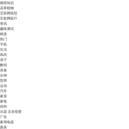
婚假知识
花草植物
互联网医院
互联网医疗
资讯
趣味测试
精选
热门
手机
生活
风尚
亲子
数码
美食
女神
型男
运动
汽车
家居
家电
休闲
乐器 京东母婴
广告
家用电器
厨具