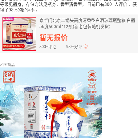
等级见瓶身，存储方法见瓶身，香型清香型，
目前已有300+人评价
，获
得了98%的好评率
。
京华门北京二锅头高度清香型白酒玻璃瓶整箱 白瓶
56度500ml*12瓶(新老包装随机发货）
暂无报价
300+评论
98%好评
相关商品