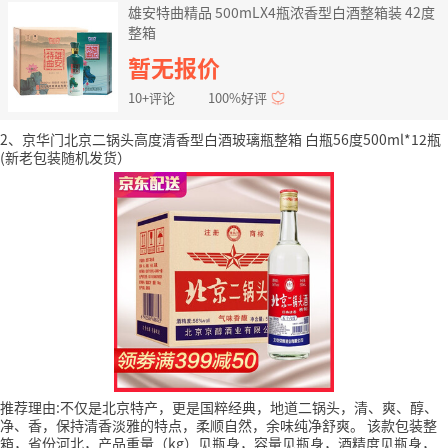
雄安特曲精品 500mLX4瓶浓香型白酒整箱装 42度
整箱
暂无报价
10+评论
100%好评
2、京华门北京二锅头高度清香型白酒玻璃瓶整箱 白瓶56度500ml*12瓶
(新老包装随机发货）
推荐理由:不仅是北京特产，更是国粹经典，地道二锅头，清、爽、醇、
净、香，保持清香淡雅的特点，柔顺自然，余味纯净舒爽。
该款包装整
箱，省份河北，产品重量（kg）见瓶身，容量见瓶身，酒精度见瓶身，