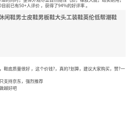
40目前已有50+人评价
，获得了94%的好评率
。
气休闲鞋男士皮鞋男板鞋大头工装鞋英伦低帮潮鞋
，鞋底质量很好 ，这个价钱?，真的?划算，建议大家购买，赞?一
直只支持京东，强烈推荐
做越好吧