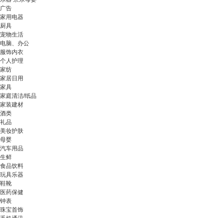
广告
家用电器
厨具
宠物生活
电脑、办公
服饰内衣
个人护理
家纺
家居日用
家具
家庭清洁/纸品
家装建材
酒类
礼品
美妆护肤
母婴
汽车用品
生鲜
食品饮料
玩具乐器
鞋靴
医药保健
钟表
珠宝首饰