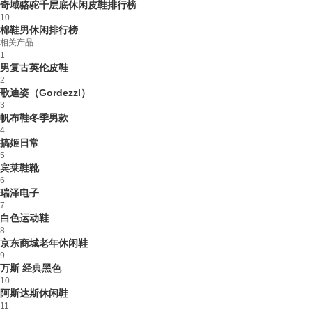
奇域骆驼千层底休闲皮鞋排行榜
10
棉鞋男休闲排行榜
相关产品
1
男复古英伦皮鞋
2
歌迪姿（Gordezzl）
3
帆布鞋冬季男款
4
搞姬日常
5
宾莱鞋靴
6
瑞泽电子
7
白色运动鞋
8
京东商城老年休闲鞋
9
万斯 经典黑色
10
阿斯达斯休闲鞋
11