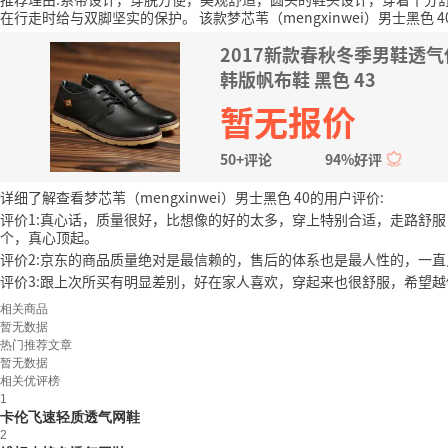
在行走时给与双脚坚实的保护。
该款梦芯苇（mengxinwei）男士黑色 
2017新款春秋冬季男鞋透
韩版帆布鞋 黑色 43
暂无报价
50+评论
94%好评
详细了解查看梦芯苇（mengxinwei）男士黑色 40的用户评价:
评价1:真心话，质量很好，比想像的好的太多，穿上特别合适，走路舒服
个，真心顶起。
评价2:京东的商品质量绝对是最信赖的，售后的体系也是最人性的，一
评价3:跟上次所买有明显差别，好在家人喜欢，穿起来也很舒服，希望越
相关商品
暂无数据
热门推荐文章
暂无数据
相关优评榜
1
卡伦飞速轻质透气网鞋
2