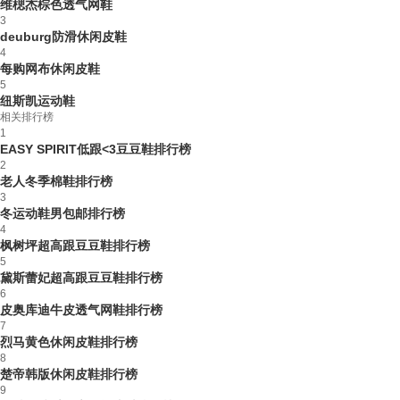
维楒杰棕色透气网鞋
3
deuburg防滑休闲皮鞋
4
每购网布休闲皮鞋
5
纽斯凯运动鞋
相关排行榜
1
EASY SPIRIT低跟<3豆豆鞋排行榜
2
老人冬季棉鞋排行榜
3
冬运动鞋男包邮排行榜
4
枫树坪超高跟豆豆鞋排行榜
5
黛斯蕾妃超高跟豆豆鞋排行榜
6
皮奥库迪牛皮透气网鞋排行榜
7
烈马黄色休闲皮鞋排行榜
8
楚帝韩版休闲皮鞋排行榜
9