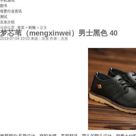
手机通讯
图书
母婴行业资讯
测试
京东介绍
当前位置 :
首页
>
鞋靴
>
正文
梦芯苇（mengxinwei）男士黑色 40
2019-07-04 10:03
来源：京东
作者：京东
推荐理由:系带设计，穿脱方便，美观舒适，圆头的鞋头设计，穿着十分