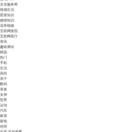
京东服务帮
情感生活
星座知识
婚假知识
花草植物
互联网医院
互联网医疗
资讯
趣味测试
精选
热门
手机
生活
风尚
亲子
数码
美食
女神
型男
运动
汽车
家居
家电
休闲
乐器 京东母婴