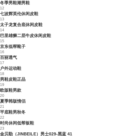
冬季男鞋潮男鞋
12
七波辉英伦休闲皮鞋
13
太子龙复合底休闲皮鞋
14
巴里雄狮二层牛皮休闲皮鞋
15
京东低帮靴子
16
百丽透气
17
户外运动鞋
18
男鞋皮鞋正品
19
欧版鞋男款
20
夏季韩版情侣
21
平底鞋男秋冬
22
时尚休闲低帮板鞋
23
金贝勒（JINBEILE）男士029-黑蓝 41