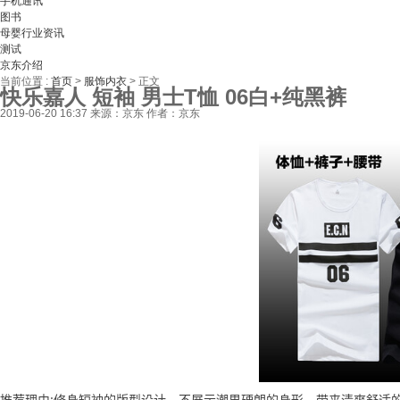
手机通讯
图书
母婴行业资讯
测试
京东介绍
当前位置 :
首页
>
服饰内衣
>
正文
快乐嘉人 短袖 男士T恤 06白+纯黑裤
2019-06-20 16:37
来源：京东
作者：京东
推荐理由:修身短袖的版型设计，不展示潮男硬朗的身形，带来清爽舒适