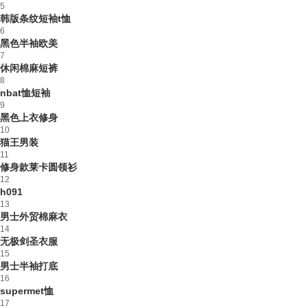
5
韩版条纹短袖t恤
6
黑色半袖欧美
7
休闲棉麻短裤
8
nbat恤短袖
9
黑色上衣修身
10
猫王男装
11
修身款莱卡圆领衫
12
h091
13
男士外贸棉麻衣
14
无极剑圣衣服
15
男士半袖打底
16
supermet恤
17