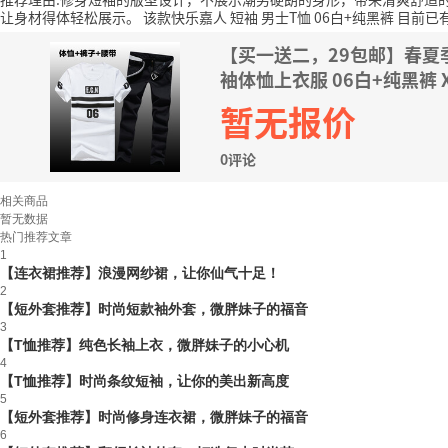
让身材得体轻松展示。
该款快乐嘉人 短袖 男士T恤 06白+纯黑裤 目前已
【买一送二，29包邮】春夏
袖体恤上衣服 06白+纯黑裤 X
暂无报价
0评论
相关商品
暂无数据
热门推荐文章
1
【连衣裙推荐】浪漫网纱裙，让你仙气十足！
2
【短外套推荐】时尚短款袖外套，微胖妹子的福音
3
【T恤推荐】纯色长袖上衣，微胖妹子的小心机
4
【T恤推荐】时尚条纹短袖，让你的美出新高度
5
【短外套推荐】时尚修身连衣裙，微胖妹子的福音
6