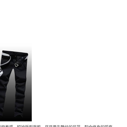
的穿着感，短袖版型裁剪，尽显男生酷炫的风范，配合修身的弧度