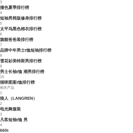
3
撞色夏季排行榜
4
短袖男韩版修身排行榜
5
太平鸟黑色棉衣排行榜
6
旗舰爸爸装排行榜
7
品牌中年男士t恤短袖排行榜
8
雪花衫美特斯男排行榜
9
男士长袖t恤 潮男排行榜
10
猫咪图案t恤排行榜
相关产品
1
狼人（LANGREN）
2
电光舞服装
3
凡客短袖t恤 男
4
660t