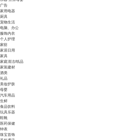
广告
家用电器
厨具
宠物生活
电脑、办公
服饰内衣
个人护理
家纺
家居日用
家具
家庭清洁/纸品
家装建材
酒类
礼品
美妆护肤
母婴
汽车用品
生鲜
食品饮料
玩具乐器
鞋靴
医药保健
钟表
珠宝首饰