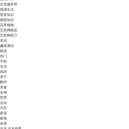
京东服务帮
情感生活
星座知识
婚假知识
花草植物
互联网医院
互联网医疗
资讯
趣味测试
精选
热门
手机
生活
风尚
亲子
数码
美食
女神
型男
运动
汽车
家居
家电
休闲
乐器 京东母婴