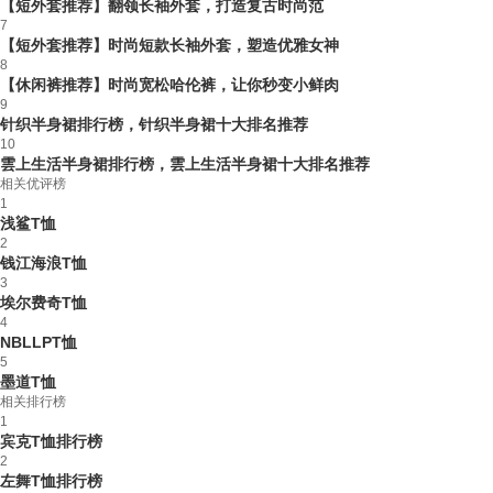
【短外套推荐】翻领长袖外套，打造复古时尚范
7
【短外套推荐】时尚短款长袖外套，塑造优雅女神
8
【休闲裤推荐】时尚宽松哈伦裤，让你秒变小鲜肉
9
针织半身裙排行榜，针织半身裙十大排名推荐
10
雲上生活半身裙排行榜，雲上生活半身裙十大排名推荐
相关优评榜
1
浅鲨T恤
2
钱江海浪T恤
3
埃尔费奇T恤
4
NBLLPT恤
5
墨道T恤
相关排行榜
1
宾克T恤排行榜
2
左舞T恤排行榜