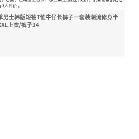
有0人评价
。
季男士韩版短袖T恤牛仔长裤子一套装潮流修身半
XL上衣/裤子34