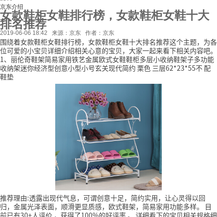
京东介绍
女款鞋柜女鞋排行榜，女款鞋柜女鞋十大
排名推荐
2019-06-06 18:42
来源：京东
作者：京东
围绕着女款鞋柜女鞋排行榜，女款鞋柜女鞋十大排名推荐这个主题，为各
位可爱的小宝贝详细介绍相关心意的宝贝，大家一起来看下相关内容吧。
1、丽伦奇鞋架简易家用铁艺金属欧式女鞋鞋柜多层小收纳鞋架子多功能
收纳架迷你经济型创意小型小号玄关现代简约 栗色 三层62*23*55不 配
鞋垫
推荐理由:透露出现代气息，可谓创意十足，简约实用，让心灵得以回
归，金属光泽表面，顺滑更显质感，欧式鞋架，简易家用功能多样。
目
前已有30+人评价
，获得了100%的好评率
。
详细看下的宝贝相关规格细