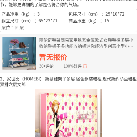
节，能够更详细的了解是否符合你的气场。
产品净重（kg） ：3
包装尺寸（cm） ：25*10*72
组立尺寸（cm） ：65*23*71
商品承重（kg） ：15
层位 ：四层
丽伦奇鞋架简易家用铁艺金属欧式女鞋鞋柜多层小
收纳鞋架子多功能收纳架迷你经济型创意小型小号
玄关现代简约 栗色 三层62*23*55不 配鞋垫
暂无报价
30+评论
100%好评
2、家世比（HOMEBI） 简易鞋架子多层 宿舍组装鞋柜 现代简约防尘鞋柜
双排六层女郎