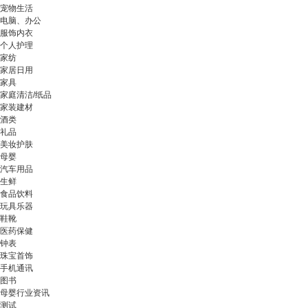
宠物生活
电脑、办公
服饰内衣
个人护理
家纺
家居日用
家具
家庭清洁/纸品
家装建材
酒类
礼品
美妆护肤
母婴
汽车用品
生鲜
食品饮料
玩具乐器
鞋靴
医药保健
钟表
珠宝首饰
手机通讯
图书
母婴行业资讯
测试