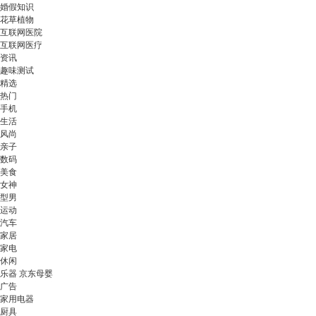
婚假知识
花草植物
互联网医院
互联网医疗
资讯
趣味测试
精选
热门
手机
生活
风尚
亲子
数码
美食
女神
型男
运动
汽车
家居
家电
休闲
乐器 京东母婴
广告
家用电器
厨具