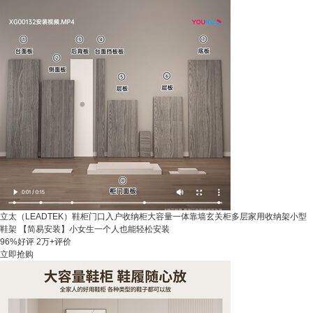
立太（LEADTEK）鞋柜门口入户收纳柜大容量一体靠墙玄关柜多层家用收纳架小型
鞋架 【简易安装】小女生一个人也能轻松安装
96%好评
2万+评价
立即抢购