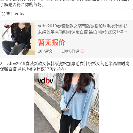
了解是否符合你的气场。
品牌 ：vdbv
vdbv2019春装新款女装韩版宽松加厚毛衣针织衫
女纯色半高领时尚保暖百搭 黑色 均码(建议130斤
以内)
暂无报价
10+评论
100%好评
2、vdbv2019春装新款女装韩版宽松加厚毛衣针织衫女纯色半高领时尚
保暖百搭 蓝色 均码(建议130斤以内)