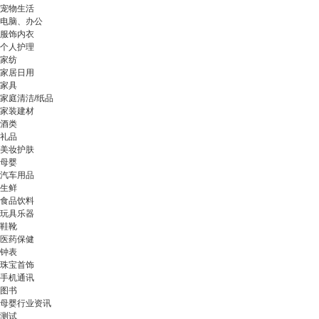
宠物生活
电脑、办公
服饰内衣
个人护理
家纺
家居日用
家具
家庭清洁/纸品
家装建材
酒类
礼品
美妆护肤
母婴
汽车用品
生鲜
食品饮料
玩具乐器
鞋靴
医药保健
钟表
珠宝首饰
手机通讯
图书
母婴行业资讯
测试