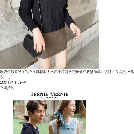
歌班娅短款秋冬毛衣女麻花套头文艺小清新学院长袖打底衫加厚针织衫上衣 黑色 M建
议90-斤
100%好评
2评价
立即抢购