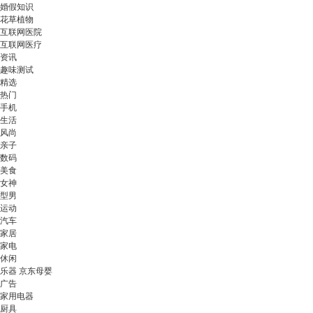
婚假知识
花草植物
互联网医院
互联网医疗
资讯
趣味测试
精选
热门
手机
生活
风尚
亲子
数码
美食
女神
型男
运动
汽车
家居
家电
休闲
乐器 京东母婴
广告
家用电器
厨具