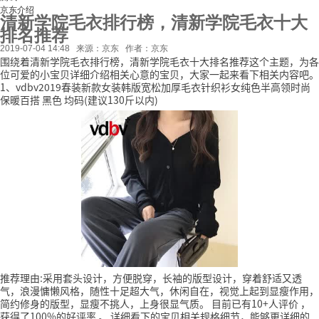
京东介绍
清新学院毛衣排行榜，清新学院毛衣十大
排名推荐
2019-07-04 14:48
来源：京东
作者：京东
围绕着清新学院毛衣排行榜，清新学院毛衣十大排名推荐这个主题，为各
位可爱的小宝贝详细介绍相关心意的宝贝，大家一起来看下相关内容吧。
1、vdbv2019春装新款女装韩版宽松加厚毛衣针织衫女纯色半高领时尚
保暖百搭 黑色 均码(建议130斤以内)
推荐理由:采用套头设计，方便脱穿，长袖的版型设计，穿着舒适又透
气，浪漫慵懒风格，随性十足超大气，休闲自在，视觉上起到显瘦作用，
简约修身的版型，显瘦不挑人，上身很显气质。
目前已有10+人评价
，
获得了100%的好评率
。
详细看下的宝贝相关规格细节，能够更详细的