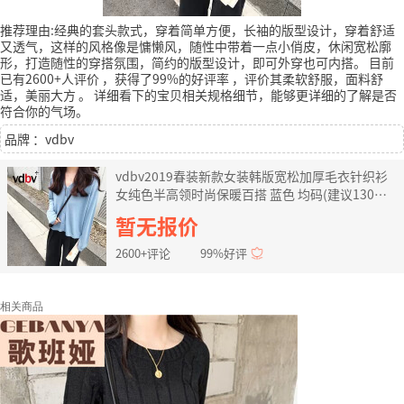
推荐理由:经典的套头款式，穿着简单方便，长袖的版型设计，穿着舒适
又透气，这样的风格像是慵懒风，随性中带着一点小俏皮，休闲宽松廓
形，打造随性的穿搭氛围，简约的版型设计，即可外穿也可内搭。
目前
已有2600+人评价
，获得了99%的好评率
，评价其柔软舒服，面料舒
适，美丽大方
。
详细看下的宝贝相关规格细节，能够更详细的了解是否
符合你的气场。
品牌 ：vdbv
vdbv2019春装新款女装韩版宽松加厚毛衣针织衫
女纯色半高领时尚保暖百搭 蓝色 均码(建议130斤
以内)
暂无报价
2600+评论
99%好评
相关商品