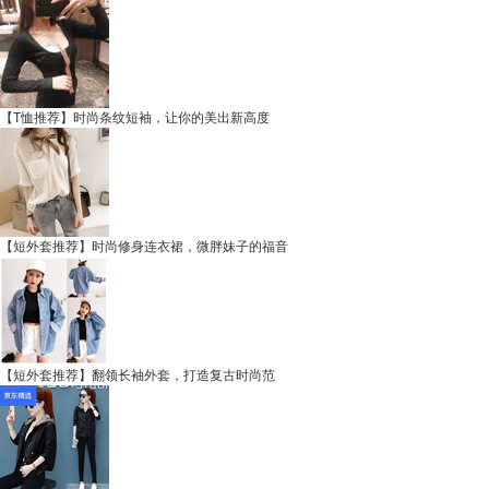
【T恤推荐】时尚条纹短袖，让你的美出新高度
【短外套推荐】时尚修身连衣裙，微胖妹子的福音
【短外套推荐】翻领长袖外套，打造复古时尚范