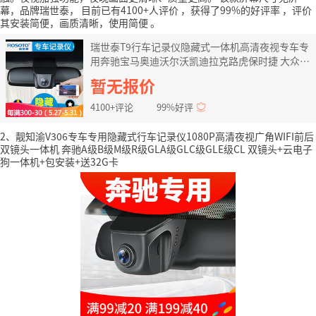
幕，品牌瑞世泰，
目前已有4100+人评价
，获得了99%的好评率
，评价
其安装简便，画质清晰，使用简便
。
瑞世泰T9行车记录仪隐藏式一体机高清夜视专车专
用奔驰宝马奥迪沃尔沃凯迪拉克路虎保时捷 大众本
田丰田别克日产福特雪佛兰马自达现代吉普荣威 单
暂无报价
镜头+自行安装+送16G卡
4100+评论
99%好评
2、靓知渝V306专车专用隐藏式行车记录仪1080P高清夜视广角WIFI前后
双镜头一体机 奔驰A级B级M级R级GLA级GLC级GLE级CL 双镜头+云电子
狗一体机+包安装+送32G卡