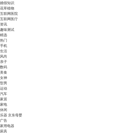
婚假知识
花草植物
互联网医院
互联网医疗
资讯
趣味测试
精选
热门
手机
生活
风尚
亲子
数码
美食
女神
型男
运动
汽车
家居
家电
休闲
乐器 京东母婴
广告
家用电器
厨具