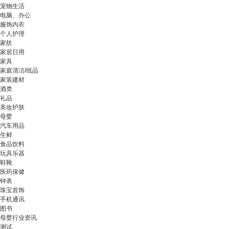
宠物生活
电脑、办公
服饰内衣
个人护理
家纺
家居日用
家具
家庭清洁/纸品
家装建材
酒类
礼品
美妆护肤
母婴
汽车用品
生鲜
食品饮料
玩具乐器
鞋靴
医药保健
钟表
珠宝首饰
手机通讯
图书
母婴行业资讯
测试