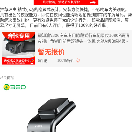
推荐理由:精致小巧的隐藏式设计，安装方便快捷，不影响车内美观度。
具有出色的夜视能力，即使在夜间也能清晰地拍摄到前车的车牌号码，帮
助解决事故纠纷，更有效避免撞车党的讹诈行为。
该款品牌靓知渝，屏
幕尺寸无屏幕，
目前已有6人评价
，获得了100%的好评率
。
靓知渝V306专车专用隐藏式行车记录仪1080P高清
夜视广角WIFI前后双镜头一体机 奔驰A级B级M级R
级GLA级GLC级GLE级CL 双镜头+云电子狗一体机
暂无报价
+包安装+送32G卡
6评论
100%好评
相关商品