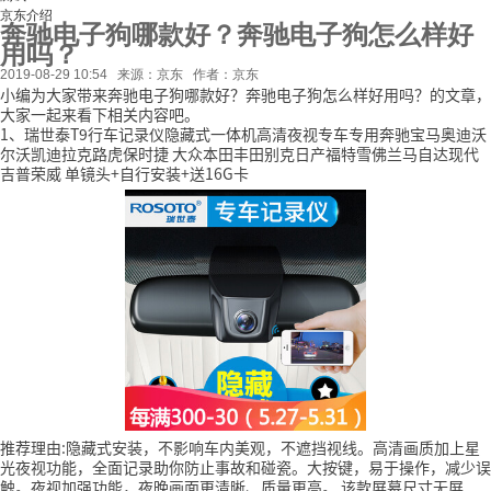
京东介绍
奔驰电子狗哪款好？奔驰电子狗怎么样好
用吗？
2019-08-29 10:54
来源：京东
作者：京东
小编为大家带来奔驰电子狗哪款好？奔驰电子狗怎么样好用吗？的文章，
大家一起来看下相关内容吧。
1、瑞世泰T9行车记录仪隐藏式一体机高清夜视专车专用奔驰宝马奥迪沃
尔沃凯迪拉克路虎保时捷 大众本田丰田别克日产福特雪佛兰马自达现代
吉普荣威 单镜头+自行安装+送16G卡
推荐理由:隐藏式安装，不影响车内美观，不遮挡视线。高清画质加上星
光夜视功能，全面记录助你防止事故和碰瓷。大按键，易于操作，减少误
触。夜视加强功能，夜晚画面更清晰、质量更高。
该款屏幕尺寸无屏