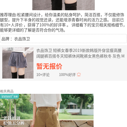
推荐理由:松紧腰间设计，给你温柔的贴身呵护，简洁百搭，不仅能修饰
腿型，提升下半身的视觉还读，还能增添青春时尚的活力之感。
目前已
有10+人评价
，获得了100%的好评率
。
详细看下的宝贝相关规格细节，
能够更详细的了解是否符合你的气场。
品牌 ：衣品饰卫
衣品饰卫 短裤女春季2019新款韩版外穿显瘦高腰
阔腿裤百搭冬天短裤休闲靴裤女黑色裤秋冬 灰色 M
暂无报价
10+评论
100%好评
相关商品