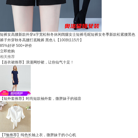
短裤女高腰新款外穿a字宽松秋冬休闲阔腿女士短裤毛呢短裤女冬季新款松紧腰黑色
裤子外穿秋冬高腰打底靴裤 黑色 L【100到115斤】
85%好评
500+评价
立即抢购
相关推荐
【连衣裙推荐】浪漫网纱裙，让你仙气十足！
【短外套推荐】时尚短款袖外套，微胖妹子的福音
【T恤推荐】纯色长袖上衣，微胖妹子的小心机