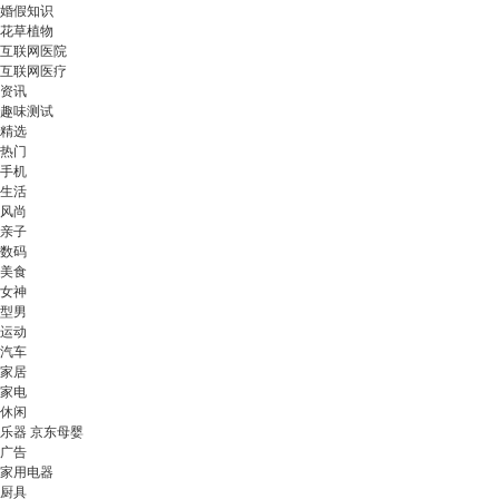
婚假知识
花草植物
互联网医院
互联网医疗
资讯
趣味测试
精选
热门
手机
生活
风尚
亲子
数码
美食
女神
型男
运动
汽车
家居
家电
休闲
乐器 京东母婴
广告
家用电器
厨具