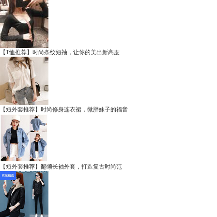
【T恤推荐】时尚条纹短袖，让你的美出新高度
【短外套推荐】时尚修身连衣裙，微胖妹子的福音
【短外套推荐】翻领长袖外套，打造复古时尚范