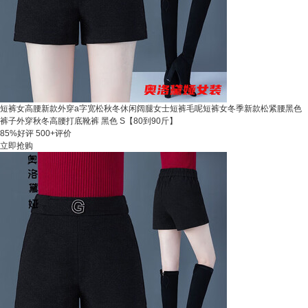
短裤女高腰新款外穿a字宽松秋冬休闲阔腿女士短裤毛呢短裤女冬季新款松紧腰黑色
裤子外穿秋冬高腰打底靴裤 黑色 S【80到90斤】
85%好评
500+评价
立即抢购