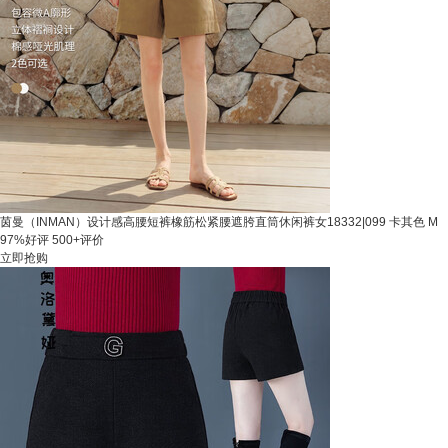
茵曼（INMAN）设计感高腰短裤橡筋松紧腰遮胯直筒休闲裤女18332|099 卡其色 M
97%好评
500+评价
立即抢购