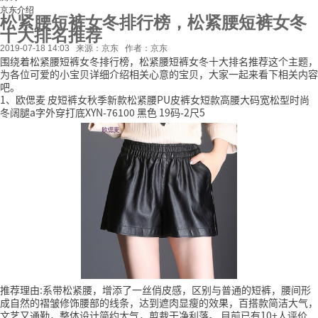
京东介绍
松紧腰短裤女冬排行榜，松紧腰短裤女冬
十大排名推荐
2019-07-18 14:03
来源：京东
作者：京东
围绕着松紧腰短裤女冬排行榜，松紧腰短裤女冬十大排名推荐这个主题，
为各位可爱的小宝贝详细介绍相关心意的宝贝，大家一起来看下相关内容
吧。
1、欧偲麦 皮短裤女秋季新款松紧腰PU皮裤女短款高腰大码宽松型时尚
冬阔腿a字外穿打底XYN-76100 黑色 19码-2尺5
推荐理由:系带松紧腰，增添了一丝俏皮感，区别与普通的短裤，腰间形
成自然的褶皱修饰腰部的线条，达到遮肉显瘦的效果，百搭款简洁大气，
文艺又通勤，整体设计简约大气，剪裁干净利落。
目前已有10+人评价