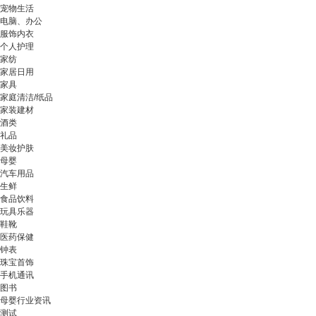
宠物生活
电脑、办公
服饰内衣
个人护理
家纺
家居日用
家具
家庭清洁/纸品
家装建材
酒类
礼品
美妆护肤
母婴
汽车用品
生鲜
食品饮料
玩具乐器
鞋靴
医药保健
钟表
珠宝首饰
手机通讯
图书
母婴行业资讯
测试