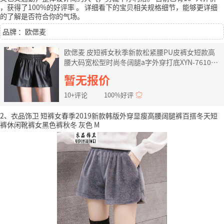
，获得了100%的好评率
。
详细看下的宝贝相关规格细节，能够更详细
的了解是否符合你的气场。
品牌 ：欧偲麦
欧偲麦 皮短裤女秋季新款松紧腰PU皮裤女短款高
腰大码宽松型时尚冬阔腿a字外穿打底XYN-76100
黑色 19码-2尺5
暂无报价
10+评论
100%好评
2、衣品饰卫 短裤女春季2019新款韩版外穿显瘦高腰阔腿裤百搭冬天短
裤休闲靴裤女黑色裤秋冬 灰色 M