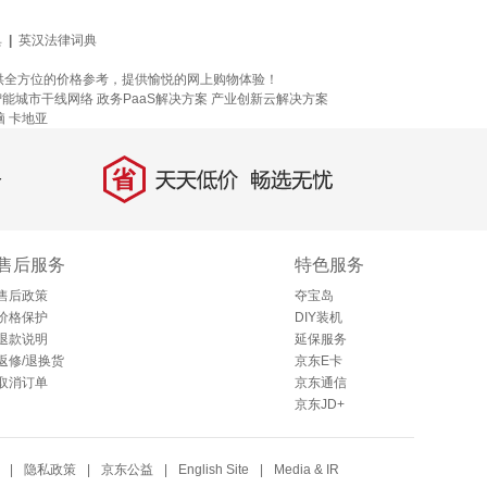
典
|
英汉法律词典
供全方位的价格参考，提供愉悦的网上购物体验！
智能城市干线网络
政务PaaS解决方案
产业创新云解决方案
脑
卡地亚
省
天天低价，畅选无忧
售后服务
特色服务
售后政策
夺宝岛
价格保护
DIY装机
退款说明
延保服务
返修/退换货
京东E卡
取消订单
京东通信
京东JD+
|
隐私政策
|
京东公益
|
English Site
|
Media & IR