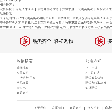
已有
2000
人评价
相关推荐：
宏极科技
|
元照法律词典
|
农村办理宅基地
|
法律手册
|
元照英美法
|
高检院研究
温馨提示
京东是国内专业的元照英美法词典 京东网上购物商城，本频道提供元照英美法词典 
安全云解决方案
皇家礼炮
工业互联网解决方案
九牧王卫浴
京东智联云
施华洛世奇
水井坊
企业上云
网站地图
智能环保解决方案
电商云
智能文旅解决方案
云小店
智能
多
快
品类齐全，轻松购物
多仓
购物指南
配送方式
购物流程
上门自提
会员介绍
211限时达
生活旅行/团购
配送服务查询
常见问题
配送费收取标准
大家电
海外配送
联系客服
关于我们
|
联系我们
|
联系客服
|
合作招商
|
商家