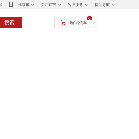
◇
◇
◇
◇
购
手机京东
关注京东
客户服务
网站导航
0
搜索
我的购物车
>