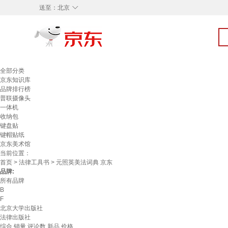
◇
送至：
北京
全部分类
京东知识库
品牌排行榜
普联摄像头
一体机
收纳包
键盘贴
键帽贴纸
京东美术馆
当前位置：
首页
>
法律工具书
> 元照英美法词典 京东
品牌:
所有品牌
B
F
北京大学出版社
法律出版社
综合
销量
评论数
新品
价格