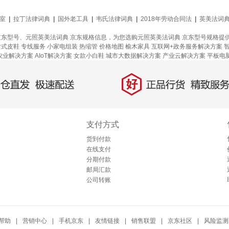
室
|
拉丁法律词典
|
国外老工具
|
韦氏法律词典
|
2018年劳动合同法
|
英美法词
京东型号、元照英美法词典 京东规格信息，为您选购元照英美法词典 京东型号规格提
女式皮鞋
专线服务
小家电组装
热缩管
价格地图
榆木家具
互联网+政务服务解决方案
农业解决方案
AIoT解决方案
女款小白鞋
城市大数据解决方案
产业云解决方案
平板电
好
直发，极速配送
正品行货，精致服务
支付方式
货到付款
在线支付
分期付款
邮局汇款
公司转账
帮助
|
营销中心
|
手机京东
|
友情链接
|
销售联盟
|
京东社区
|
风险监测