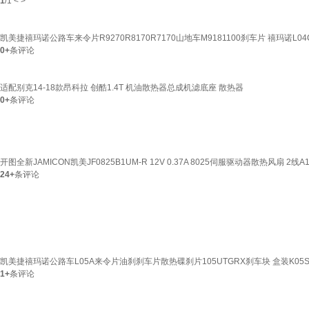
1
/
1
<
>
凯美捷禧玛诺公路车来令片R9270R8170R7170山地车M9181100刹车片 禧玛诺L0
0+
条评论
适配别克14-18款昂科拉 创酷1.4T 机油散热器总成机滤底座 散热器
0+
条评论
开图全新JAMICON凯美JF0825B1UM-R 12V 0.37A 8025伺服驱动器散热风扇 2线A
24+
条评论
凯美捷禧玛诺公路车L05A来令片油刹刹车片散热碟刹片105UTGRX刹车块 盒装K05
1+
条评论