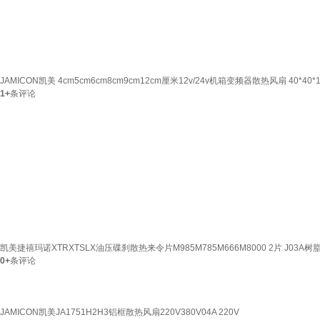
JAMICON凯美 4cm5cm6cm8cm9cm12cm厘米12v/24v机箱变频器散热风扇 40*40*1
1+
条评论
凯美捷禧玛诺XTRXTSLX油压碟刹散热来令片M985M785M666M8000 2片 J03A
0+
条评论
JAMICON凯美JA1751H2H3铝框散热风扇220V380V04A 220V