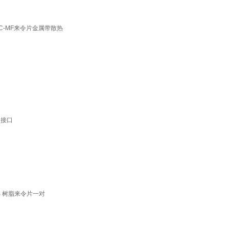
4C-MF来令片金属带散热
1接口
S 树脂来令片一对