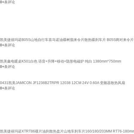
0+
条评论
凯美捷禧玛诺B05S山地自行车喜马诺油碟树脂来令片散热碟刹车片 B05S两对来令片(
0+
条评论
凯美鑫电暖桌K501白色 语音+升降+移动+隐形电磁炉 纯白 1380mm*750mm
0+
条评论
0431凯美JAMICON JF1238B2TRPR 12038 12CM 24V 0.60A 变频器散热风扇
0+
条评论
凯美捷禧玛诺XTRT86碟片油刹散热盘片山地车刹车片160/180/203MM RT76-180m