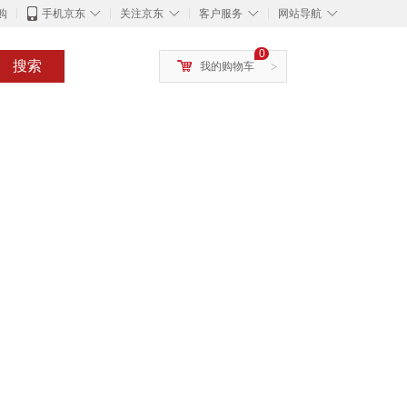
◇
◇
◇
◇
购
手机京东
关注京东
客户服务
网站导航
0
搜索
我的购物车
>