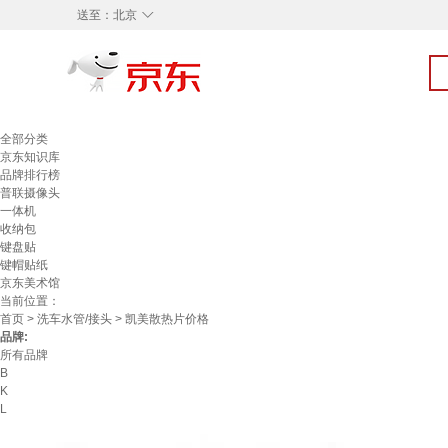
◇
送至：
北京
全部分类
京东知识库
品牌排行榜
普联摄像头
一体机
收纳包
键盘贴
键帽贴纸
京东美术馆
当前位置：
首页
>
洗车水管/接头
> 凯美散热片价格
品牌:
所有品牌
B
K
L