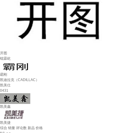
开图
锟霖屹
霸刚
凯迪拉克（CADILLAC）
凯美仕
0431
凯美鑫
凯美捷
综合
销量
评论数
新品
价格