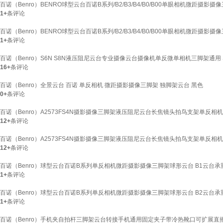
百诺（Benro）BENRO球型云台百诺B系列/B2/B3/B4/B0/B00单眼相机微距摄影摄
1+
条评论
百诺（Benro）BENRO球型云台百诺B系列/B2/B3/B4/B0/B00单眼相机微距摄影摄
1+
条评论
百诺（Benro）S6N S8N液压阻尼云台专业摄像云台摄像机单反微单相机三脚架通用 
16+
条评论
百诺（Benro）全景云台 百诺 单反相机 微距摄影摄像三脚架 独脚架云台 黑色
0+
条评论
百诺（Benro）A2573FS4N摄影摄像三脚架液压阻尼云台长焦镜头拍鸟支架单反相机
12+
条评论
百诺（Benro）A2573FS4N摄影摄像三脚架液压阻尼云台长焦镜头拍鸟支架单反相机
12+
条评论
百诺（Benro）球型云台百诺B系列单反相机微距摄影摄像三脚架球形云台 B1云台承
1+
条评论
百诺（Benro）球型云台百诺B系列单反相机微距摄影摄像三脚架球形云台 B2云台承
1+
条评论
百诺（Benro）手机夹自拍杆三脚架云台转接手机通用固定夹子带冷热靴口可扩展直播灯麦