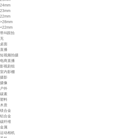
24mm
23mm
22mm
>28mm
<22mm
带AI跟拍
无
桌面
直播
短视频拍摄
电商直播
影视剧组
室内影棚
摄影
摄像
户外
碳素
塑料
木质
镁合金
铝合金
碳纤维
金属
运动相机