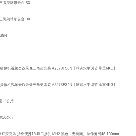
像三脚架球形云台 B3
像三脚架球形云台 B0
S8N
摄像机视频会议录像三角架套装 A2573FS6N【球碗水平调节 承重6KG】
摄像机视频会议录像三角架套装 A2573FS4N【球碗水平调节 承重4KG】
重12公斤
重16公斤
克风 折叠便携1/4螺口接孔 MH2 黑色（无镜面）拉伸范围48-100mm