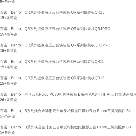
0+
条评论
百诺（Benro）QR系列摄像液压云台快装板 QR系列快装板QR15
15+
条评论
百诺（Benro）QR系列摄像液压云台快装板 QR系列快装板QR4PRO
15+
条评论
百诺（Benro）QR系列摄像液压云台快装板 QR系列快装板QR2PRO
15+
条评论
百诺（Benro）QR系列摄像液压云台快装板 QR系列快装板QR11
15+
条评论
百诺（Benro）QR系列摄像液压云台快装板 QR系列快装板QR13
15+
条评论
百诺（Benro）球形云台PU60 PU70相机快装板 B系列 V系列 IT IF AF三脚架通用
26+
条评论
百诺（Benro）B系列镁合金球形云台单反相机微距摄影云台 Benro三脚架配件 B4
1+
条评论
百诺（Benro）B系列镁合金球形云台单反相机微距摄影云台 Benro三脚架配件 B0
1+
条评论