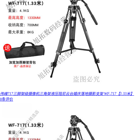
伟峰717三脚架级摄像机三角架液压阻尼云台婚庆落地摄影支架 WF-717【1.33米】
0条评价