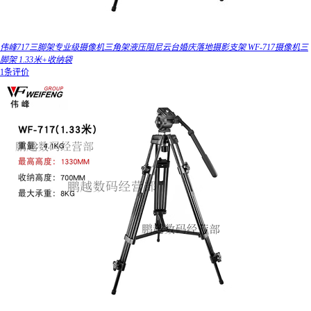
伟峰717三脚架专业级摄像机三角架液压阻尼云台婚庆落地摄影支架 WF-717摄像机三
脚架 1.33米+收纳袋
1条评价