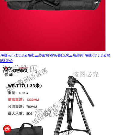
伟峰WF-7171.9米相机三脚架包/脚架袋1.9米三角架包 伟峰717-1.8米包
0条评价