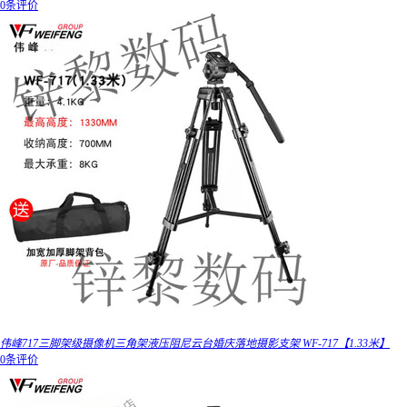
0条评价
伟峰717三脚架级摄像机三角架液压阻尼云台婚庆落地摄影支架 WF-717【1.33米】
0条评价