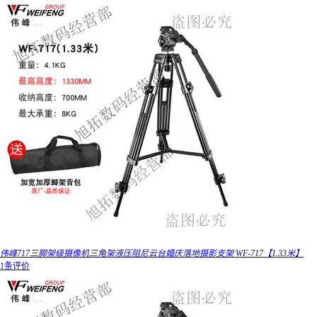
伟峰717三脚架级摄像机三角架液压阻尼云台婚庆落地摄影支架 WF-717【1.33米】
1条评价