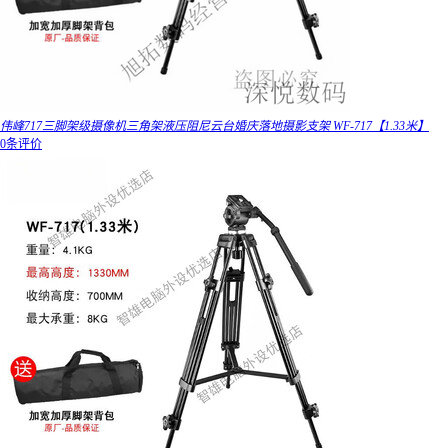
伟峰717三脚架级摄像机三角架液压阻尼云台婚庆落地摄影支架 WF-717【1.33米】
0条评价