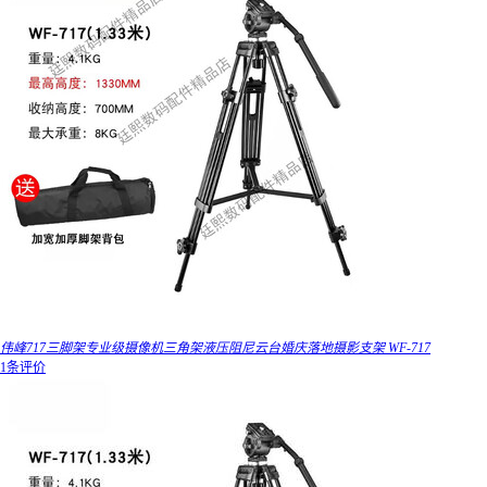
伟峰717三脚架专业级摄像机三角架液压阻尼云台婚庆落地摄影支架 WF-717
1条评价