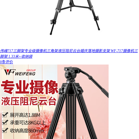
伟峰717三脚架专业级摄像机三角架液压阻尼云台婚庆落地摄影支架 WF-717摄像机三
脚架 1.33米+收纳袋
0条评价