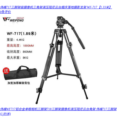
伟峰717三脚架级摄像机三角架液压阻尼云台婚庆落地摄影支架 WF-717【1.33米】
0条评价
伟峰WF717铝合金单眼相机三脚架718三脚架摄像机液压阻尼云台角架 伟峰717三脚架
(1.89米)