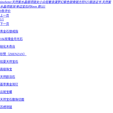
timebetter天然紫水晶银项链女小众轻奢浪漫梦幻紫色锁骨链方形925银送证书 天然紫
水晶项链深/单边宝石约6mm 默认1
9条评价
上一页
1/1
下一页
青金石银戒指
18k玫瑰金月光石
硅化木奇台
珍赞（ZHENZAN）
炫夏天然宝石
高级珠宝
天然欧泊石
荟萃黄金耳钉
云斑宝螺
天然宝石散珠切面
苏绣项链