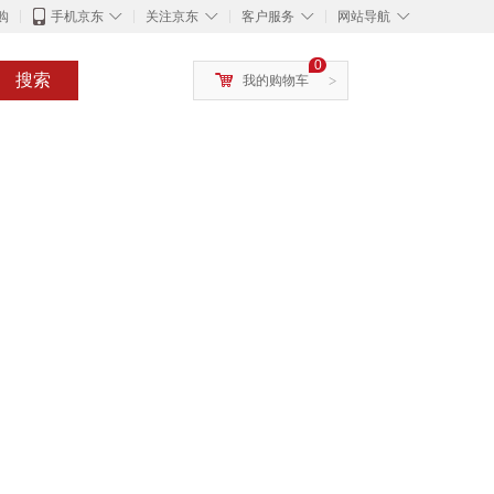
◇
◇
◇
◇
购
手机京东
关注京东
客户服务
网站导航
0
搜索
我的购物车
>