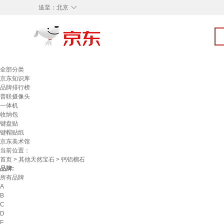
◇
送至：
北京
全部分类
京东知识库
品牌排行榜
普联摄像头
一体机
收纳包
键盘贴
键帽贴纸
京东美术馆
当前位置：
首页
>
其他天然宝石
> 钙铝榴石
品牌:
所有品牌
A
B
C
D
E