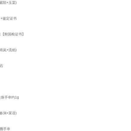
紫陌+玉棠)
+鉴定证书
米【附国检证书】
晴岚+流焰)
榴石
金珠手串约1g
春涧+茉语)
圈手串