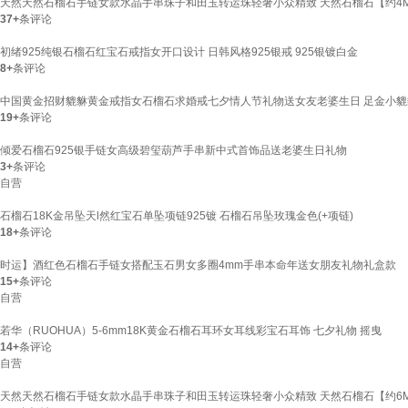
天然天然石榴石手链女款水晶手串珠子和田玉转运珠轻奢小众精致 天然石榴石【约4M
37+
条评论
初绪925纯银石榴石红宝石戒指女开口设计 日韩风格925银戒 925银镀白金
8+
条评论
中国黄金招财貔貅黄金戒指女石榴石求婚戒七夕情人节礼物送女友老婆生日 足金小
19+
条评论
倾爱石榴石925银手链女高级碧玺葫芦手串新中式首饰品送老婆生日礼物
3+
条评论
自营
石榴石18K金吊坠天l然红宝石单坠项链925镀 石榴石吊坠玫瑰金色(+项链)
18+
条评论
时运】酒红色石榴石手链女搭配玉石男女多圈4mm手串本命年送女朋友礼物礼盒款
15+
条评论
自营
若华（RUOHUA）5-6mm18K黄金石榴石耳环女耳线彩宝石耳饰 七夕礼物 摇曳
14+
条评论
自营
天然天然石榴石手链女款水晶手串珠子和田玉转运珠轻奢小众精致 天然石榴石【约6M