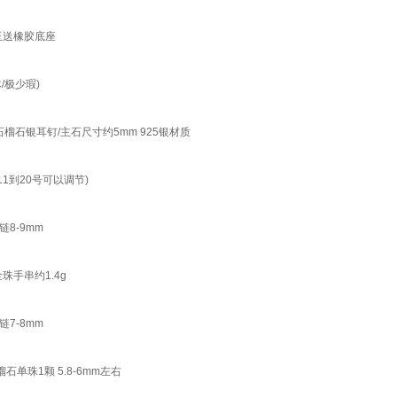
刚玉送橡胶底座
/极少瑕)
石榴石银耳钉/主石尺寸约5mm 925银材质
1到20号可以调节)
8-9mm
珠手串约1.4g
7-8mm
珠1颗 5.8-6mm左右