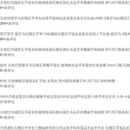
天然红玛瑙碧玉手链女轻奢精致感石榴石南红水晶手串叠戴手饰精致 BF1557两条装(
0+
条评论
玉有情紫牙乌石榴石手串女款珠手链饰品送老婆女友生日礼物 4MM【紫牙乌石榴石】
200+
条评论
翡可翡可 紫牙乌石榴石手串7A收藏级石榴石手链送老婆女友情人节礼物 紫牙乌 4毫
80+
条评论
天然红玛瑙碧玉手链女轻奢精致感石榴石南红水晶手串叠戴手饰精致 BF1557两条装(
0+
条评论
拾吟 天然巴西紫牙乌石榴石单圈手链女 玻璃体水晶手串紫玫红色多圈 6mm三圈 石
0+
条评论
时乾 天然橄榄石随形原矿手链 女男款 简约圆珠多圈手串 347702 9MM单圈
7+
条评论
VARUS黄金莲花石榴石貔貅手链女新款999足金葫芦转运珠小鱼手串送女友 小鱼+4
1+
条评论
天然红玛瑙碧玉手链女轻奢精致感石榴石南红水晶手串叠戴手饰精致 BF1557两条装(
0+
条评论
天然酒红石榴石手串女三圈福牌和田玉转运珠手饰草莓晶水晶手串女 石榴石草莓晶多