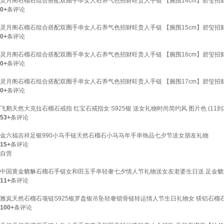
灵月阁石榴石组合搭配双圈手串女人石养气色招财旺贵人手链 【腕围14cm】碧玺招
0+
条评论
灵月阁石榴石组合搭配双圈手串女人石养气色招财旺贵人手链 【腕围15cm】碧玺招
0+
条评论
灵月阁石榴石组合搭配双圈手串女人石养气色招财旺贵人手链 【腕围16cm】碧玺招
0+
条评论
灵月阁石榴石组合搭配双圈手串女人石养气色招财旺贵人手链 【腕围17cm】碧玺招
0+
条评论
飞鹅天然大克拉石榴石戒指 红宝石戒指女 S925银 送女礼物时尚简约风 图片色 (11到
53+
条评论
金六福吉祥足银990小马手链天然石榴石小马马年手串饰品七夕节送女朋友礼物
15+
条评论
自营
中国黄金貔貅石榴石手链女和田玉手串轻奢七夕情人节礼物送女友老婆生日送 足金
11+
条评论
雅岚天然石榴石项链S925银罗盘银吊坠轻奢锁骨链转运情人节生日礼物女 镁铝石榴石旋
100+
条评论