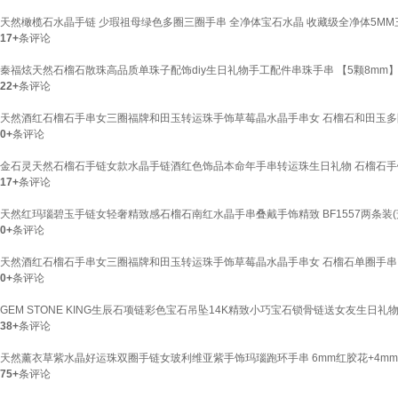
天然橄榄石水晶手链 少瑕祖母绿色多圈三圈手串 全净体宝石水晶 收藏级全净体5MM
17+
条评论
秦福炫天然石榴石散珠高品质单珠子配饰diy生日礼物手工配件串珠手串 【5颗8mm
22+
条评论
天然酒红石榴石手串女三圈福牌和田玉转运珠手饰草莓晶水晶手串女 石榴石和田玉多
0+
条评论
金石灵天然石榴石手链女款水晶手链酒红色饰品本命年手串转运珠生日礼物 石榴石手链9
17+
条评论
天然红玛瑙碧玉手链女轻奢精致感石榴石南红水晶手串叠戴手饰精致 BF1557两条装(
0+
条评论
天然酒红石榴石手串女三圈福牌和田玉转运珠手饰草莓晶水晶手串女 石榴石单圈手串
0+
条评论
GEM STONE KING生辰石项链彩色宝石吊坠14K精致小巧宝石锁骨链送女友生日礼物
38+
条评论
天然薰衣草紫水晶好运珠双圈手链女玻利维亚紫手饰玛瑙跑环手串 6mm红胶花+4m
75+
条评论