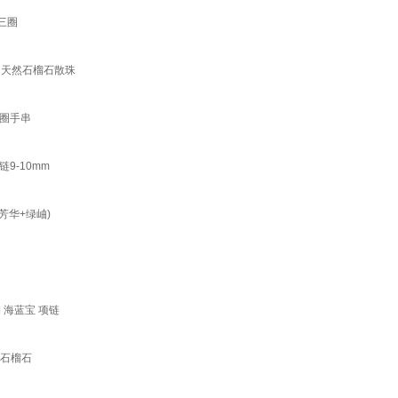
三圈
】天然石榴石散珠
圈手串
-10mm
芳华+绿岫)
 海蓝宝 项链
m石榴石