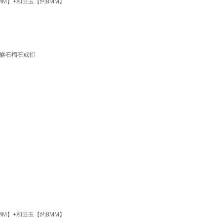
M】+和田玉【约8MM】
貔貅石榴石戒指
M】+和田玉【约8MM】