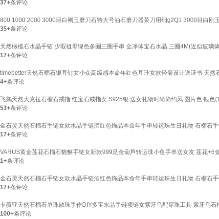
37+
条评论
800 1000 2000 3000目白刚玉磨刀石特大号油石磨刀器菜刀用细g2Q1 3000目白
35+
条评论
天然橄榄石水晶手链 少瑕祖母绿色多圈三圈手串 全净体宝石水晶 三圈4M(近似玻璃体
17+
条评论
timebetter天然石榴石银耳钉女小众高级感本命年红色耳环女款轻奢设计送证书 天然
4+
条评论
飞鹅天然大克拉石榴石戒指 红宝石戒指女 S925银 送女礼物时尚简约风 图片色 银色(1
53+
条评论
金石灵天然石榴石手链女款水晶手链酒红色饰品本命年手串转运珠生日礼物 石榴石手链
17+
条评论
VARUS黄金莲花石榴石貔貅手链女新款999足金葫芦转运珠小鱼手串送女友 莲花+6金
1+
条评论
金石灵天然石榴石手链女款水晶手链酒红色饰品本命年手串转运珠生日礼物 石榴石手链
17+
条评论
卡薇亚天然石榴石单珠散珠手作DIY多宝水晶手链项链女紫牙乌配穿珠工具 紫牙乌石榴石单
100+
条评论