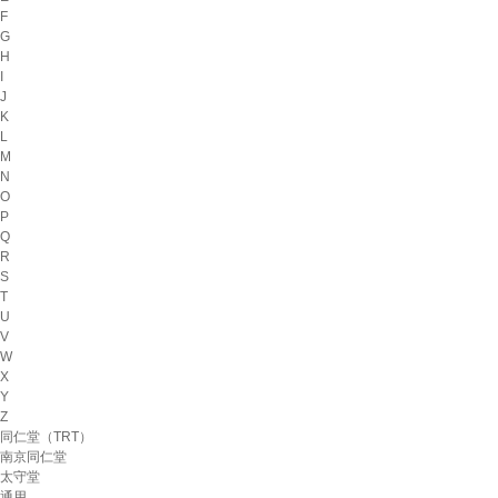
F
G
H
I
J
K
L
M
N
O
P
Q
R
S
T
U
V
W
X
Y
Z
同仁堂（TRT）
南京同仁堂
太守堂
通用