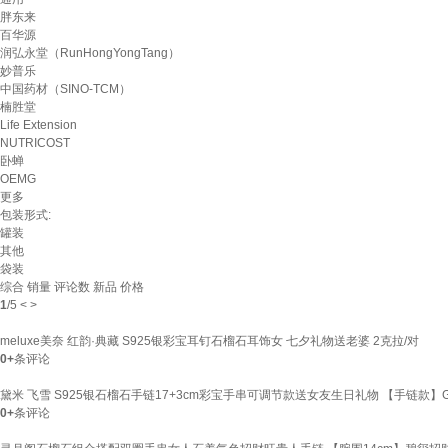
胖东来
百华源
润弘永堂（RunHongYongTang）
妙普乐
中国药材（SINO-TCM）
楠胜堂
Life Extension
NUTRICOST
卧蝉
OEMG
更多
包装形式:
罐装
其他
袋装
综合
销量
评论数
新品
价格
1
/
5
<
>
meluxe美奈 红韵·典藏 S925银彩宝耳钉石榴石耳饰女 七夕礼物送老婆 2克拉/对
0+
条评论
黛米 飞雪 S925银石榴石手链17+3cm彩宝手串可调节款送女友生日礼物 【手链款】G1
0+
条评论