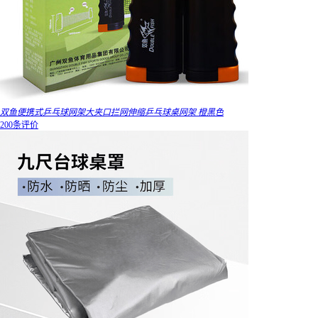
双鱼便携式乒乓球网架大夹口拦网伸缩乒乓球桌网架 橙黑色
200条评价