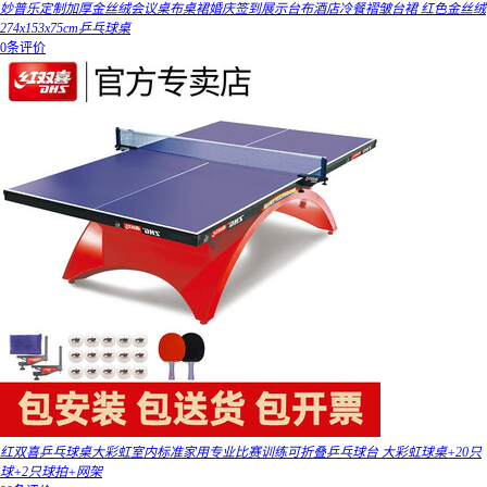
妙普乐定制加厚金丝绒会议桌布桌裙婚庆签到展示台布酒店冷餐褶皱台裙 红色金丝绒
274x153x75cm乒乓球桌
0条评价
红双喜乒乓球桌大彩虹室内标准家用专业比赛训练可折叠乒乓球台 大彩虹球桌+20只
球+2只球拍+网架