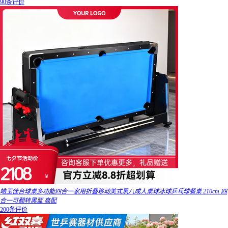
90条评价
皓玉佳台球桌多功能四合一家用折叠移动美式黑八成人桌球冰球乒乓球餐桌 210cm 四
合一可翻转黑蓝 高配
200条评价