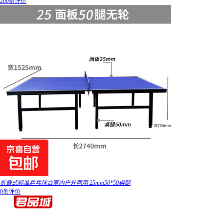
200条评价
折叠式标准乒乓球台室内户外两用 25mm50*50桌腿
0条评价