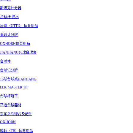
斯诺克计分器
台球杆 胶水
烏圖（UTTU）体育用品
桌球计分牌
OXHORN体育用品
JIANJIANG16球台球桌
台球件
台球记分牌
16球台球桌JIANJIANG
ELK MASTER TIP
台球杆矫正
正道台球器材
京东乒乓球台及配件
OXHORN
腾勃（TB）体育用品