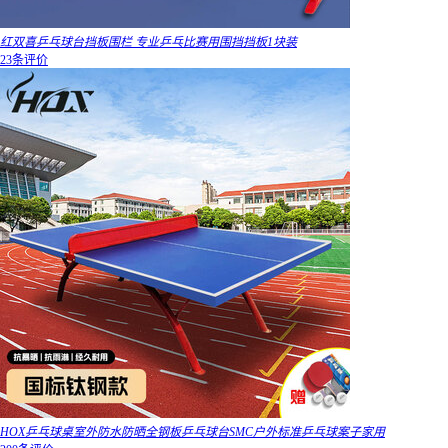
红双喜乒乓球台挡板围栏 专业乒乓比赛用围挡挡板1块装
23条评价
HOX乒乓球桌室外防水防晒全钢板乒乓球台SMC户外标准乒乓球案子家用