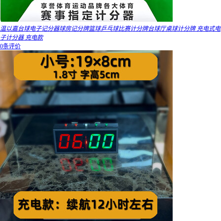
温以嘉台球电子记分器球房记分牌篮球乒乓球比赛计分牌台球厅桌球计分牌 充电式电
子计分器 充电款
0条评价