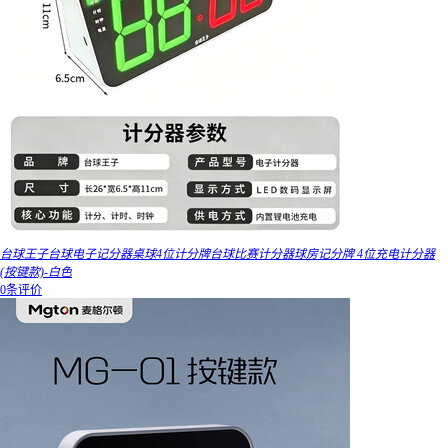
台球王子台球电子记分器桌球4位计分牌台球比赛计分器球房记分牌 4位充电计分器
(按键款)-白色
0条评价