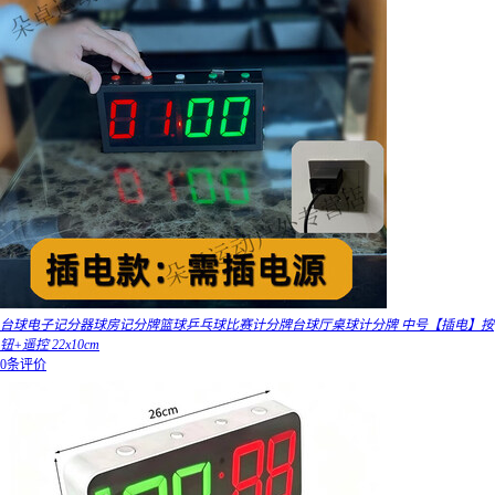
台球电子记分器球房记分牌篮球乒乓球比赛计分牌台球厅桌球计分牌 中号【插电】按
钮+遥控 22x10cm
0条评价