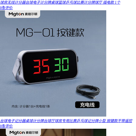
球房无线计分器台球电子计分牌桌球篮球乒乓球比赛计分牌球厅 插电款 1个
0条评价
台球电子记分器桌球计分牌台球厅球房专用比赛乒乓球记分牌小型 按键款不带遥控
0条评价