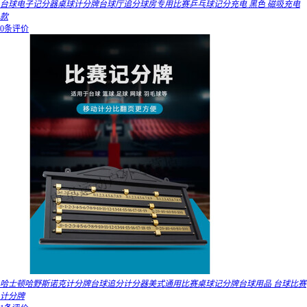
台球电子记分器桌球计分牌台球厅追分球房专用比赛乒乓球记分充电 黑色 磁吸充电
款
0条评价
哈士顿哈野斯诺克计分牌台球追分计分器美式通用比赛桌球记分牌台球用品 台球比赛
计分牌