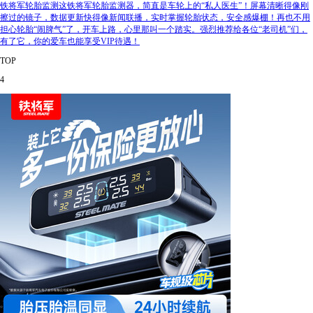
铁将军轮胎监测这铁将军轮胎监测器，简直是车轮上的“私人医生”！屏幕清晰得像刚
擦过的镜子，数据更新快得像新闻联播，实时掌握轮胎状态，安全感爆棚！再也不用
担心轮胎“闹脾气”了，开车上路，心里那叫一个踏实。强烈推荐给各位“老司机”们，
有了它，你的爱车也能享受VIP待遇！
TOP
4