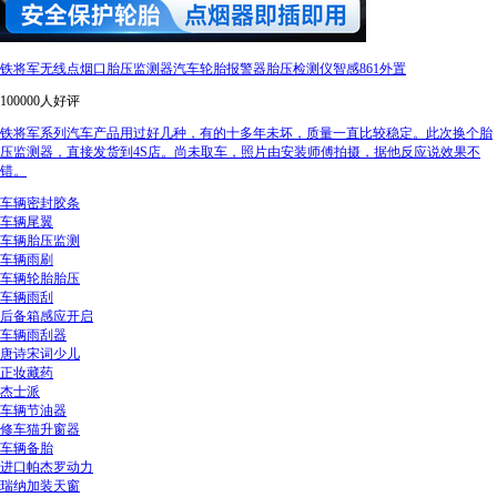
铁将军无线点烟口胎压监测器汽车轮胎报警器胎压检测仪智感861外置
100000人好评
铁将军系列汽车产品用过好几种，有的十多年未坏，质量一直比较稳定。此次换个胎
压监测器，直接发货到4S店。尚未取车，照片由安装师傅拍摄，据他反应说效果不
错。
车辆密封胶条
车辆尾翼
车辆胎压监测
车辆雨刷
车辆轮胎胎压
车辆雨刮
后备箱感应开启
车辆雨刮器
唐诗宋词少儿
正妆藏药
杰士派
车辆节油器
修车猫升窗器
车辆备胎
进口帕杰罗动力
瑞纳加装天窗