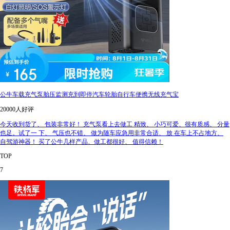
公牛车载充气泵胎压监测充到即停汽车轮胎自行车便携无线充气宝
20000人好评
今天收到货了、 包装非常好！ 充气泵看上去做工 精致、 小巧可爱、很有质感、 分量
也足。试了一 下、 气压也不错、 做为随车应急用非常合适、 放 在车上不占地方、
自驾游神器！ 买了公牛几样产品、做工都很好、 值得信赖！
TOP
7