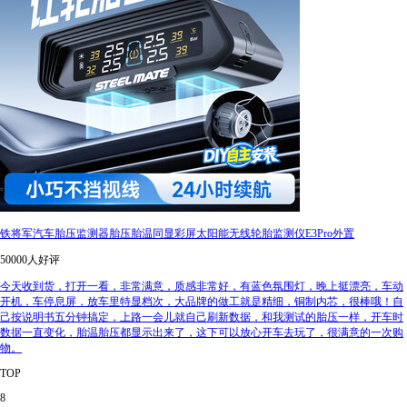
铁将军汽车胎压监测器胎压胎温同显彩屏太阳能无线轮胎监测仪E3Pro外置
50000人好评
今天收到货，打开一看，非常满意，质感非常好，有蓝色氛围灯，晚上挺漂亮，车动
开机，车停息屏，放车里特显档次，大品牌的做工就是精细，铜制内芯，很棒哦！自
己按说明书五分钟搞定，上路一会儿就自己刷新数据，和我测试的胎压一样，开车时
数据一直变化，胎温胎压都显示出来了，这下可以放心开车去玩了，很满意的一次购
物。
TOP
8