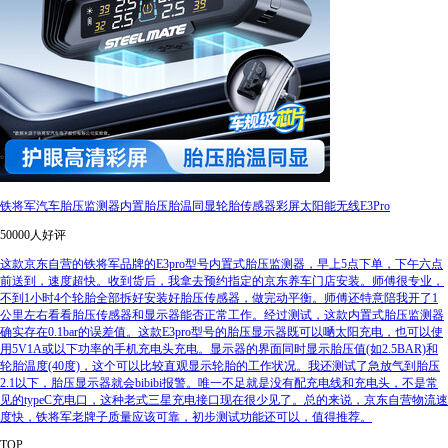
铁将军汽车胎压监测器内置胎压胎温同显轮胎传感器彩屏太阳能无线E3Pro
50000人好评
这款京东自营的铁将军品牌的E3pro型号内置式胎压监测器，早上5点下单，下午六点
前送到，速度超快。收到货后，我拿去预约指定的京东养车门店安装。师傅很专业，
不到1小时4个轮胎全部拆好安装好胎压传感器，做完动平衡。师傅还特意陪我开了1
公里左右看看胎压传感器和显示器能否正常工作。经过测试，这款内置式胎压监测器
确实存在0.1bar的误差值。这款E3pro型号的胎压显示器既可以嗮太阳充电，也可以使
用5V1A或以下功率的手机充电头充电。显示器的界面同时显示胎压值(如2.5BAR)和
轮胎温度(40度)，这个可以比较直观显示轮胎的工作状况。我还测试了急放气到胎压
2.1以下，胎压显示器就会bibibi报警。唯一不足就是没有配充电线和充电头，不是常
见的typeC充电口，这种老式三星充电接口现在很少见了。总的来说，京东自营物流速
度快，铁将军老牌子质量应该可靠，初步测试功能还可以，值得推荐。
TOP