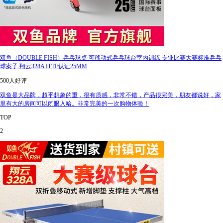
双鱼（DOUBLE FISH）乒乓球桌 可移动式乒乓球台室内训练 专业比赛大赛标准乒乓
球案子 翔云328A ITTF认证25MM
500人好评
双鱼是大品牌，超乎想象的重，很有质感，非常不错，产品很完美，朋友都说好，家
里有大的房间可以闭眼入哈。非常完美的一次购物体验！
TOP
2