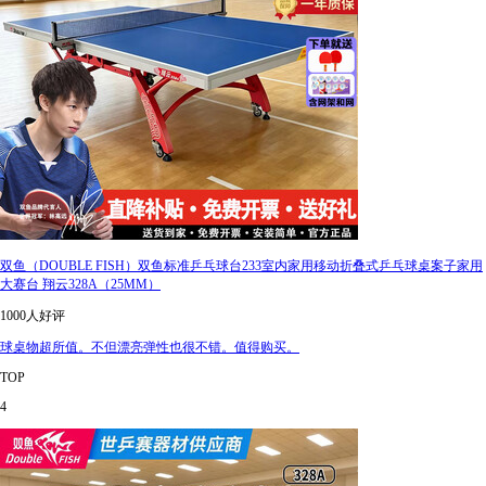
双鱼（DOUBLE FISH）双鱼标准乒乓球台233室内家用移动折叠式乒乓球桌案子家用
大赛台 翔云328A（25MM）
1000人好评
球桌物超所值。不但漂亮弹性也很不错。值得购买。
TOP
4