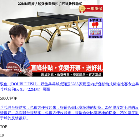
双鱼（DOUBLE FISH） 双鱼乒乓球桌翔云328A家用室内折叠移动式标准比赛专业乒
乓球台 翔云X3（22MM）黑面
500人好评
乒乓球台很结实，也很方便收起来，很适合做比赛场地的切换。25的厚度对于球的反
馈很好。乒乓球台很结实，也很方便收起来，很适合做比赛场地的切换。25的厚度对
于球的反馈很好。
TOP
10