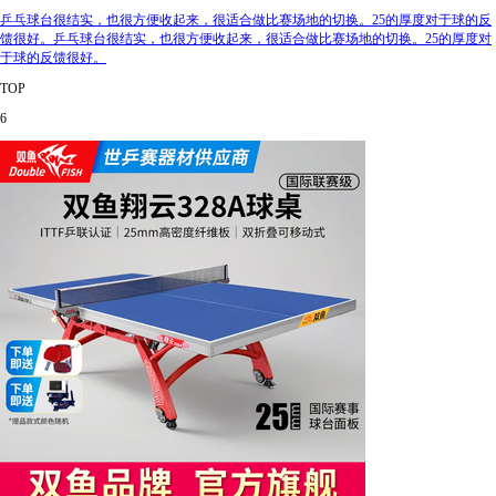
乒乓球台很结实，也很方便收起来，很适合做比赛场地的切换。25的厚度对于球的反
馈很好。乒乓球台很结实，也很方便收起来，很适合做比赛场地的切换。25的厚度对
于球的反馈很好。
TOP
6