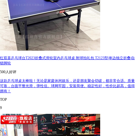
红双喜乒乓球台T2023折叠式滑轮室内乒乓球桌 附球拍礼包 T2123型|单边独立折叠|自
锁脚轮
500人好评
这款乒乓球桌太棒啦！无论是家庭休闲娱乐，还是朋友聚会切磋，都非常合适。质量
可靠，台面平整光滑，弹性佳。球网牢固，安装简便。稳定性好，性价比超高，值得
拥有！
TOP
9