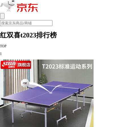
红双喜t2023排行榜
TOP
1