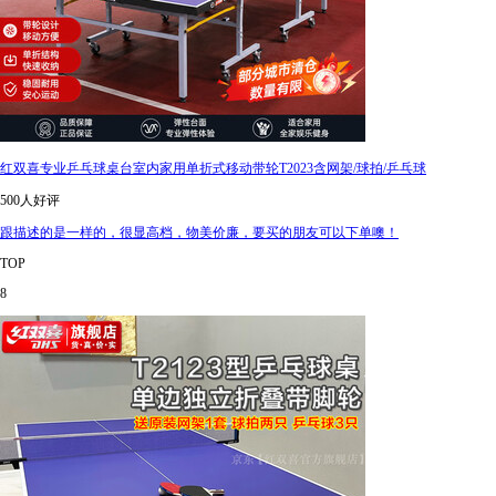
红双喜专业乒乓球桌台室内家用单折式移动带轮T2023含网架/球拍/乒乓球
500人好评
跟描述的是一样的，很显高档，物美价廉，要买的朋友可以下单噢！
TOP
8