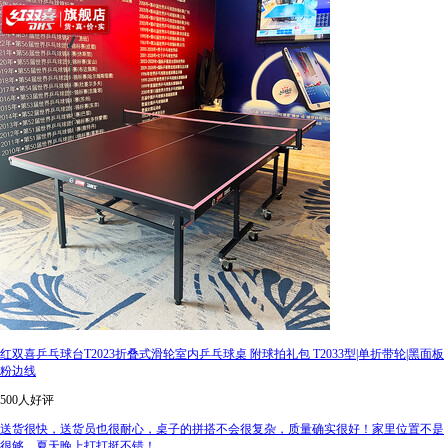
红双喜乒乓球台T2023折叠式滑轮室内乒乓球桌 附球拍礼包 T2033型|单折带轮|黑面板
粉边线
500人好评
送货很快，送货员也很耐心，桌子的拼搭不会很复杂，质量确实很好！家里位置不是
很够，夏天晚上打打挺不错！