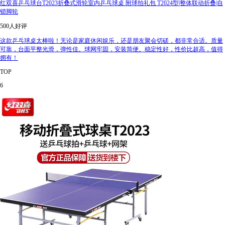
红双喜乒乓球台T2023折叠式滑轮室内乒乓球桌 附球拍礼包 T2024型|整体联动折叠|自
锁脚轮
500人好评
这款乒乓球桌太棒啦！无论是家庭休闲娱乐，还是朋友聚会切磋，都非常合适。质量
可靠，台面平整光滑，弹性佳。球网牢固，安装简便。稳定性好，性价比超高，值得
拥有！
TOP
6