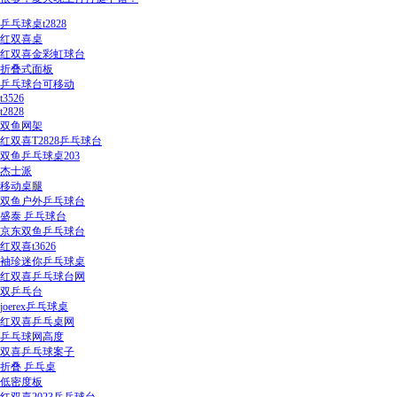
乒乓球桌t2828
红双喜桌
红双喜金彩虹球台
折叠式面板
乒乓球台可移动
t3526
t2828
双鱼网架
红双喜T2828乒乓球台
双鱼乒乓球桌203
杰士派
移动桌腿
双鱼户外乒乓球台
盛泰 乒乓球台
京东双鱼乒乓球台
红双喜t3626
袖珍迷你乒乓球桌
红双喜乒乓球台网
双乒乓台
joerex乒乓球桌
红双喜乒乓桌网
乒乓球网高度
双喜乒乓球案子
折叠 乒乓桌
低密度板