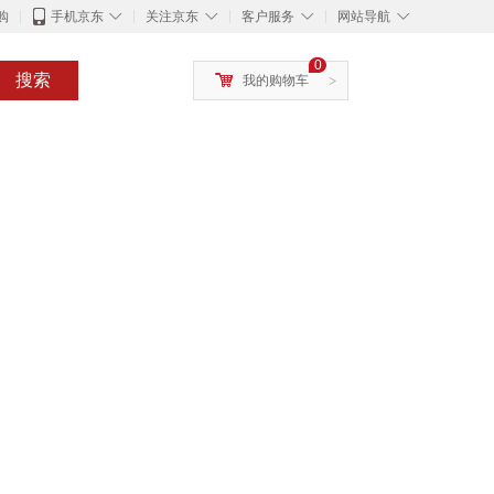
◇
◇
◇
◇
购
手机京东
关注京东
客户服务
网站导航
0
搜索
我的购物车
>