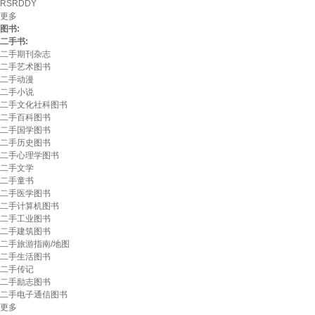
RSRDDY
更多
图书:
二手书:
二手期刊杂志
二手艺术图书
二手动漫
二手小说
二手文化社科图书
二手百科图书
二手国学图书
二手历史图书
二手心理学图书
二手文学
二手童书
二手医学图书
二手计算机图书
二手工业图书
二手建筑图书
二手旅游指南/地图
二手生活图书
二手传记
二手励志图书
二手电子通信图书
更多