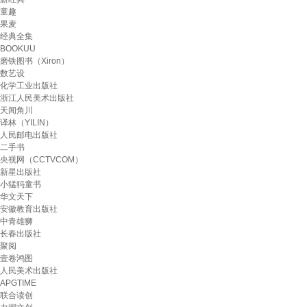
童趣
果麦
经典全集
BOOKUU
磨铁图书（Xiron）
数艺设
化学工业出版社
浙江人民美术出版社
天闻角川
译林（YILIN）
人民邮电出版社
二手书
央视网（CCTVCOM）
新星出版社
小猛犸童书
华文天下
安徽教育出版社
中青雄狮
长春出版社
聚阅
壹卷鸿图
人民美术出版社
APGTIME
联合读创