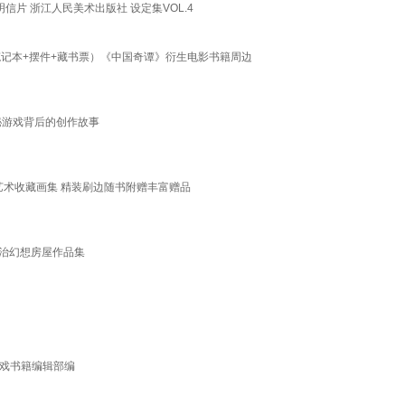
信片 浙江人民美术出版社 设定集VOL.4
+笔记本+摆件+藏书票）《中国奇谭》衍生电影书籍周边
秘游戏背后的创作故事
方艺术收藏画集 精装刷边随书附赠丰富赠品
诚治幻想房屋作品集
游戏书籍编辑部编