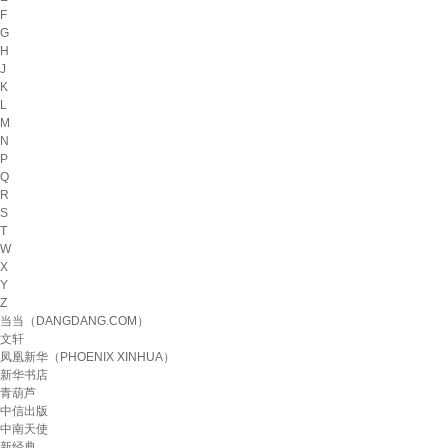
F
G
H
J
K
L
M
N
P
Q
R
S
T
W
X
Y
Z
当当（DANGDANG.COM）
文轩
凤凰新华（PHOENIX XINHUA）
新华书店
青葫芦
中信出版
中南天使
新经典