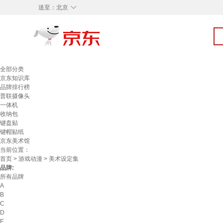
◇
送至：
北京
全部分类
京东知识库
品牌排行榜
普联摄像头
一体机
收纳包
键盘贴
键帽贴纸
京东美术馆
当前位置：
首页
>
游戏动漫
> 美术设定集
品牌:
所有品牌
A
B
C
D
E