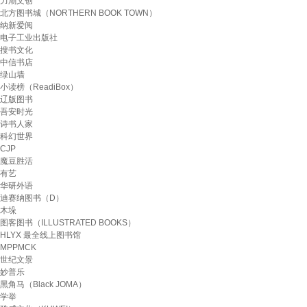
力潮文创
北方图书城（NORTHERN BOOK TOWN）
纳新爱阅
电子工业出版社
搜书文化
中信书店
绿山墙
小读榜（ReadiBox）
辽版图书
吾安时光
诗书人家
科幻世界
CJP
魔豆胜活
有艺
华研外语
迪赛纳图书（D）
木垛
图客图书（ILLUSTRATED BOOKS）
HLYX 最全线上图书馆
MPPMCK
世纪文景
妙普乐
黑角马（Black JOMA）
学举