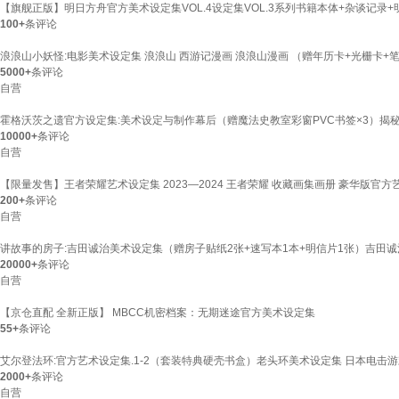
【旗舰正版】明日方舟官方美术设定集VOL.4设定集VOL.3系列书籍本体+杂谈记录+明
100+
条评论
浪浪山小妖怪:电影美术设定集 浪浪山 西游记漫画 浪浪山漫画 （赠年历卡+光栅卡
5000+
条评论
自营
霍格沃茨之遗官方设定集:美术设定与制作幕后（赠魔法史教室彩窗PVC书签×3）揭
10000+
条评论
自营
【限量发售】王者荣耀艺术设定集 2023—2024 王者荣耀 收藏画集画册 豪华版官
200+
条评论
自营
讲故事的房子:吉田诚治美术设定集（赠房子贴纸2张+速写本1本+明信片1张）吉田
20000+
条评论
自营
【京仓直配 全新正版】 MBCC机密档案：无期迷途官方美术设定集
55+
条评论
艾尔登法环:官方艺术设定集.1-2（套装特典硬壳书盒）老头环美术设定集 日本电击
2000+
条评论
自营