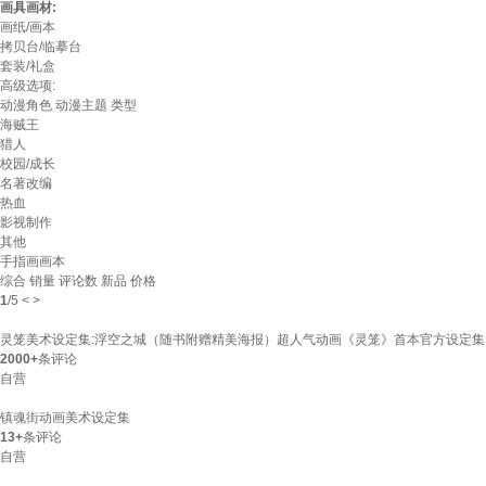
画具画材:
画纸/画本
拷贝台/临摹台
套装/礼盒
高级选项:
动漫角色
动漫主题
类型
海贼王
猎人
校园/成长
名著改编
热血
影视制作
其他
手指画画本
综合
销量
评论数
新品
价格
1
/
5
<
>
灵笼美术设定集:浮空之城（随书附赠精美海报）超人气动画《灵笼》首本官方设定集
2000+
条评论
自营
镇魂街动画美术设定集
13+
条评论
自营