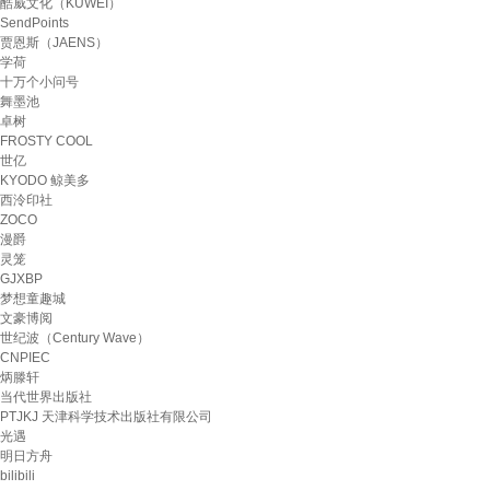
酷威文化（KUWEI）
SendPoints
贾恩斯（JAENS）
学荷
十万个小问号
舞墨池
卓树
FROSTY COOL
世亿
KYODO 鲸美多
西泠印社
ZOCO
漫爵
灵笼
GJXBP
梦想童趣城
文豪博阅
世纪波（Century Wave）
CNPIEC
炳滕轩
当代世界出版社
PTJKJ 天津科学技术出版社有限公司
光遇
明日方舟
bilibili