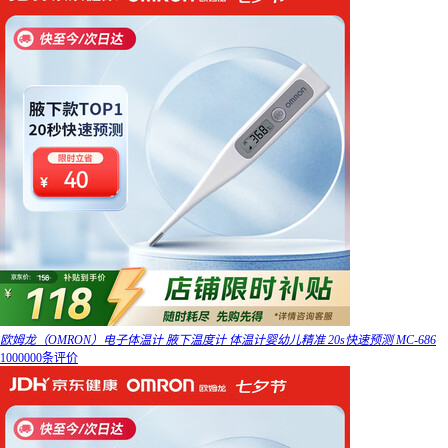
欧姆龙（OMRON）电子体温计 腋下温度计 体温计婴幼儿精准 20s快速预测 MC-686
1000000条评价