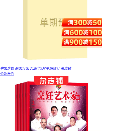
中国烹饪 杂志订阅 2026年9月单期预订 杂志铺
45条评价