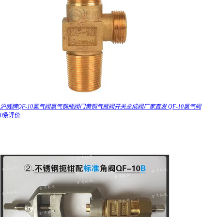
沪威牌QF-10氯气阀氯气钢瓶阀门黄铜气瓶阀开关总成阀厂家直发 QF-10氯气阀
0条评价