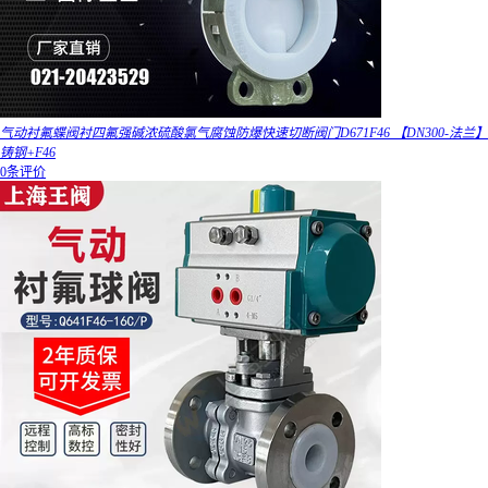
气动衬氟蝶阀衬四氟强碱浓硫酸氯气腐蚀防爆快速切断阀门D671F46 【DN300-法兰】
铸钢+F46
0条评价