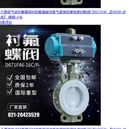
千惠侬气动衬氟蝶阀衬四氟强碱浓氯气腐蚀防爆快速切断阀门D671F46 【DN200-对
夹】 铸钢+F46
0条评价