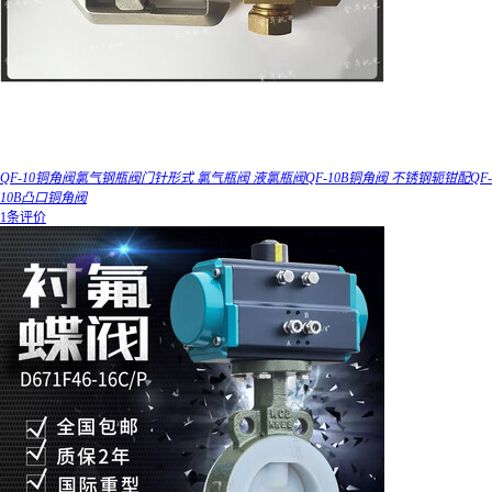
QF-10铜角阀氯气钢瓶阀门针形式 氯气瓶阀 液氯瓶阀QF-10B铜角阀 不锈钢轭钳配QF-
10B凸口铜角阀
1条评价