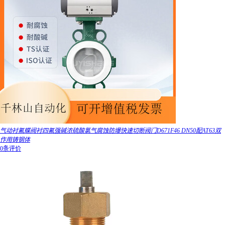
气动衬氟蝶阀衬四氟强碱浓硫酸氯气腐蚀防爆快速切断阀门D671F46 DN50配AT63双
作用铸钢体
0条评价