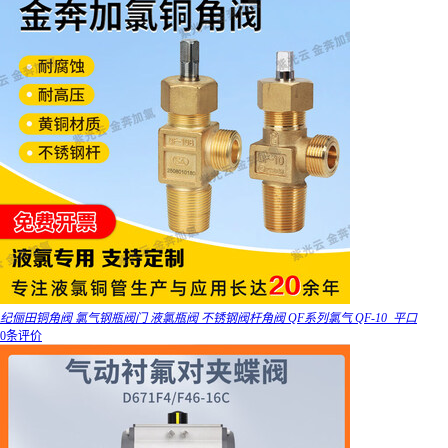
纪俪田铜角阀 氯气钢瓶阀门 液氯瓶阀 不锈钢阀杆角阀 QF系列氯气 QF-10_平口
0条评价