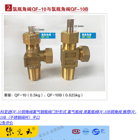
科至途QF-10铜角阀氯气钢瓶阀门针形式 氯气瓶阀 液氯瓶阀QF-10B铜角阀 推荐QF-
10B（不锈钢阀杆）平口
2条评价