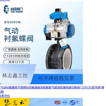
气动衬氟蝶阀不锈钢衬四氟强碱浓硫酸氯气腐蚀防爆快速切断阀门 DN150双作用[铸
钢]
0条评价