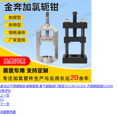
紫光云不锈钢轭钳 碳钢轭钳 氯气钢瓶阀门轭钳 ZGY304 ZGYA3 不锈钢轭钳ZGY304
0条评价
上一页
1/1
下一页
冰曼散热器