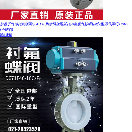
妙普乐气动衬氟球阀Q641F46耐浓磷硫酸碱衬四氟氯气防爆切断V型调节阀门 DN65
(不锈钢)
0条评价