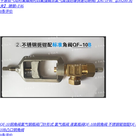
千惠侬气动衬氟蝶阀衬四氟强碱浓氯气腐蚀防爆快速切断阀门D671F46 【DN200-对
夹】 铸钢+F46
0条评价
QF-10铜角阀氯气钢瓶阀门针形式 氯气瓶阀 液氯瓶阀QF-10B铜角阀 不锈钢轭钳配QF-
10B凸口铜角阀
0条评价