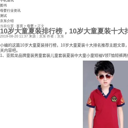
手机通讯
图书
母婴行业资讯
测试
京东介绍
当前位置 :
首页
>
母婴
>
正文
10岁大童夏装排行榜，10岁大童夏装十大
2019-08-20 11:37
来源：京东
作者：京东
小编的这篇10岁大童夏装排行榜，10岁大童夏装十大排名推荐主题文
关内容吧。
1、亚熙龙品牌童装男童套装儿童套装夏装中大童小童短袖V领T恤短裤两件套夏季