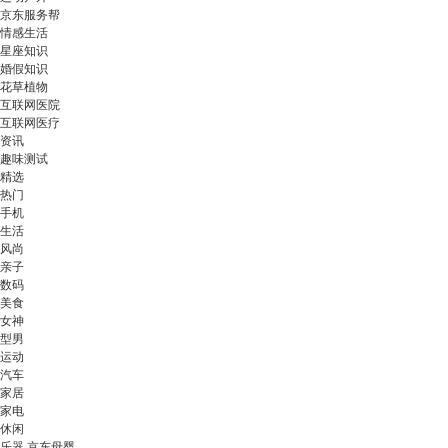
京东服务帮
情感生活
星座知识
婚假知识
花草植物
互联网医院
互联网医疗
资讯
趣味测试
精选
热门
手机
生活
风尚
亲子
数码
美食
女神
型男
运动
汽车
家居
家电
休闲
乐器 京东母婴