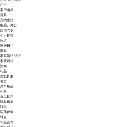
广告
家用电器
厨具
宠物生活
电脑、办公
服饰内衣
个人护理
家纺
家居日用
家具
家庭清洁/纸品
家装建材
酒类
礼品
美妆护肤
母婴
汽车用品
生鲜
食品饮料
玩具乐器
鞋靴
医药保健
钟表
珠宝首饰