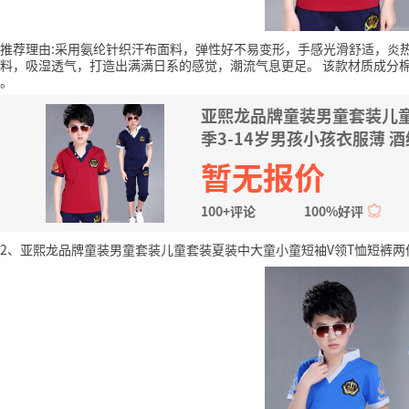
推荐理由:采用氨纶针织汗布面料，弹性好不易变形，手感光滑舒适，炎
料，吸湿透气，打造出满满日系的感觉，潮流气息更足。
该款材质成分
。
亚熙龙品牌童装男童套装儿
季3-14岁男孩小孩衣服薄 酒红
暂无报价
100+评论
100%好评
2、亚熙龙品牌童装男童套装儿童套装夏装中大童小童短袖V领T恤短裤两件套夏季