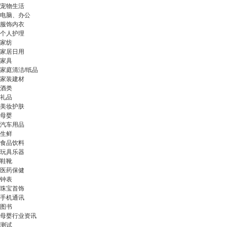
宠物生活
电脑、办公
服饰内衣
个人护理
家纺
家居日用
家具
家庭清洁/纸品
家装建材
酒类
礼品
美妆护肤
母婴
汽车用品
生鲜
食品饮料
玩具乐器
鞋靴
医药保健
钟表
珠宝首饰
手机通讯
图书
母婴行业资讯
测试