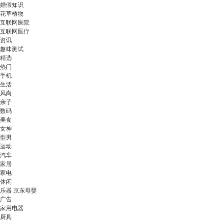
婚假知识
花草植物
互联网医院
互联网医疗
资讯
趣味测试
精选
热门
手机
生活
风尚
亲子
数码
美食
女神
型男
运动
汽车
家居
家电
休闲
乐器 京东母婴
广告
家用电器
厨具