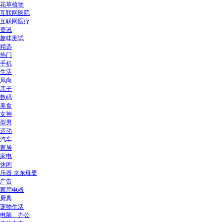
花草植物
互联网医院
互联网医疗
资讯
趣味测试
精选
热门
手机
生活
风尚
亲子
数码
美食
女神
型男
运动
汽车
家居
家电
休闲
乐器 京东母婴
广告
家用电器
厨具
宠物生活
电脑、办公