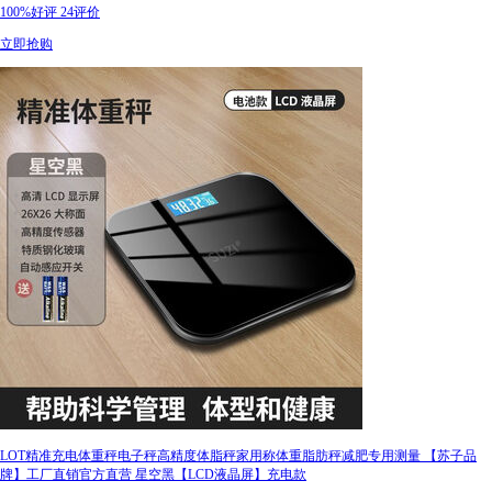
100%好评
24评价
立即抢购
LOT精准充电体重秤电子秤高精度体脂秤家用称体重脂肪秤减肥专用测量 【苏子品
牌】工厂直销官方直营 星空黑【LCD液晶屏】充电款