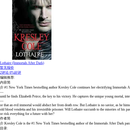
Lothaire (Immortals After Dark)
暂无报价
2评论
0%好评
编辑推荐:
内容简
介:#1 New York Times bestselling author Kresley Cole continues her electrifying Immortals Aft
—
until he finds Elizabeth Peirce, the key to his victory. He captures the unique young morta
—
or that an evil immortal would abduct her from death row. But Lothaire is no savior, as he 
old blood vendetta and his irresistible prisoner. Will Lothaire succumb to the miseries of his p
or risk everything for a future with her?
作者简
介:Kresley Cole is the #1 New York Times bestselling author of the Immortals After Dark parano
目录: