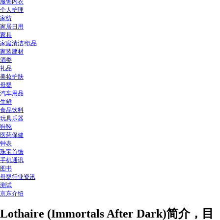
服饰内衣
个人护理
家纺
家居日用
家具
家庭清洁/纸品
家装建材
酒类
礼品
美妆护肤
母婴
汽车用品
生鲜
食品饮料
玩具乐器
鞋靴
医药保健
钟表
珠宝首饰
手机通讯
图书
母婴行业资讯
测试
京东介绍
Lothaire (Immortals After Dark)简介，目