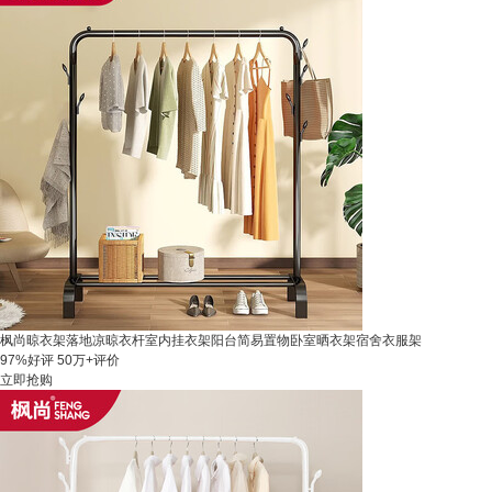
枫尚晾衣架落地凉晾衣杆室内挂衣架阳台简易置物卧室晒衣架宿舍衣服架
97%好评
50万+评价
立即抢购