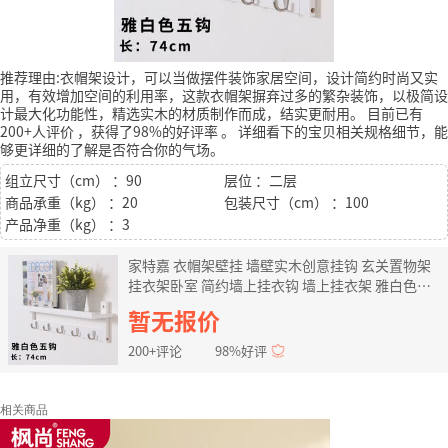
推荐理由:衣帽架设计，可以当做摆件装饰家居空间，设计简约时尚又实
用，有效增加空间的利用率，这款衣帽架摒弃过多的繁杂装饰，以极简设
计最大化功能性，精选实木的材质制作而成，结实更耐用。
目前已有
200+人评价
，获得了98%的好评率
。
详细看下的宝贝相关规格细节，能
够更详细的了解是否符合你的气场。
组立尺寸（cm） ：90
层位 ：二层
商品承重（kg） ：20
包装尺寸（cm） ：100
产品净重（kg） ：3
家特嘉 衣帽架壁挂 墙壁实木创意挂钩 玄关置物架
挂衣架卧室 简约墙上挂衣钩 墙上挂衣架 雅白色五
钩
暂无报价
200+评论
98%好评
相关商品