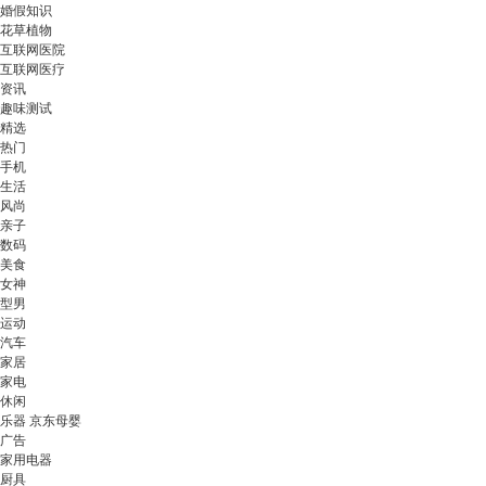
婚假知识
花草植物
互联网医院
互联网医疗
资讯
趣味测试
精选
热门
手机
生活
风尚
亲子
数码
美食
女神
型男
运动
汽车
家居
家电
休闲
乐器 京东母婴
广告
家用电器
厨具