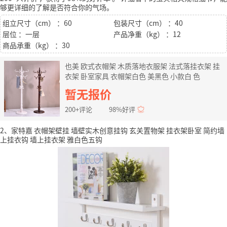
够更详细的了解是否符合你的气场。
组立尺寸（cm） ：60
包装尺寸（cm） ：40
层位 ：一层
产品净重（kg） ：12
商品承重（kg） ：30
也美 欧式衣帽架 木质落地衣服架 法式落挂衣架 挂
衣架 卧室家具 衣帽架白色 美黑色 小款白 色
暂无报价
200+评论
98%好评
2、家特嘉 衣帽架壁挂 墙壁实木创意挂钩 玄关置物架 挂衣架卧室 简约墙
上挂衣钩 墙上挂衣架 雅白色五钩