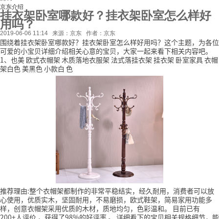
京东介绍
挂衣架卧室哪款好？挂衣架卧室怎么样好
用吗？
2019-06-06 11:14
来源：京东
作者：京东
围绕着挂衣架卧室哪款好？挂衣架卧室怎么样好用吗？这个主题，为各位
可爱的小宝贝详细介绍相关心意的宝贝，大家一起来看下相关内容吧。
1、也美 欧式衣帽架 木质落地衣服架 法式落挂衣架 挂衣架 卧室家具 衣帽
架白色 美黑色 小款白 色
推荐理由:整个衣帽架都制作的非常平稳结实，经久耐用，消费者可以放
心使用，优质实木，坚固耐用，不易磨损，欧式鞋架，简易家用功能多
样，创意衣帽架采用优质的木材，质地均匀，色彩温和。
目前已有
200+人评价
，获得了98%的好评率
。
详细看下的宝贝相关规格细节，能