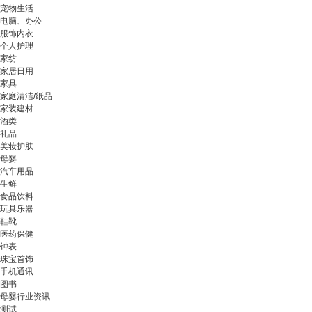
宠物生活
电脑、办公
服饰内衣
个人护理
家纺
家居日用
家具
家庭清洁/纸品
家装建材
酒类
礼品
美妆护肤
母婴
汽车用品
生鲜
食品饮料
玩具乐器
鞋靴
医药保健
钟表
珠宝首饰
手机通讯
图书
母婴行业资讯
测试