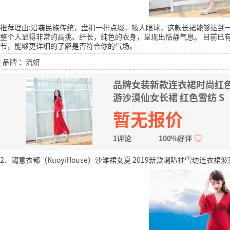
推荐理由:沿袭民族传统，盘扣一排点缀，吸人眼球，这款长裙能够达到
整个人显得非常的高挑、纤长，纯色的衣身，呈现出恬静气息。
目前已有
节，能够更详细的了解是否符合你的气场。
品牌 ：流妍
品牌女装新款连衣裙时尚红
游沙漠仙女长裙 红色雪纺 S
暂无报价
1评论
100%好评
2、阔意衣都（KuoyiHouse）沙滩裙女夏 2019新款喇叭袖雪纺连衣裙波西