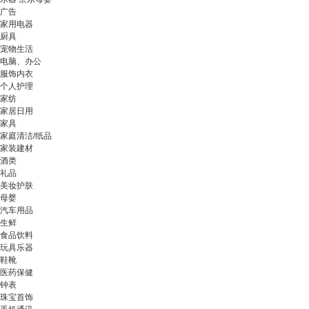
广告
家用电器
厨具
宠物生活
电脑、办公
服饰内衣
个人护理
家纺
家居日用
家具
家庭清洁/纸品
家装建材
酒类
礼品
美妆护肤
母婴
汽车用品
生鲜
食品饮料
玩具乐器
鞋靴
医药保健
钟表
珠宝首饰