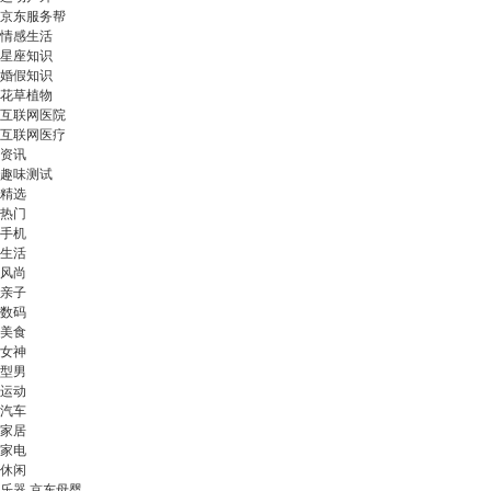
京东服务帮
情感生活
星座知识
婚假知识
花草植物
互联网医院
互联网医疗
资讯
趣味测试
精选
热门
手机
生活
风尚
亲子
数码
美食
女神
型男
运动
汽车
家居
家电
休闲
乐器 京东母婴