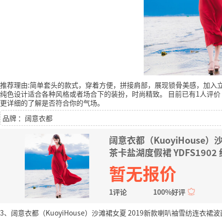
推荐理由:简单套头的款式，穿着方便，拼接肩部，展现锁骨美感，加入
纯色设计适合各种风格或者场合下的装扮，时尚精致。
目前已有1人评价
更详细的了解是否符合你的气场。
品牌 ：阔意衣都
阔意衣都（KuoyiHouse
茶卡盐湖度假裙 YDFS1902 
暂无报价
1评论
100%好评
3、阔意衣都（KuoyiHouse）沙滩裙女夏 2019新款喇叭袖雪纺连衣裙波西