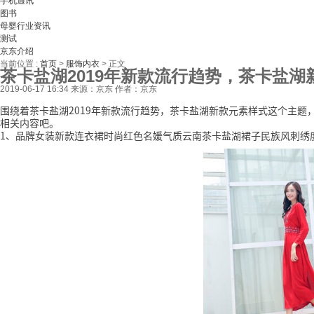
手机通讯
图书
母婴行业资讯
测试
京东介绍
当前位置 :
首页
>
服饰内衣
>
正文
茶卡盐湖2019年新款流行趋势，茶卡盐湖
2019-06-17 16:34
来源：京东
作者：京东
围绕着茶卡盐湖2019年新款流行趋势，茶卡盐湖新款元素样式这个主
相关内容吧。
1、品牌女装新款连衣裙时尚红色名媛气质云南茶卡盐湖裙子民族风刺绣度