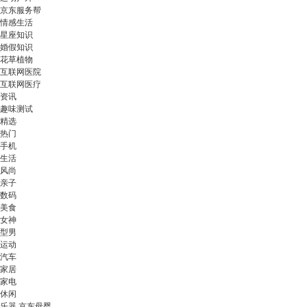
京东服务帮
情感生活
星座知识
婚假知识
花草植物
互联网医院
互联网医疗
资讯
趣味测试
精选
热门
手机
生活
风尚
亲子
数码
美食
女神
型男
运动
汽车
家居
家电
休闲
乐器 京东母婴