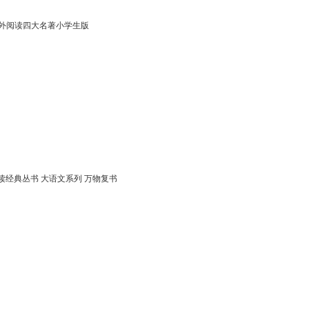
课外阅读四大名著小学生版
读经典丛书 大语文系列 万物复书