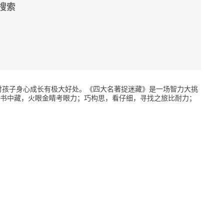
搜索
对孩子身心成长有极大好处。《四大名著捉迷藏》是一场智力大挑
书中藏，火眼金睛考眼力；巧构思，看仔细，寻找之旅比耐力；