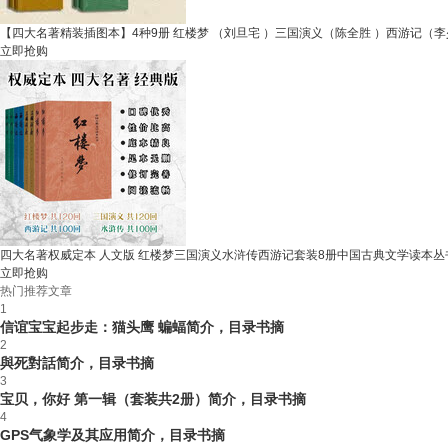
【四大名著精装插图本】4种9册 红楼梦 （刘旦宅 ）三国演义（陈全胜 ）西游记（李
立即抢购
四大名著权威定本 人文版 红楼梦三国演义水浒传西游记套装8册中国古典文学读本丛
立即抢购
热门推荐文章
1
信谊宝宝起步走：猫头鹰 蝙蝠简介，目录书摘
2
與死對話简介，目录书摘
3
宝贝，你好 第一辑（套装共2册）简介，目录书摘
4
GPS气象学及其应用简介，目录书摘