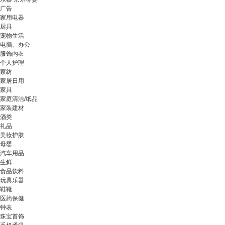
广告
家用电器
厨具
宠物生活
电脑、办公
服饰内衣
个人护理
家纺
家居日用
家具
家庭清洁/纸品
家装建材
酒类
礼品
美妆护肤
母婴
汽车用品
生鲜
食品饮料
玩具乐器
鞋靴
医药保健
钟表
珠宝首饰