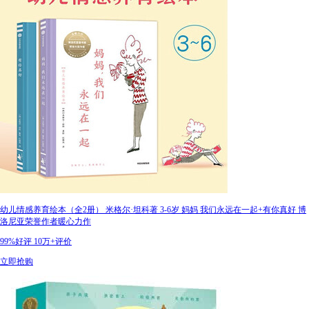
幼儿情感养育绘本（全2册） 米格尔·坦科著 3-6岁 妈妈 我们永远在一起+有你真好 博
洛尼亚荣誉作者暖心力作
99%好评
10万+评价
立即抢购