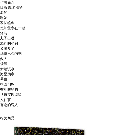
作者简介:
目录:魔术揭秘
海豹
理发
家长签名
想和父亲在一起
骑马
儿子出逃
添乱的小狗
又喝多了
渴望已久的书
救人
袋鼠
新船试水
海星勋章
晕血
抢回狗狗
有礼貌的狗
迅速实现愿望
六件事
有趣的客人
相关商品