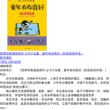
世界经典漫画系列·父与子全集：童年有你真好（彩色双语伴读）
暂无报价
7评论
100%好评
编辑推荐:
内容简介: 《世界经典漫画系列·父与子全集：童年有你真好（彩色双语伴读）》
特点：
百年经典漫画：大师的不朽杰作，人类艺术长廊里的瑰宝。一幅幅感人至深、简
约生动的画面，泪点与笑点同时被点燃。大开本分册故事，与孩子共同参与，共同演
绎现实的“爸爸去哪儿”。
电台播音主持倾情朗诵：居家、旅行，无论身在何处，孩子只要轻轻一扫，就能
听到录音。伴读声音亲切温和，让耳朵带领孩子进入诙谐幽默的温情世界。
英文伴读，专业外教录音：专业外教，纯正美式发音，发音地道、纯正。流畅的
英语故事对话，逼真呈现诙谐温情的父子对话。让孩子跟着外教学外语，英语进步So
easy！