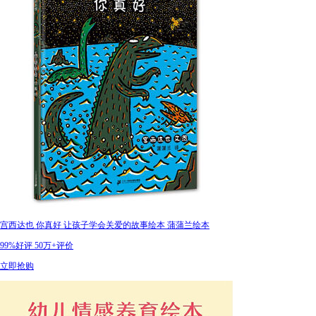
宫西达也 你真好 让孩子学会关爱的故事绘本 蒲蒲兰绘本
99%好评
50万+评价
立即抢购