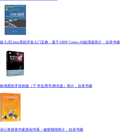
嵌入式Linux系统开发入门宝典：基于ARM Cortex-A8处理器简介，目录书摘
标准西班牙语初级（下 学生用书 附光盘）简介，目录书摘
冰心奖获奖作家原创书系：秘密领地简介，目录书摘