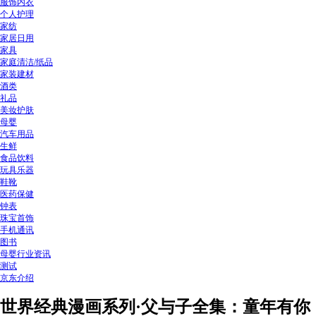
服饰内衣
个人护理
家纺
家居日用
家具
家庭清洁/纸品
家装建材
酒类
礼品
美妆护肤
母婴
汽车用品
生鲜
食品饮料
玩具乐器
鞋靴
医药保健
钟表
珠宝首饰
手机通讯
图书
母婴行业资讯
测试
京东介绍
世界经典漫画系列·父与子全集：童年有你