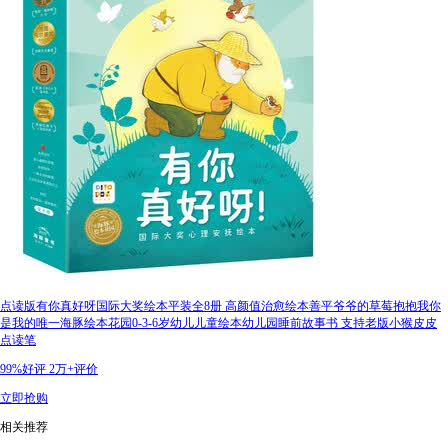
点读版有你真好呀国际大奖绘本平装全8册 高颜值治愈绘本善平爷爷的草莓抱抱我你
是我的唯一海豚绘本花园0-3-6岁幼儿儿童绘本幼儿园睡前故事书 支持老版小猴皮皮
点读笔
99%好评
2万+评价
立即抢购
相关推荐