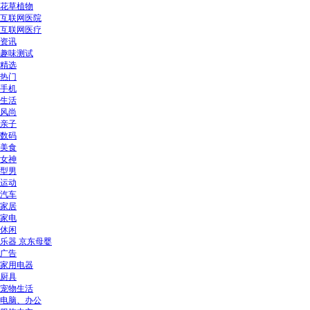
花草植物
互联网医院
互联网医疗
资讯
趣味测试
精选
热门
手机
生活
风尚
亲子
数码
美食
女神
型男
运动
汽车
家居
家电
休闲
乐器 京东母婴
广告
家用电器
厨具
宠物生活
电脑、办公