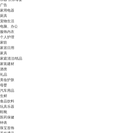
广告
家用电器
厨具
宠物生活
电脑、办公
服饰内衣
个人护理
家纺
家居日用
家具
家庭清洁/纸品
家装建材
酒类
礼品
美妆护肤
母婴
汽车用品
生鲜
食品饮料
玩具乐器
鞋靴
医药保健
钟表
珠宝首饰