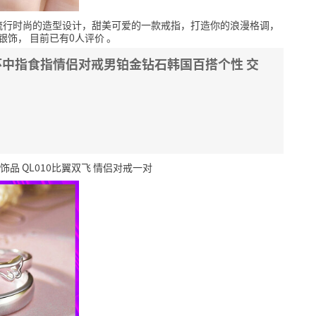
流行时尚的造型设计，甜美可爱的一款戒指，打造你的浪漫格调，
银饰，
目前已有0人评价
。
环中指食指情侣对戒男铂金钻石韩国百搭个性 交
品 QL010比翼双飞 情侣对戒一对