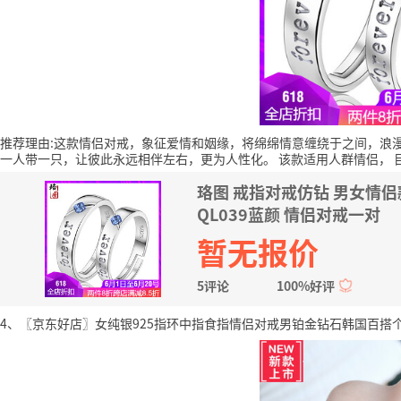
推荐理由:这款情侣对戒，象征爱情和姻缘，将绵绵情意缠绕于之间，浪
一人带一只，让彼此永远相伴左右，更为人性化。
该款适用人群情侣，
珞图 戒指对戒仿钻 男女情
QL039蓝颜 情侣对戒一对
暂无报价
5评论
100%好评
4、〖京东好店〗女纯银925指环中指食指情侣对戒男铂金钻石韩国百搭个