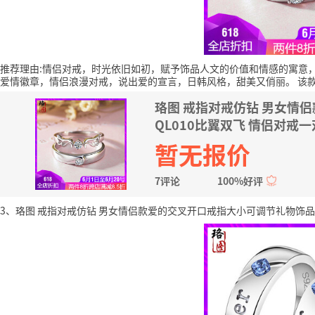
推荐理由:情侣对戒，时光依旧如初，赋予饰品人文的价值和情感的寓意
爱情徽章，情侣浪漫对戒，说出爱的宣言，日韩风格，甜美又俏丽。
该
珞图 戒指对戒仿钻 男女情
QL010比翼双飞 情侣对戒一
暂无报价
7评论
100%好评
3、珞图 戒指对戒仿钻 男女情侣款爱的交叉开口戒指大小可调节礼物饰品饰