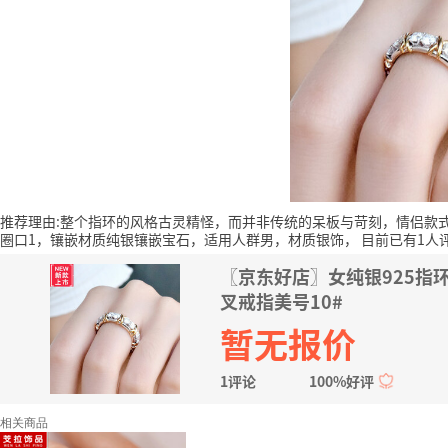
推荐理由:整个指环的风格古灵精怪，而并非传统的呆板与苛刻，情侣款
圈口1，镶嵌材质纯银镶嵌宝石，适用人群男，材质银饰，
目前已有1人
〖京东好店〗女纯银925指
叉戒指美号10#
暂无报价
1评论
100%好评
相关商品