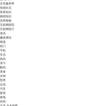
京东服务帮
情感生活
星座知识
婚假知识
花草植物
互联网医院
互联网医疗
资讯
趣味测试
精选
热门
手机
生活
风尚
亲子
数码
美食
女神
型男
运动
汽车
家居
家电
休闲
乐器 京东母婴