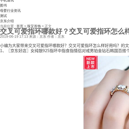
手机通讯
图书
母婴行业资讯
测试
京东介绍
当前位置 :
首页
>
珠宝首饰
>
正文
交叉可爱指环哪款好？交叉可爱指环怎么
2019-06-19 17:13
来源：京东
作者：京东
小编为大家带来交叉可爱指环哪款好？交叉可爱指环怎么样好用吗？的文
1、〖京东好店〗女纯银925指环中指食指情侣对戒男铂金钻石韩国百搭个