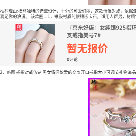
推荐理由:指环独特的造型设计，十分的可爱俏丽，这款情侣对戒，依据
满足你的浪漫。
该款圈口1，镶嵌材质纯银镶嵌宝石，适用人群男，材质
〖京东好店〗女纯银925指
叉戒指美号7#
暂无报价
0评论
2、珞图 戒指对戒仿钻 男女情侣款爱的交叉开口戒指大小可调节礼物饰品饰