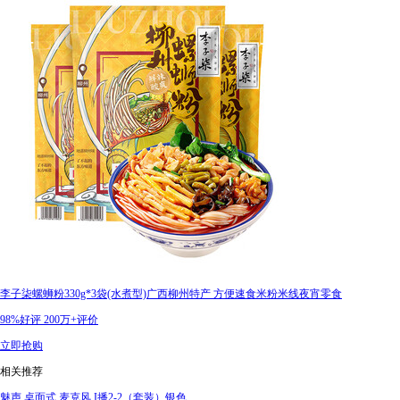
李子柒螺蛳粉330g*3袋(水煮型)广西柳州特产 方便速食米粉米线夜宵零食
98%好评
200万+评价
立即抢购
相关推荐
魅声 桌面式 麦克风 I播2-2（套装）银色