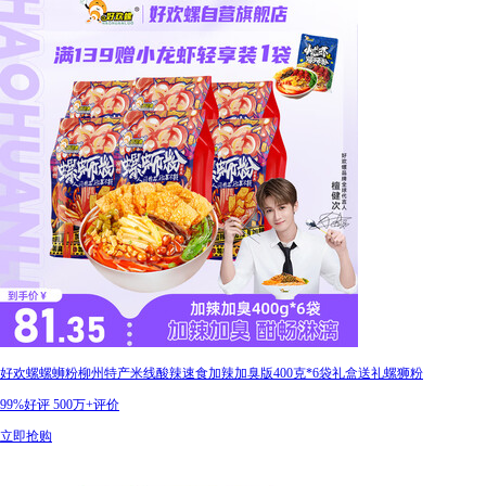
好欢螺螺蛳粉柳州特产米线酸辣速食加辣加臭版400克*6袋礼盒送礼螺狮粉
99%好评
500万+评价
立即抢购