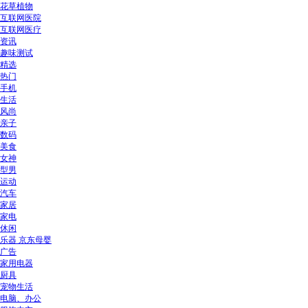
花草植物
互联网医院
互联网医疗
资讯
趣味测试
精选
热门
手机
生活
风尚
亲子
数码
美食
女神
型男
运动
汽车
家居
家电
休闲
乐器 京东母婴
广告
家用电器
厨具
宠物生活
电脑、办公