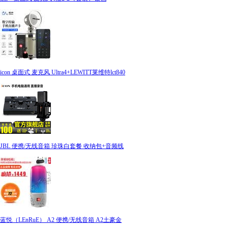
icon 桌面式 麦克风 Ultra4+LEWITT莱维特lct840
JBL 便携/无线音箱 珍珠白套餐 收纳包+音频线
蓝悦（LEnRuE） A2 便携/无线音箱 A2土豪金