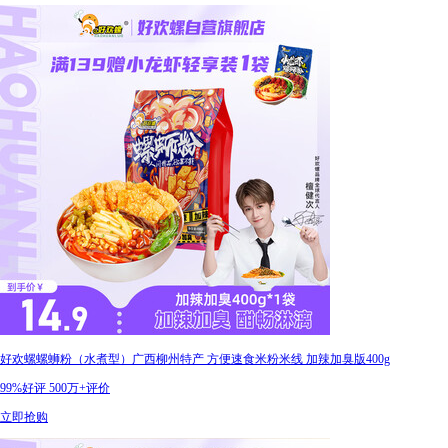
好欢螺螺蛳粉（水煮型）广西柳州特产 方便速食米粉米线 加辣加臭版400g
99%好评
500万+评价
立即抢购