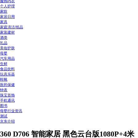
服饰内衣
个人护理
家纺
家居日用
家具
家庭清洁/纸品
家装建材
酒类
礼品
美妆护肤
母婴
汽车用品
生鲜
食品饮料
玩具乐器
鞋靴
医药保健
钟表
珠宝首饰
手机通讯
图书
母婴行业资讯
测试
京东介绍
360 D706 智能家居 黑色云台版1080P+4米