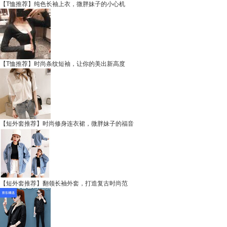
【T恤推荐】纯色长袖上衣，微胖妹子的小心机
【T恤推荐】时尚条纹短袖，让你的美出新高度
【短外套推荐】时尚修身连衣裙，微胖妹子的福音
【短外套推荐】翻领长袖外套，打造复古时尚范