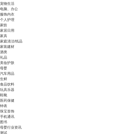
宠物生活
电脑、办公
服饰内衣
个人护理
家纺
家居日用
家具
家庭清洁/纸品
家装建材
酒类
礼品
美妆护肤
母婴
汽车用品
生鲜
食品饮料
玩具乐器
鞋靴
医药保健
钟表
珠宝首饰
手机通讯
图书
母婴行业资讯
测试