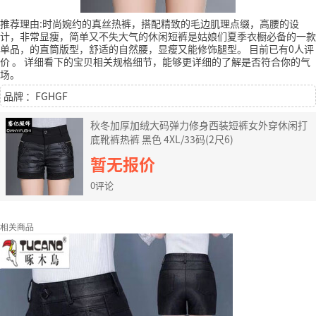
推荐理由:时尚婉约的真丝热裤，搭配精致的毛边肌理点缀，高腰的设
计，非常显瘦，简单又不失大气的休闲短裤是姑娘们夏季衣橱必备的一款
单品，的直筒版型，舒适的自然腰，显瘦又能修饰腿型。
目前已有0人评
价
。
详细看下的宝贝相关规格细节，能够更详细的了解是否符合你的气
场。
品牌 ：FGHGF
秋冬加厚加绒大码弹力修身西装短裤女外穿休闲打
底靴裤热裤 黑色 4XL/33码(2尺6)
暂无报价
0评论
相关商品