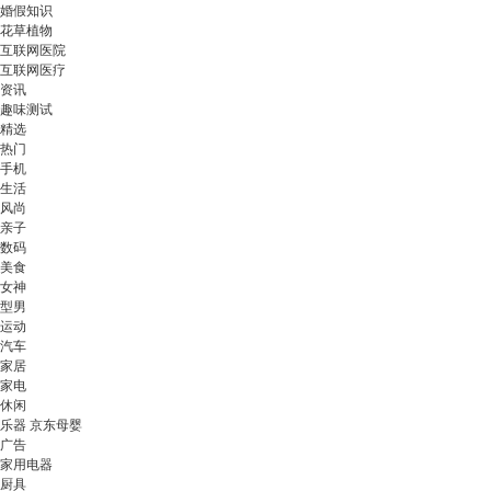
婚假知识
花草植物
互联网医院
互联网医疗
资讯
趣味测试
精选
热门
手机
生活
风尚
亲子
数码
美食
女神
型男
运动
汽车
家居
家电
休闲
乐器 京东母婴
广告
家用电器
厨具