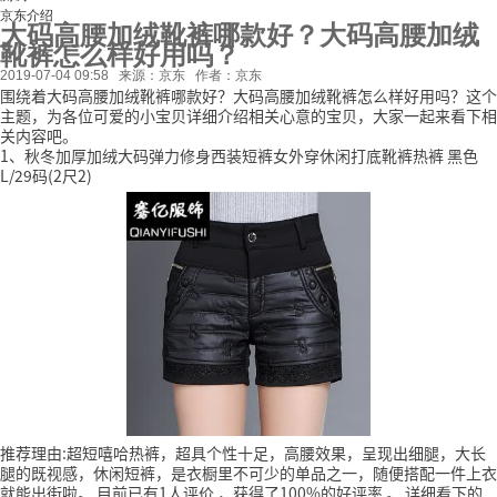
京东介绍
大码高腰加绒靴裤哪款好？大码高腰加绒
靴裤怎么样好用吗？
2019-07-04 09:58
来源：京东
作者：京东
围绕着大码高腰加绒靴裤哪款好？大码高腰加绒靴裤怎么样好用吗？这个
主题，为各位可爱的小宝贝详细介绍相关心意的宝贝，大家一起来看下相
关内容吧。
1、秋冬加厚加绒大码弹力修身西装短裤女外穿休闲打底靴裤热裤 黑色
L/29码(2尺2)
推荐理由:超短嘻哈热裤，超具个性十足，高腰效果，呈现出细腿，大长
腿的既视感，休闲短裤，是衣橱里不可少的单品之一，随便搭配一件上衣
就能出街啦。
目前已有1人评价
，获得了100%的好评率
。
详细看下的