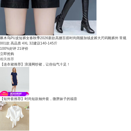
啄木鸟PU皮短裤女春秋季2026新款高腰百搭时尚阔腿加绒皮裤大尺码靴裤外 常规
001款 高品质 4XL 32建议140-145斤
100%好评
21评价
立即抢购
相关推荐
【连衣裙推荐】浪漫网纱裙，让你仙气十足！
【短外套推荐】时尚短款袖外套，微胖妹子的福音