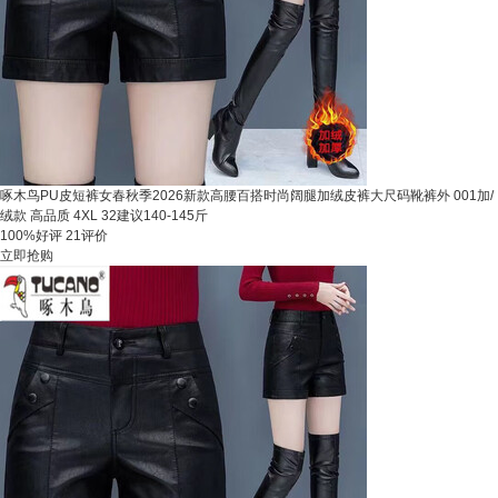
啄木鸟PU皮短裤女春秋季2026新款高腰百搭时尚阔腿加绒皮裤大尺码靴裤外 001加/
绒款 高品质 4XL 32建议140-145斤
100%好评
21评价
立即抢购