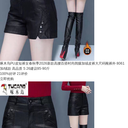
啄木鸟PU皮短裤女春秋季2026新款高腰百搭时尚阔腿加绒皮裤大尺码靴裤外 8061
加/绒款 高品质 S 26建议85-90斤
100%好评
21评价
立即抢购