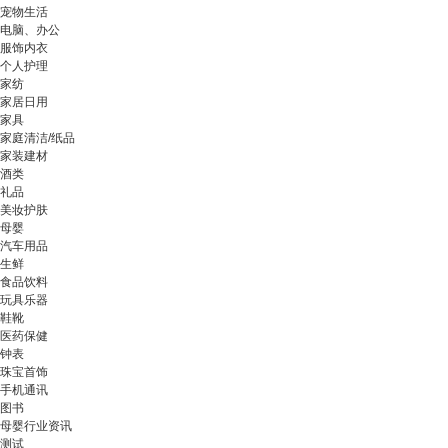
宠物生活
电脑、办公
服饰内衣
个人护理
家纺
家居日用
家具
家庭清洁/纸品
家装建材
酒类
礼品
美妆护肤
母婴
汽车用品
生鲜
食品饮料
玩具乐器
鞋靴
医药保健
钟表
珠宝首饰
手机通讯
图书
母婴行业资讯
测试