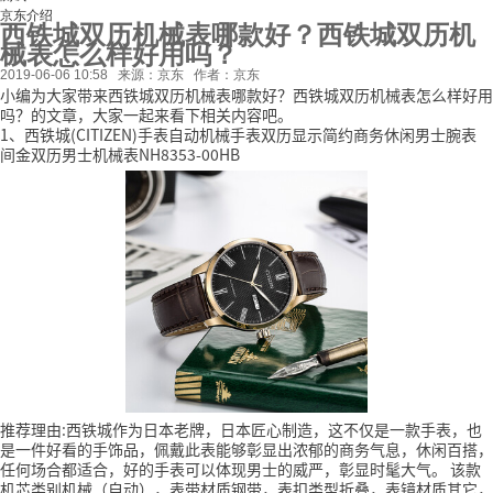
京东介绍
西铁城双历机械表哪款好？西铁城双历机
械表怎么样好用吗？
2019-06-06 10:58
来源：京东
作者：京东
小编为大家带来西铁城双历机械表哪款好？西铁城双历机械表怎么样好用
吗？的文章，大家一起来看下相关内容吧。
1、西铁城(CITIZEN)手表自动机械手表双历显示简约商务休闲男士腕表
间金双历男士机械表NH8353-00HB
推荐理由:西铁城作为日本老牌，日本匠心制造，这不仅是一款手表，也
是一件好看的手饰品，佩戴此表能够彰显出浓郁的商务气息，休闲百搭，
任何场合都适合，好的手表可以体现男士的威严，彰显时髦大气。
该款
机芯类别机械（自动），表带材质钢带，表扣类型折叠，表镜材质其它，