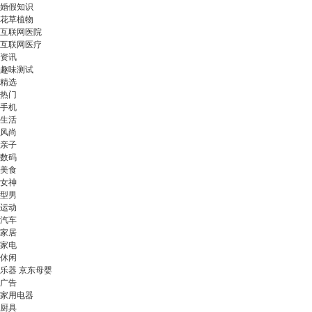
婚假知识
花草植物
互联网医院
互联网医疗
资讯
趣味测试
精选
热门
手机
生活
风尚
亲子
数码
美食
女神
型男
运动
汽车
家居
家电
休闲
乐器 京东母婴
广告
家用电器
厨具