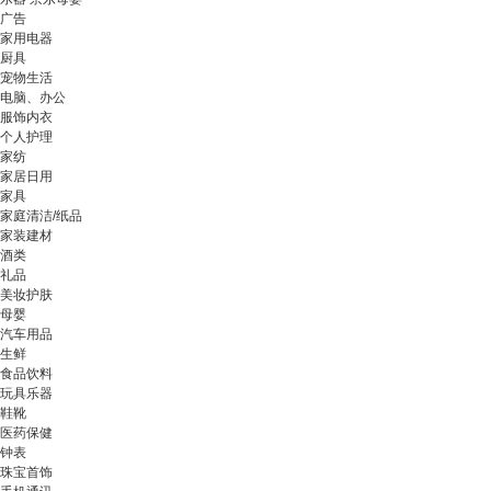
广告
家用电器
厨具
宠物生活
电脑、办公
服饰内衣
个人护理
家纺
家居日用
家具
家庭清洁/纸品
家装建材
酒类
礼品
美妆护肤
母婴
汽车用品
生鲜
食品饮料
玩具乐器
鞋靴
医药保健
钟表
珠宝首饰