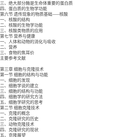
三、绝大部分酶是生命体重要的蛋白质
四、蛋白质的生物学功能
第六节 遗传现象的物质基础——核酸
一、核酸的结构
二、核酸的生物学功能
三、核酸类物质的应用
第七节 营养与健康
一、人体和动物的消化与吸收
二、营养
三、食物的焦耳价
主要参考文献
第三章 细胞与克隆技术
第一节 细胞的结构与功能
一、细胞的发现
二、细胞学说的建立
三、细胞的结构与功能
四、细胞学的研究方法
五、细胞学研究的思考
第二节 细胞克隆技术
一、克隆的概念
二、克隆研究的历史
三、动物克隆技术
四、克隆研究的现状
五、克隆展望