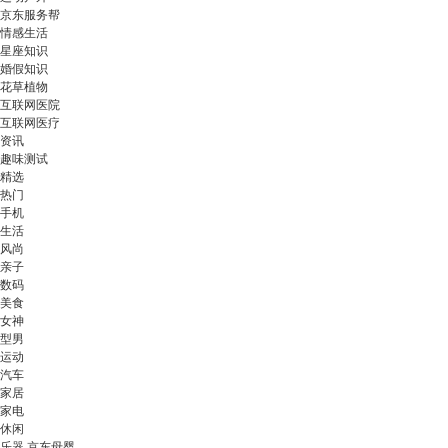
京东服务帮
情感生活
星座知识
婚假知识
花草植物
互联网医院
互联网医疗
资讯
趣味测试
精选
热门
手机
生活
风尚
亲子
数码
美食
女神
型男
运动
汽车
家居
家电
休闲
乐器 京东母婴