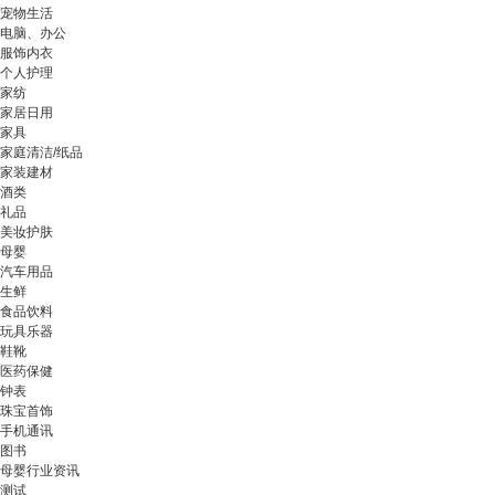
宠物生活
电脑、办公
服饰内衣
个人护理
家纺
家居日用
家具
家庭清洁/纸品
家装建材
酒类
礼品
美妆护肤
母婴
汽车用品
生鲜
食品饮料
玩具乐器
鞋靴
医药保健
钟表
珠宝首饰
手机通讯
图书
母婴行业资讯
测试