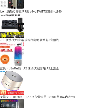
icon 桌面式 麦克风 Ultra4+LEWITT莱维特lct840
JBL 便携/无线音箱 珍珠白套餐 收纳包+音频线
蓝悦（LEnRuE） A2 便携/无线音箱 A2土豪金
龙视安（Loosafe） LS-C6 智能家居 1080p(带16G内存卡)