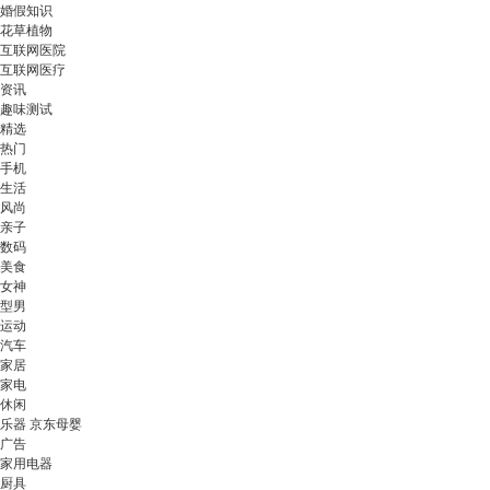
婚假知识
花草植物
互联网医院
互联网医疗
资讯
趣味测试
精选
热门
手机
生活
风尚
亲子
数码
美食
女神
型男
运动
汽车
家居
家电
休闲
乐器 京东母婴
广告
家用电器
厨具