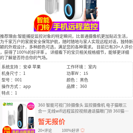
推荐理由:智能捕捉监控对象的特定瞬间，比普通摄像机更加贴近生活，
为千家万户的家居安全保驾护航，随时随地与家人实现远程对话，独特新
颖的外观设计，多种颜色可选，满足您的各种需求。
目前已有20+人评价
，获得了100%的好评率
。
详细看下的宝贝相关规格细节，能够更详细
的了解是否符合你的气场。
系统支持 ：安卓 苹果
工作环境 ：室内
机身尺寸 ：1
功率W ：15
型号 ：001
颜色 ：黑色
操作方式 ：app
品牌 ：360
特点 ：1
360 智能可视门铃摄像头 监控摄像机 电子猫眼三
合一 无线wifi远程监控视频通话猫眼门铃 360猫眼
门铃标配
暂无报价
20+评论
100%好评