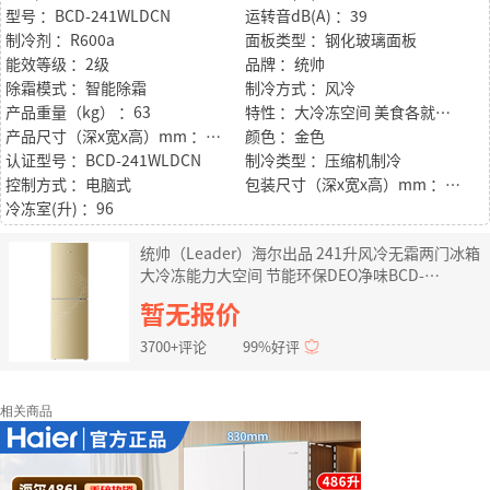
型号 ：BCD-241WLDCN
运转音dB(A) ：39
制冷剂 ：R600a
面板类型 ：钢化玻璃面板
能效等级 ：2级
品牌 ：统帅
除霜模式 ：智能除霜
制冷方式 ：风冷
产品重量（kg） ：63
特性 ：大冷冻空间 美食各就其位LED光源 时尚欧式外观DEO净味系统
产品尺寸（深x宽x高）mm ：623*553*1776
颜色 ：金色
认证型号 ：BCD-241WLDCN
制冷类型 ：压缩机制冷
控制方式 ：电脑式
包装尺寸（深x宽x高）mm ：708*631*1825
冷冻室(升) ：96
统帅（Leader）海尔出品 241升风冷无霜两门冰箱
大冷冻能力大空间 节能环保DEO净味BCD-
241WLDCN
暂无报价
3700+评论
99%好评
相关商品