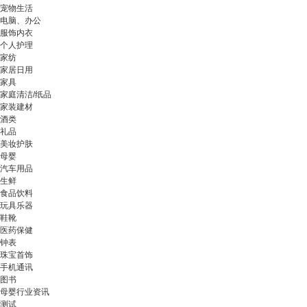
宠物生活
电脑、办公
服饰内衣
个人护理
家纺
家居日用
家具
家庭清洁/纸品
家装建材
酒类
礼品
美妆护肤
母婴
汽车用品
生鲜
食品饮料
玩具乐器
鞋靴
医药保健
钟表
珠宝首饰
手机通讯
图书
母婴行业资讯
测试