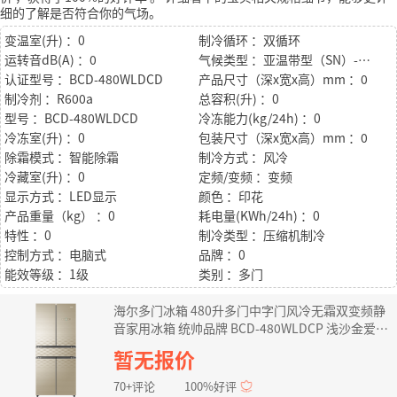
细的了解是否符合你的气场。
变温室(升) ：0
制冷循环 ：双循环
运转音dB(A) ：0
气候类型 ：亚温带型（SN）-温带型（N）-亚热带型（ST）
认证型号 ：BCD-480WLDCD
产品尺寸（深x宽x高）mm ：0
制冷剂 ：R600a
总容积(升) ：0
型号 ：BCD-480WLDCD
冷冻能力(kg/24h) ：0
冷冻室(升) ：0
包装尺寸（深x宽x高）mm ：0
除霜模式 ：智能除霜
制冷方式 ：风冷
冷藏室(升) ：0
定频/变频 ：变频
显示方式 ：LED显示
颜色 ：印花
产品重量（kg） ：0
耗电量(KWh/24h) ：0
特性 ：0
制冷类型 ：压缩机制冷
控制方式 ：电脑式
品牌 ：0
能效等级 ：1级
类别 ：多门
海尔多门冰箱 480升多门中字门风冷无霜双变频静
音家用冰箱 统帅品牌 BCD-480WLDCP 浅沙金爱琴
海BCD-480WLDCD
暂无报价
70+评论
100%好评