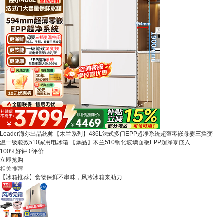
Leader海尔出品统帅【木兰系列】486L法式多门EPP超净系统超薄零嵌母婴三挡变
温一级能效510家用电冰箱 【爆品】木兰510钢化玻璃面板EPP超净零嵌入
100%好评
0评价
立即抢购
相关推荐
【冰箱推荐】食物保鲜不串味，风冷冰箱来助力