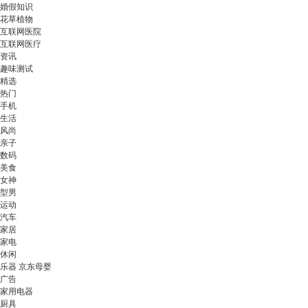
婚假知识
花草植物
互联网医院
互联网医疗
资讯
趣味测试
精选
热门
手机
生活
风尚
亲子
数码
美食
女神
型男
运动
汽车
家居
家电
休闲
乐器 京东母婴
广告
家用电器
厨具