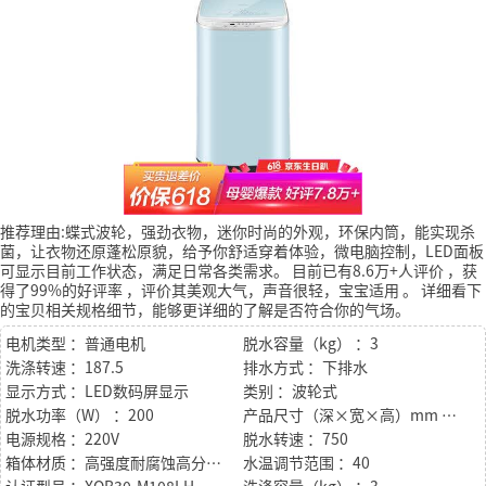
推荐理由:蝶式波轮，强劲衣物，迷你时尚的外观，环保内筒，能实现杀
菌，让衣物还原蓬松原貌，给予你舒适穿着体验，微电脑控制，LED面板
可显示目前工作状态，满足日常各类需求。
目前已有8.6万+人评价
，获
得了99%的好评率
，评价其美观大气，声音很轻，宝宝适用
。
详细看下
的宝贝相关规格细节，能够更详细的了解是否符合你的气场。
电机类型 ：普通电机
脱水容量（kg） ：3
洗涤转速 ：187.5
排水方式 ：下排水
显示方式 ：LED数码屏显示
类别 ：波轮式
脱水功率（W） ：200
产品尺寸（深×宽×高）mm ：455*420*715mm
电源规格 ：220V
脱水转速 ：750
箱体材质 ：高强度耐腐蚀高分子材料
水温调节范围 ：40