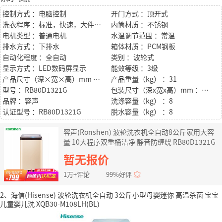
控制方式 ：电脑控制
开门方式 ：顶开式
洗衣程序 ：标准，快速，大件，轻柔，单脱，漂脱，单洗，留水，洁桶，风干
内筒材质 ：不锈钢
电机类型 ：普通电机
水温调节范围 ：常温
排水方式 ：下排水
箱体材质 ：PCM钢板
自动化程度 ：全自动
类别 ：波轮式
显示方式 ：LED数码屏显示
能效等级 ：3级
产品尺寸（深×宽×高）mm ：545*557*910
产品重量（kg） ：31
型号 ：RB80D1321G
包装尺寸（深x宽x高）mm ：610*610*1005
品牌 ：容声
洗涤容量（kg） ：8
认证型号 ：RB80D1321G
脱水容量（kg） ：8
容声(Ronshen) 波轮洗衣机全自动8公斤家用大容
量 10大程序双重桶洁净 静音防缠绕 RB80D1321G
暂无报价
1万+评论
99%好评
2、海信(Hisense) 波轮洗衣机全自动 3公斤小型母婴迷你 高温杀菌 宝宝
儿童婴儿洗 XQB30-M108LH(BL)