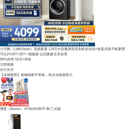
小天鹅（LittleSwan）洗烘套装 12KG大容量滚筒洗衣机全自动+热泵式烘干机家用
TG12V28T+28T一级能效 以旧换新京东自营
99%好评
50万+评价
立即抢购
相关推荐
【冰箱推荐】食物保鲜不串味，风冷冰箱来助力
博世（Bosch） KTW18V80TI 单门 冰箱