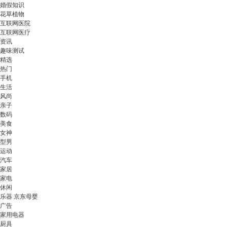
婚假知识
花草植物
互联网医院
互联网医疗
资讯
趣味测试
精选
热门
手机
生活
风尚
亲子
数码
美食
女神
型男
运动
汽车
家居
家电
休闲
乐器 京东母婴
广告
家用电器
厨具