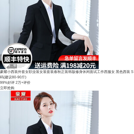
豪耀小西装外套女职业装女装套装春秋正装韩版修身休闲面试工作西服女 黑色西装 S
码(建议80-90斤)
99%好评
2万+评价
立即抢购