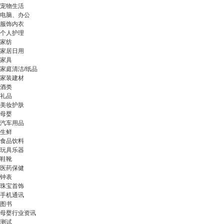
宠物生活
电脑、办公
服饰内衣
个人护理
家纺
家居日用
家具
家庭清洁/纸品
家装建材
酒类
礼品
美妆护肤
母婴
汽车用品
生鲜
食品饮料
玩具乐器
鞋靴
医药保健
钟表
珠宝首饰
手机通讯
图书
母婴行业资讯
测试