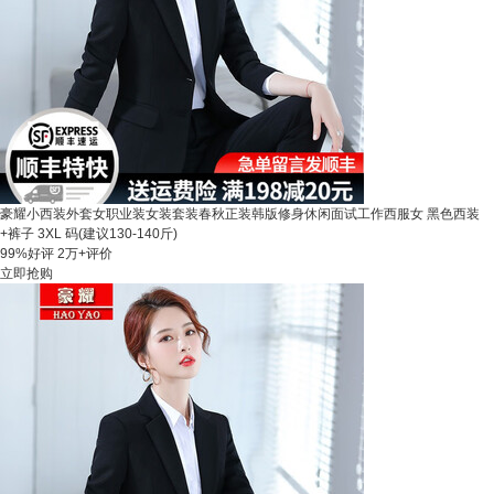
豪耀小西装外套女职业装女装套装春秋正装韩版修身休闲面试工作西服女 黑色西装
+裤子 3XL 码(建议130-140斤)
99%好评
2万+评价
立即抢购