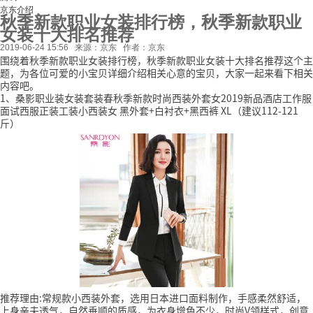
京东介绍
秋季新款职业女装排行榜，秋季新款职业
女装十大排名推荐
2019-06-24 15:56
来源：京东
作者：京东
围绕着秋季新款职业女装排行榜，秋季新款职业女装十大排名推荐这个主
题，为各位可爱的小宝贝详细介绍相关心意的宝贝，大家一起来看下相关
内容吧。
1、桑影职业装女装套装春秋季新款时尚西装外套女2019新品酒店工作服
面试西服正装工装小西装女 黑外套+白衬衣+黑西裤 XL（建议112-121
斤）
推荐理由:常规款小西装外套，选用日本进口面料制作，手感柔然舒适，
上身亲夫透气，自然垂顺的质感，为衣身增色不少，时尚V领样式，创意