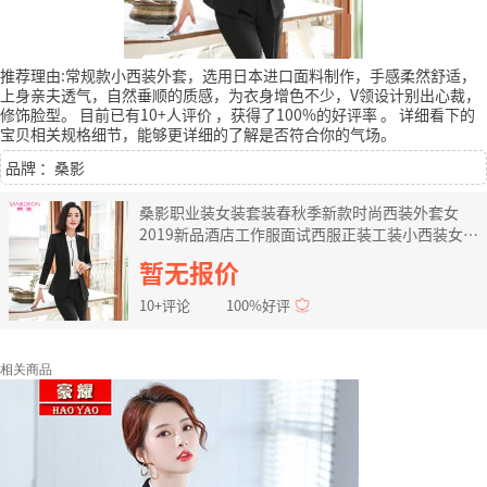
推荐理由:常规款小西装外套，选用日本进口面料制作，手感柔然舒适，
上身亲夫透气，自然垂顺的质感，为衣身增色不少，V领设计别出心裁，
修饰脸型。
目前已有10+人评价
，获得了100%的好评率
。
详细看下的
宝贝相关规格细节，能够更详细的了解是否符合你的气场。
品牌 ：桑影
桑影职业装女装套装春秋季新款时尚西装外套女
2019新品酒店工作服面试西服正装工装小西装女
黑外套+白衬衣+黑西裤+黑半裙 M（建议91-102
暂无报价
斤）
10+评论
100%好评
相关商品