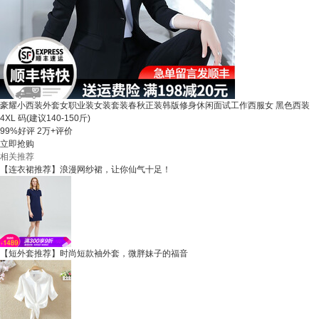
豪耀小西装外套女职业装女装套装春秋正装韩版修身休闲面试工作西服女 黑色西装
4XL 码(建议140-150斤)
99%好评
2万+评价
立即抢购
相关推荐
【连衣裙推荐】浪漫网纱裙，让你仙气十足！
【短外套推荐】时尚短款袖外套，微胖妹子的福音