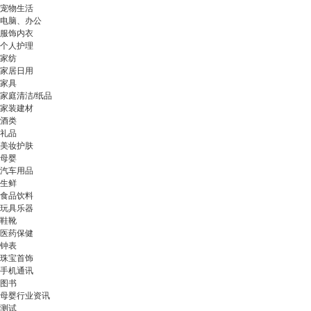
宠物生活
电脑、办公
服饰内衣
个人护理
家纺
家居日用
家具
家庭清洁/纸品
家装建材
酒类
礼品
美妆护肤
母婴
汽车用品
生鲜
食品饮料
玩具乐器
鞋靴
医药保健
钟表
珠宝首饰
手机通讯
图书
母婴行业资讯
测试