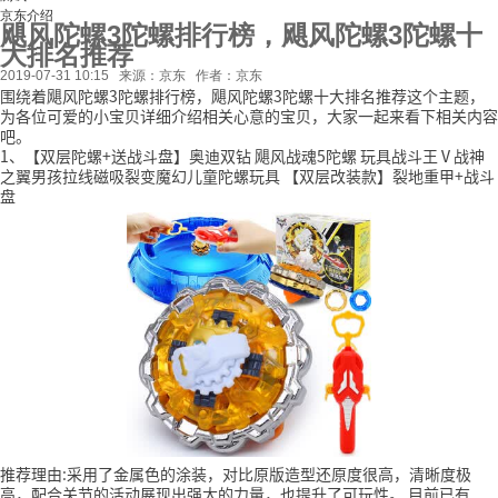
京东介绍
飓风陀螺3陀螺排行榜，飓风陀螺3陀螺十
大排名推荐
2019-07-31 10:15
来源：京东
作者：京东
围绕着飓风陀螺3陀螺排行榜，飓风陀螺3陀螺十大排名推荐这个主题，
为各位可爱的小宝贝详细介绍相关心意的宝贝，大家一起来看下相关内容
吧。
1、【双层陀螺+送战斗盘】奥迪双钻 飓风战魂5陀螺 玩具战斗王Ⅴ战神
之翼男孩拉线磁吸裂变魔幻儿童陀螺玩具 【双层改装款】裂地重甲+战斗
盘
推荐理由:采用了金属色的涂装，对比原版造型还原度很高，清晰度极
高，配合关节的活动展现出强大的力量，也提升了可玩性。
目前已有