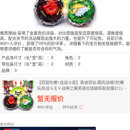
推荐理由:采用了金属色的涂装，对比原版造型还原度很高，清晰度极
高，配合关节的活动展现出强大的力量，也提升了可玩性。
目前已有
400+人评价
，获得了99%的好评率
。
详细看下的宝贝相关规格细节，能
够更详细的了解是否符合你的气场。
产品净尺寸（长*宽*高） ：0
角色 ：0
带包装尺寸（长*宽*高） ：0
材质 ：0
品牌 ：0
【双层陀螺+送战斗盘】奥迪双钻 飓风战魂5陀螺
玩具战斗王Ⅴ战神之翼男孩拉线磁吸裂变魔幻儿童
陀螺玩具 【双层改装款】烈破炎龙+碧影神弓+战
暂无报价
斗盘
400+评论
99%好评
相关商品