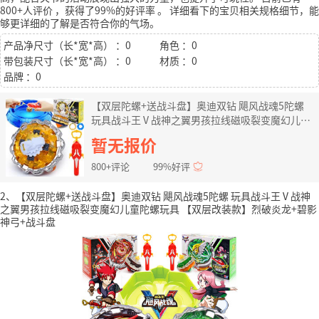
800+人评价
，获得了99%的好评率
。
详细看下的宝贝相关规格细节，能
够更详细的了解是否符合你的气场。
产品净尺寸（长*宽*高） ：0
角色 ：0
带包装尺寸（长*宽*高） ：0
材质 ：0
品牌 ：0
【双层陀螺+送战斗盘】奥迪双钻 飓风战魂5陀螺
玩具战斗王Ⅴ战神之翼男孩拉线磁吸裂变魔幻儿童
陀螺玩具 【双层改装款】裂地重甲+战斗盘
暂无报价
800+评论
99%好评
2、【双层陀螺+送战斗盘】奥迪双钻 飓风战魂5陀螺 玩具战斗王Ⅴ战神
之翼男孩拉线磁吸裂变魔幻儿童陀螺玩具 【双层改装款】烈破炎龙+碧影
神弓+战斗盘