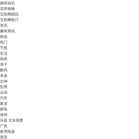
婚假知识
花草植物
互联网医院
互联网医疗
资讯
趣味测试
精选
热门
手机
生活
风尚
亲子
数码
美食
女神
型男
运动
汽车
家居
家电
休闲
乐器 京东母婴
广告
家用电器
厨具