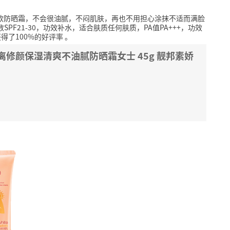
这款防晒霜，不会很油腻，不闷肌肤，再也不用担心涂抹不适而满脸
SPF21-30，功效补水，适合肤质任何肤质，PA值PA+++，功效
得了100%的好评率
。
隔离修颜保湿清爽不油腻防晒霜女士 45g 靓邦素娇