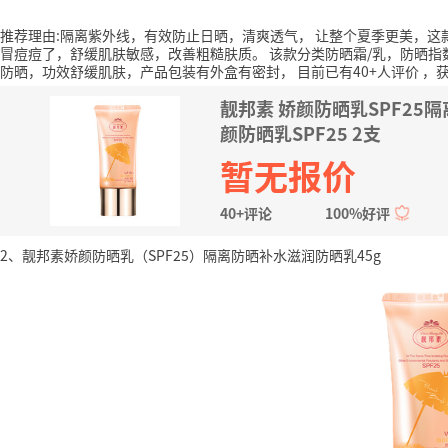
推荐理由:隔离紫外线，有效防止日晒，清爽透气， 让整个夏季更美，
冒痘痘了，舒缓肌肤敏感，改善粗糙肤质。
该款分类防晒霜/乳，防晒指数
防晒，功效舒缓肌肤，产品包装有外盒有密封，
目前已有40+人评价
，获
靓邦素 娇颜防晒乳SPF25
颜防晒乳SPF25 2支
暂无报价
40+评论
100%好评
2、靓邦素娇颜防晒乳（SPF25）隔离防晒补水滋润防晒乳45g