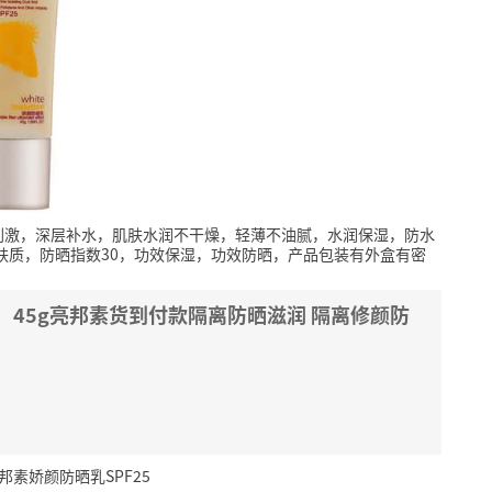
刺激，深层补水，肌肤水润不干燥，轻薄不油腻，水润保湿，防水
肤质，防晒指数30，功效保湿，功效防晒，产品包装有外盒有密
） 45g亮邦素货到付款隔离防晒滋润 隔离修颜防
邦素娇颜防晒乳SPF25