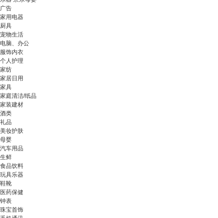
广告
家用电器
厨具
宠物生活
电脑、办公
服饰内衣
个人护理
家纺
家居日用
家具
家庭清洁/纸品
家装建材
酒类
礼品
美妆护肤
母婴
汽车用品
生鲜
食品饮料
玩具乐器
鞋靴
医药保健
钟表
珠宝首饰