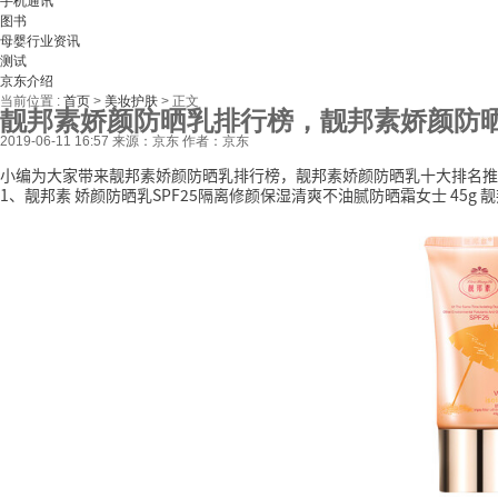
手机通讯
图书
母婴行业资讯
测试
京东介绍
当前位置 :
首页
>
美妆护肤
>
正文
靓邦素娇颜防晒乳排行榜，靓邦素娇颜防
2019-06-11 16:57
来源：京东
作者：京东
小编为大家带来靓邦素娇颜防晒乳排行榜，靓邦素娇颜防晒乳十大排名推
1、靓邦素 娇颜防晒乳SPF25隔离修颜保湿清爽不油腻防晒霜女士 45g 靓