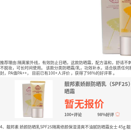
推荐理由:隔离紫外线，有效防止日晒，这款防晒霜，配方温和，舒适不
不脱妆，可长时间使用。
该款分类防晒霜/乳，功效补水，适合肤质任何
封，PA值PA++，
目前已有100+人评价
，获得了98%的好评率
。
靓邦素娇颜防晒乳（SPF25
晒霜
暂无报价
100+评论
98%好评
4、靓邦素 娇颜防晒乳SPF25隔离修颜保湿清爽不油腻防晒霜女士 45g 靓