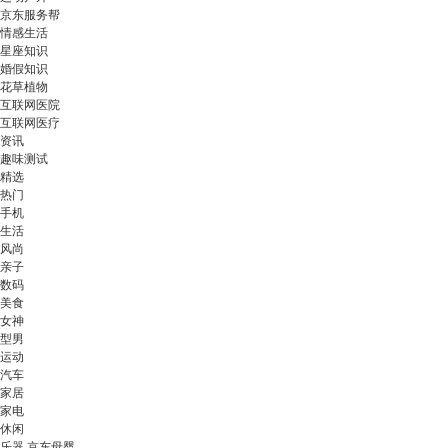
京东服务帮
情感生活
星座知识
婚假知识
花草植物
互联网医院
互联网医疗
资讯
趣味测试
精选
热门
手机
生活
风尚
亲子
数码
美食
女神
型男
运动
汽车
家居
家电
休闲
乐器 京东母婴