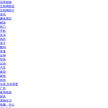
花草植物
互联网医院
互联网医疗
资讯
趣味测试
精选
热门
手机
生活
风尚
亲子
数码
美食
女神
型男
运动
汽车
家居
家电
休闲
乐器 京东母婴
广告
家用电器
厨具
宠物生活
电脑、办公