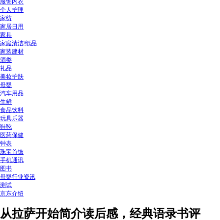
服饰内衣
个人护理
家纺
家居日用
家具
家庭清洁/纸品
家装建材
酒类
礼品
美妆护肤
母婴
汽车用品
生鲜
食品饮料
玩具乐器
鞋靴
医药保健
钟表
珠宝首饰
手机通讯
图书
母婴行业资讯
测试
京东介绍
从拉萨开始简介读后感，经典语录书评