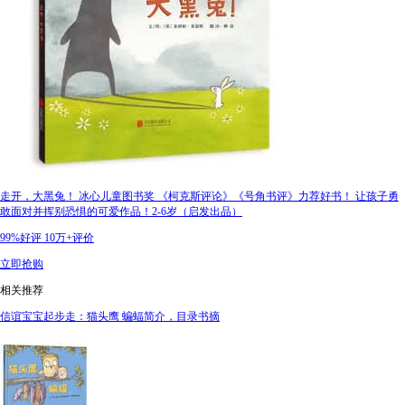
走开，大黑兔！ 冰心儿童图书奖 《柯克斯评论》《号角书评》力荐好书！ 让孩子勇
敢面对并挥别恐惧的可爱作品！2-6岁（启发出品）
99%好评
10万+评价
立即抢购
相关推荐
信谊宝宝起步走：猫头鹰 蝙蝠简介，目录书摘