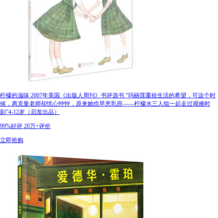
柠檬的滋味 2007年美国《出版人周刊》书评选书 “玛丽莲重拾生活的希望，可这个时
候，惠克曼老师却忧心忡忡，原来她也早患乳癌——柠檬水三人组一起走过艰难时
刻”4-12岁（启发出品）
99%好评
20万+评价
立即抢购