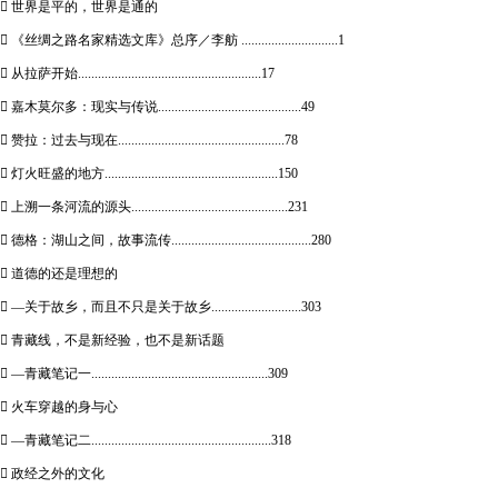
 世界是平的，世界是通的
 《丝绸之路名家精选文库》总序／李舫 .............................1
 从拉萨开始.......................................................17
 嘉木莫尔多：现实与传说...........................................49
 赞拉：过去与现在..................................................78
 灯火旺盛的地方....................................................150
 上溯一条河流的源头...............................................231
 德格：湖山之间，故事流传..........................................280
 道德的还是理想的
 —关于故乡，而且不只是关于故乡...........................303
 青藏线，不是新经验，也不是新话题
 —青藏笔记一.....................................................309
 火车穿越的身与心
 —青藏笔记二......................................................318
 政经之外的文化