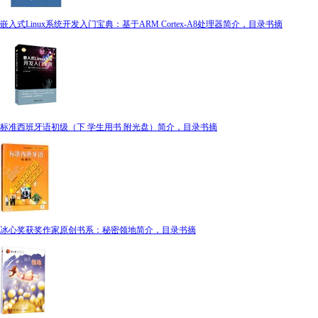
嵌入式Linux系统开发入门宝典：基于ARM Cortex-A8处理器简介，目录书摘
标准西班牙语初级（下 学生用书 附光盘）简介，目录书摘
冰心奖获奖作家原创书系：秘密领地简介，目录书摘