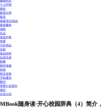
服饰内衣
个人护理
家纺
家居日用
家具
家庭清洁/纸品
家装建材
酒类
礼品
美妆护肤
母婴
汽车用品
生鲜
食品饮料
玩具乐器
鞋靴
医药保健
钟表
珠宝首饰
手机通讯
图书
母婴行业资讯
测试
京东介绍
MBook随身读·开心校园辞典（4）简介，