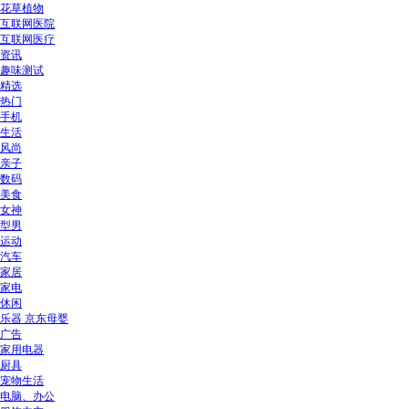
花草植物
互联网医院
互联网医疗
资讯
趣味测试
精选
热门
手机
生活
风尚
亲子
数码
美食
女神
型男
运动
汽车
家居
家电
休闲
乐器 京东母婴
广告
家用电器
厨具
宠物生活
电脑、办公