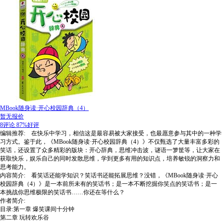
MBook随身读·开心校园辞典（4）
暂无报价
8评论
87%好评
编辑推荐: 在快乐中学习，相信这是最容易被大家接受，也最愿意参与其中的一种学
习方式。鉴于此，《MBook随身读·开心校园辞典（4）》不仅甄选了大量丰富多彩的
笑话，还设置了众多精彩的版块：开心辞典，思维冲击波，谜语一箩筐等，让大家在
获取快乐，娱乐自己的同时发散思维，学到更多有用的知识点，培养敏锐的洞察力和
思考能力。
内容简介: 看笑话还能学知识？笑话书还能拓展思维？没错，《MBook随身读·开心
校园辞典（4）》是一本前所未有的笑话书；是一本不断挖掘你笑点的笑话书；是一
本挑战你思维极限的笑话书……你还在等什么？
作者简介:
目录:第一章 爆笑课间十分钟
第二章 玩转欢乐谷