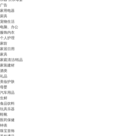
广告
家用电器
厨具
宠物生活
电脑、办公
服饰内衣
个人护理
家纺
家居日用
家具
家庭清洁/纸品
家装建材
酒类
礼品
美妆护肤
母婴
汽车用品
生鲜
食品饮料
玩具乐器
鞋靴
医药保健
钟表
珠宝首饰