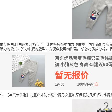
推荐理由:自由选择开档与否，让你换尿布更加方便快捷，内里添加厚实
活力的款式，弹力中腰的版型，方便穿脱容纳性强。
该款材质成分棉，
京东优品宝宝毛裤男童毛线
裤 小猪灰色 身高85建议90
暂无报价
1评论
100%好评
4、【年货节优选】儿童户外防水滑雪裤男女童加厚保暖防风棉裤冲锋裤儿童