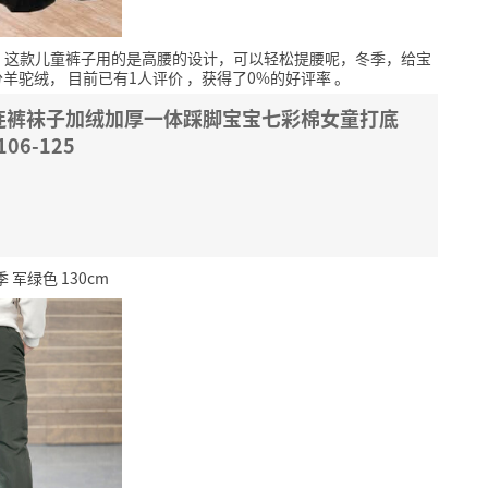
，这款儿童裤子用的是高腰的设计，可以轻松提腰呢，冬季，给宝
分羊驼绒，
目前已有1人评价
，获得了0%的好评率
。
连裤袜子加绒加厚一体踩脚宝宝七彩棉女童打底
6-125
绿色 130cm