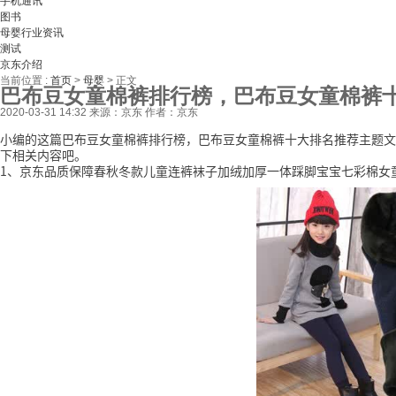
手机通讯
图书
母婴行业资讯
测试
京东介绍
当前位置 :
首页
>
母婴
>
正文
巴布豆女童棉裤排行榜，巴布豆女童棉裤
2020-03-31 14:32
来源：京东
作者：京东
小编的这篇巴布豆女童棉裤排行榜，巴布豆女童棉裤十大排名推荐主题文
下相关内容吧。
1、京东品质保障春秋冬款儿童连裤袜子加绒加厚一体踩脚宝宝七彩棉女童打底