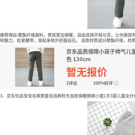
推荐理由:聚酯纤维面料，使其更加保暖，自由选择开档与否，让你换尿
和魅力，松紧腰带，穿起来格外舒服自在。
该款材质成分聚酯纤维，材
京东品质保障小孩子帅气儿
色 130cm
暂无报价
2评论
100%好评
3、京东优品宝宝毛裤男童毛线裤秋冬加厚保暖棉裤小童1岁3婴儿童女针织打