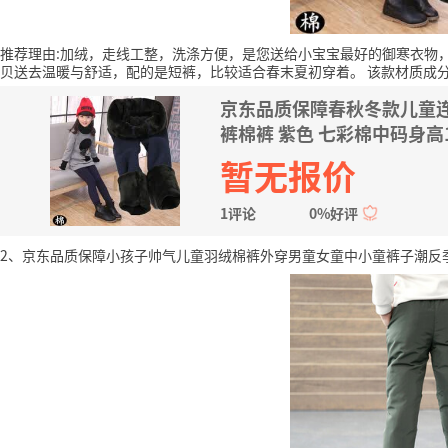
推荐理由:加绒，走线工整，洗涤方便，是您送给小宝宝最好的御寒衣物
贝送去温暖与舒适，配的是短裤，比较适合春末夏初穿着。
该款材质成
京东品质保障春秋冬款儿童
裤棉裤 紫色 七彩棉中码身高10
暂无报价
1评论
0%好评
2、京东品质保障小孩子帅气儿童羽绒棉裤外穿男童女童中小童裤子潮反季 军