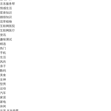
京东服务帮
情感生活
星座知识
婚假知识
花草植物
互联网医院
互联网医疗
资讯
趣味测试
精选
热门
手机
生活
风尚
亲子
数码
美食
女神
型男
运动
汽车
家居
家电
休闲
乐器 京东母婴