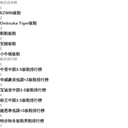
相关优评榜
1
EZWIN板鞋
2
Onitsuka Tiger板鞋
3
靼靼板鞋
4
安踏板鞋
5
小牛犊板鞋
相关排行榜
1
牛登中跟3-5板鞋排行榜
2
华威豪辰低跟<3板鞋排行榜
3
宝迪发中跟3-5板鞋排行榜
4
标王中跟3-5板鞋排行榜
5
婕恩希低跟<3板鞋排行榜
6
特步秋冬板鞋男鞋排行榜
7