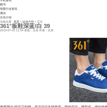
手机通讯
图书
母婴行业资讯
测试
京东介绍
当前位置 :
首页
>
运动户外
>
正文
361°板鞋深蓝/白 39
2019-07-05 11:54
来源：京东
作者：京东
推荐理由:轻巧又耐磨，灵活适应各种路面，释放双足，橡胶底，增加穿