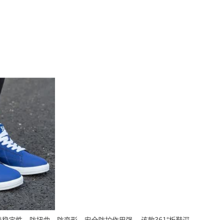
着稳定性，防扭曲，防变形，安全防护作用强。
该款361°板鞋深