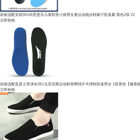
岩植适配安踏361科恩斐乐儿童鞋垫小孩男女童运动跑步鞋吸汗防臭夏 黑色2双 22
立即抢购
岩植适配亚瑟士美津浓361尤尼克斯运动鞋垫网球乒乓球鞋防臭男女 1双黑色【微厚款
立即抢购