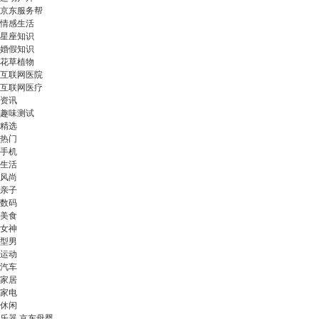
京东服务帮
情感生活
星座知识
婚假知识
花草植物
互联网医院
互联网医疗
资讯
趣味测试
精选
热门
手机
生活
风尚
亲子
数码
美食
女神
型男
运动
汽车
家居
家电
休闲
乐器 京东母婴