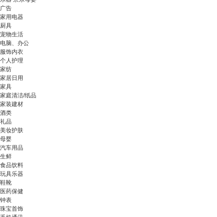
广告
家用电器
厨具
宠物生活
电脑、办公
服饰内衣
个人护理
家纺
家居日用
家具
家庭清洁/纸品
家装建材
酒类
礼品
美妆护肤
母婴
汽车用品
生鲜
食品饮料
玩具乐器
鞋靴
医药保健
钟表
珠宝首饰