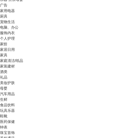
广告
家用电器
厨具
宠物生活
电脑、办公
服饰内衣
个人护理
家纺
家居日用
家具
家庭清洁/纸品
家装建材
酒类
礼品
美妆护肤
母婴
汽车用品
生鲜
食品饮料
玩具乐器
鞋靴
医药保健
钟表
珠宝首饰