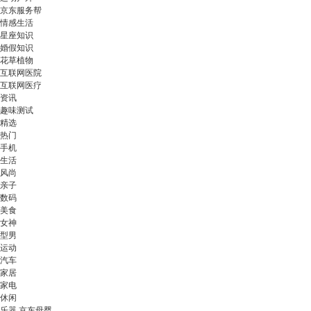
京东服务帮
情感生活
星座知识
婚假知识
花草植物
互联网医院
互联网医疗
资讯
趣味测试
精选
热门
手机
生活
风尚
亲子
数码
美食
女神
型男
运动
汽车
家居
家电
休闲
乐器 京东母婴