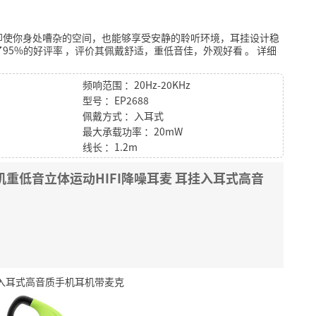
即使你身处嘈杂的空间，也能够享受安静的聆听环境，耳挂设计稳
95%的好评率
，评价其佩戴舒适，重低音佳，外观好看
。
详细
频响范围 ：20Hz-20KHz
型号 ：EP2688
佩戴方式 ：入耳式
最大承载功率 ：20mW
线长 ：1.2m
耳机重低音立体运动HIFI降噪耳麦 耳挂入耳式高音
耳挂入耳式高音质手机耳机带麦克