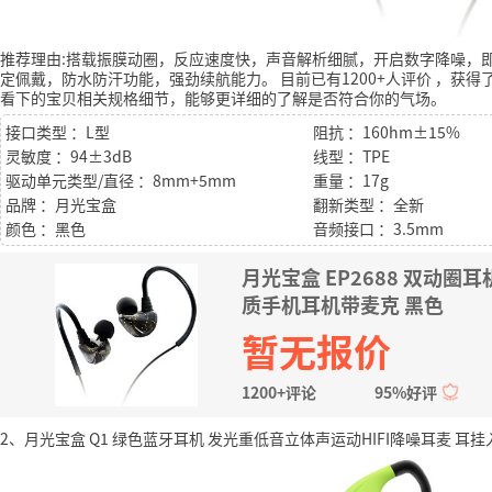
推荐理由:搭载振膜动圈，反应速度快，声音解析细腻，开启数字降噪，
定佩戴，防水防汗功能，强劲续航能力。
目前已有1200+人评价
，获得了
看下的宝贝相关规格细节，能够更详细的了解是否符合你的气场。
接口类型 ：L型
阻抗 ：160hm±15%
灵敏度 ：94±3dB
线型 ：TPE
驱动单元类型/直径 ：8mm+5mm
重量 ：17g
品牌 ：月光宝盒
翻新类型 ：全新
颜色 ：黑色
音频接口 ：3.5mm
月光宝盒 EP2688 双动圈
质手机耳机带麦克 黑色
暂无报价
1200+评论
95%好评
2、月光宝盒 Q1 绿色蓝牙耳机 发光重低音立体声运动HIFI降噪耳麦 