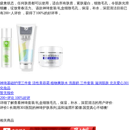
疲惫状态，任何肤质都可以使用，适合所有肤质，紧肤凝白，细致毛孔，令肌肤光滑
细嫩，绽放青春活力。
该款神琦套装/礼盒细致毛孔，保湿，补水，深层清洁目前已
有200+人评价
，获得了100%的好评率
。
神琦基础护理三件套 活性美容霜 植物爽肤水 洗面奶 三件套装 滋润肌肤 北京爱心301
化妆品
暂无报价
200+评论
100%好评
详细了解查看神琦套装/礼盒细致毛孔，保湿，补水，深层清洁的用户评价:
评价1:长期用301医院的神琦护肤系列,温和滋潤不紧绷.国货真心不错噢!
相关商品