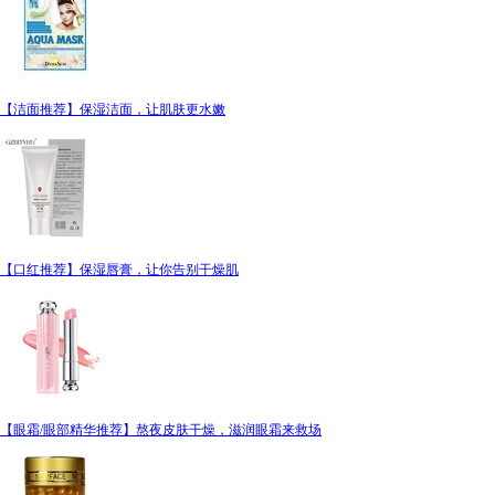
【洁面推荐】保湿洁面，让肌肤更水嫩
【口红推荐】保湿唇膏，让你告别干燥肌
【眼霜/眼部精华推荐】熬夜皮肤干燥，滋润眼霜来救场