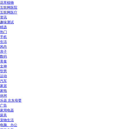
花草植物
互联网医院
互联网医疗
资讯
趣味测试
精选
热门
手机
生活
风尚
亲子
数码
美食
女神
型男
运动
汽车
家居
家电
休闲
乐器 京东母婴
广告
家用电器
厨具
宠物生活
电脑、办公