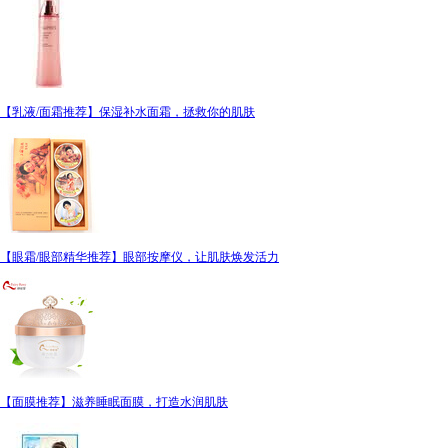
【乳液/面霜推荐】保湿补水面霜，拯救你的肌肤
【眼霜/眼部精华推荐】眼部按摩仪，让肌肤焕发活力
【面膜推荐】滋养睡眠面膜，打造水润肌肤