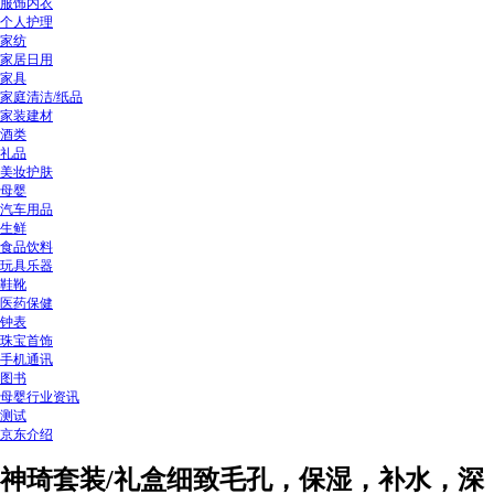
服饰内衣
个人护理
家纺
家居日用
家具
家庭清洁/纸品
家装建材
酒类
礼品
美妆护肤
母婴
汽车用品
生鲜
食品饮料
玩具乐器
鞋靴
医药保健
钟表
珠宝首饰
手机通讯
图书
母婴行业资讯
测试
京东介绍
神琦套装/礼盒细致毛孔，保湿，补水，深