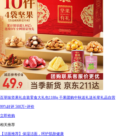
百草味坚果礼盒装零食大礼包1188g 干果团购中秋送礼送长辈礼品自营
99%好评
500万+评价
立即抢购
相关推荐
【洁面推荐】保湿洁面，呵护肌肤健康