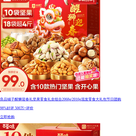
良品铺子醒狮迎春礼坚果零食礼盒组合2068g/2010g混发零食大礼包节日团购
98%好评
500万+评价
立即抢购