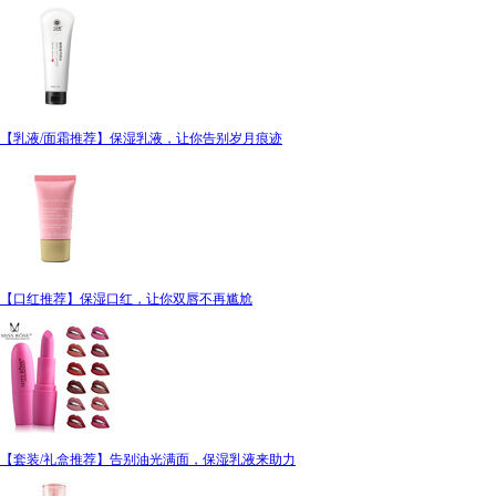
【乳液/面霜推荐】保湿乳液，让你告别岁月痕迹
【口红推荐】保湿口红，让你双唇不再尴尬
【套装/礼盒推荐】告别油光满面，保湿乳液来助力