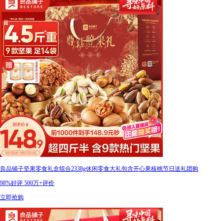
良品铺子坚果零食礼盒组合2338g休闲零食大礼包含开心果核桃节日送礼团购
98%好评
500万+评价
立即抢购