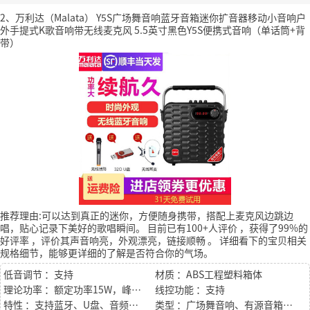
2、万利达（Malata） Y5S广场舞音响蓝牙音箱迷你扩音器移动小音响户
外手提式K歌音响带无线麦克风 5.5英寸黑色Y5S便携式音响（单话筒+背
带）
推荐理由:可以达到真正的迷你，方便随身携带，搭配上麦克风边跳边
唱，贴心记录下美好的歌唱瞬间。
目前已有100+人评价
，获得了99%的
好评率
，评价其声音响亮，外观漂亮，链接顺畅
。
详细看下的宝贝相关
规格细节，能够更详细的了解是否符合你的气场。
低音调节 ：支持
材质 ：ABS工程塑料箱体
理论功率 ：额定功率15W，峰值功率120W
线控功能 ：支持
特性 ：支持蓝牙、U盘、音频三种输入；支持外接话筒、乐器
类型 ：广场舞音响、有源音箱、迷你音响