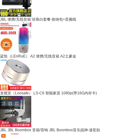
JBL 便携/无线音箱 珍珠白套餐 收纳包+音频线
蓝悦（LEnRuE） A2 便携/无线音箱 A2土豪金
龙视安（Loosafe） LS-C6 智能家居 1080p(带16G内存卡)
JBL JBL Boombox 音箱/音响 JBL Boombox音乐战神-迷彩款