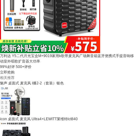
万利达 Y5二代月光宝盒M+9019家用k歌带麦克风广场舞音箱蓝牙便携式手提音响移
动室外唱歌扩音器大功率
99%好评
500+评价
立即抢购
相关推荐
魅声 桌面式 麦克风 I播2-2（套装）银色
icon 桌面式 麦克风 Ultra4+LEWITT莱维特lct840