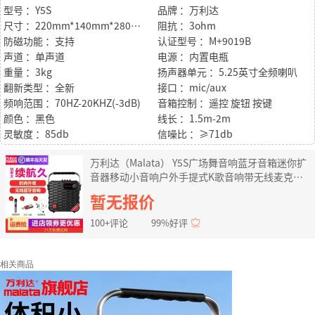
型号 ：Y5S
品牌 ：万利达
尺寸 ：220mm*140mm*280mm
阻抗 ：3ohm
防磁功能 ：支持
认证型号 ：M+9019B
声道 ：单声道
电源 ：内置电瓶
重量 ：3kg
扬声器单元 ：5.25英寸全频喇叭
翻新类型 ：全新
接口 ：mic/aux
频响范围 ：70HZ-20KHZ(-3dB)
音箱控制 ：遥控 旋钮 按键
颜色 ：黑色
线长 ：1.5m-2m
灵敏度 ：85db
信噪比 ：≥71db
万利达（Malata） Y5S广场舞音响蓝牙音箱迷你扩
音器移动小音响户外手提式K歌音响带无线麦克风
5.5英寸黑色Y5S便携式音响（单话筒+背带）
暂无报价
100+评论
99%好评
相关商品