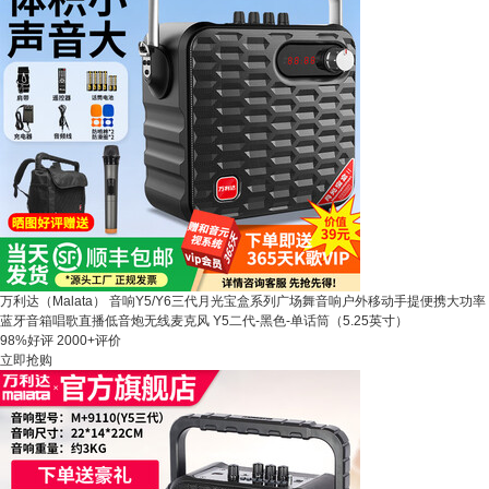
万利达（Malata） 音响Y5/Y6三代月光宝盒系列广场舞音响户外移动手提便携大功率
蓝牙音箱唱歌直播低音炮无线麦克风 Y5二代-黑色-单话筒（5.25英寸）
98%好评
2000+评价
立即抢购