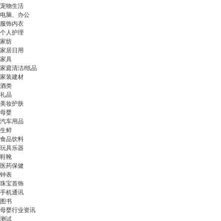
宠物生活
电脑、办公
服饰内衣
个人护理
家纺
家居日用
家具
家庭清洁/纸品
家装建材
酒类
礼品
美妆护肤
母婴
汽车用品
生鲜
食品饮料
玩具乐器
鞋靴
医药保健
钟表
珠宝首饰
手机通讯
图书
母婴行业资讯
测试