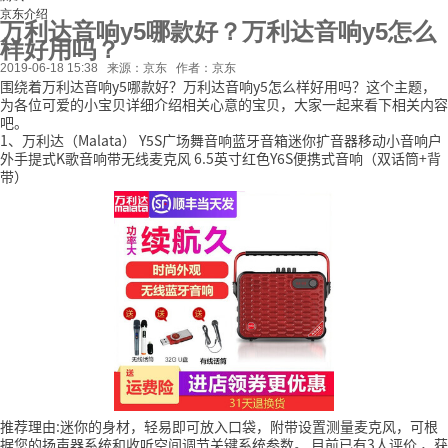
京东介绍
万利达音响y5哪款好？万利达音响y5怎么
样好用吗？
2019-06-18 15:38
来源：京东
作者：京东
围绕着万利达音响y5哪款好？万利达音响y5怎么样好用吗？这个主题，
为各位可爱的小宝贝详细介绍相关心意的宝贝，大家一起来看下相关内容
吧。
1、万利达（Malata） Y5S广场舞音响蓝牙音箱迷你扩音器移动小音响户
外手提式K歌音响带无线麦克风 6.5英寸红色Y6S便携式音响（双话筒+背
带）
推荐理由:迷你的身材，轻易即可放入口袋，附带设置测量麦克风，可根
据您的扬声器系统和收听空间调节关键系统参数。
目前已有3人评价
，获