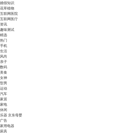
婚假知识
花草植物
互联网医院
互联网医疗
资讯
趣味测试
精选
热门
手机
生活
风尚
亲子
数码
美食
女神
型男
运动
汽车
家居
家电
休闲
乐器 京东母婴
广告
家用电器
厨具