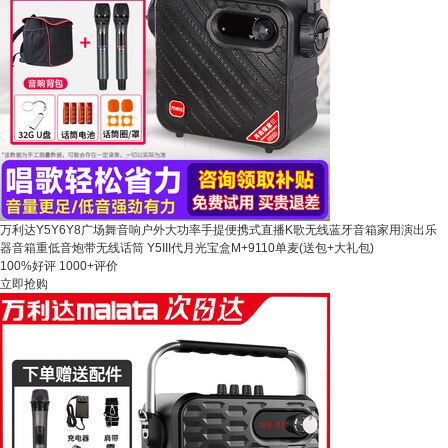
万利达Y5Y6Y8广场舞音响户外大功率手提便携式直播K歌无线蓝牙音箱家用演出乐
器音箱重低音炮带无线话筒 Y5III代月光宝盒M+9110单麦(送包+大礼包)
100%好评
1000+评价
立即抢购