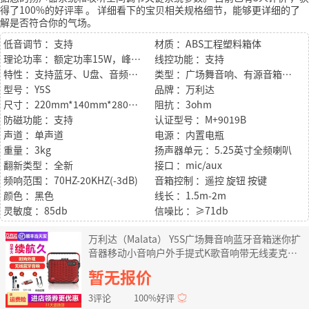
得了100%的好评率
。
详细看下的宝贝相关规格细节，能够更详细的了
解是否符合你的气场。
低音调节 ：支持
材质 ：ABS工程塑料箱体
理论功率 ：额定功率15W，峰值功率120W
线控功能 ：支持
特性 ：支持蓝牙、U盘、音频三种输入；支持外接话筒、乐器
类型 ：广场舞音响、有源音箱、迷你音响
型号 ：Y5S
品牌 ：万利达
尺寸 ：220mm*140mm*280mm
阻抗 ：3ohm
防磁功能 ：支持
认证型号 ：M+9019B
声道 ：单声道
电源 ：内置电瓶
重量 ：3kg
扬声器单元 ：5.25英寸全频喇叭
翻新类型 ：全新
接口 ：mic/aux
频响范围 ：70HZ-20KHZ(-3dB)
音箱控制 ：遥控 旋钮 按键
颜色 ：黑色
线长 ：1.5m-2m
灵敏度 ：85db
信噪比 ：≥71db
万利达（Malata） Y5S广场舞音响蓝牙音箱迷你扩
音器移动小音响户外手提式K歌音响带无线麦克风
6.5英寸红色Y6S便携式音响（双话筒+背带）
暂无报价
3评论
100%好评