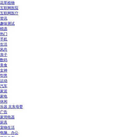
花草植物
互联网医院
互联网医疗
资讯
趣味测试
精选
热门
手机
生活
风尚
亲子
数码
美食
女神
型男
运动
汽车
家居
家电
休闲
乐器 京东母婴
广告
家用电器
厨具
宠物生活
电脑、办公