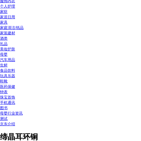
服饰内衣
个人护理
家纺
家居日用
家具
家庭清洁/纸品
家装建材
酒类
礼品
美妆护肤
母婴
汽车用品
生鲜
食品饮料
玩具乐器
鞋靴
医药保健
钟表
珠宝首饰
手机通讯
图书
母婴行业资讯
测试
京东介绍
缔晶耳环铜