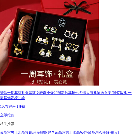
缔晶一周耳钉礼盒耳环女轻奢小众2026新款耳饰七夕情人节礼物送女友 T647珍礼-一
周耳饰发梳礼盒
100%好评
1评价
立即抢购
相关推荐
帝晶宫男士水晶项链/吊坠哪款好？帝晶宫男士水晶项链/吊坠怎么样好用吗？