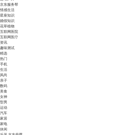
京东服务帮
情感生活
星座知识
婚假知识
花草植物
互联网医院
互联网医疗
资讯
趣味测试
精选
热门
手机
生活
风尚
亲子
数码
美食
女神
型男
运动
汽车
家居
家电
休闲
乐器 京东母婴