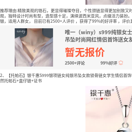
推荐理由:精致美观的锆石，更显得璀璨夺目，个性颈链显得更加别致又
观，独特设计时尚有型，造型感十足，演绎波西米亚风，点缀活力装扮。
银，适用人群女，
目前已有2500+人评价
，获得了99%的好评率
，评价
唯一（winy）s999纯
吊坠时尚网红情侣首饰送女友
暂无报价
2500+评论
99%好评
2、【托帕石】银千惠S999银项链女纯银吊坠女款锁骨链女学生情侣首饰
然托帕石+盒仔链+证书