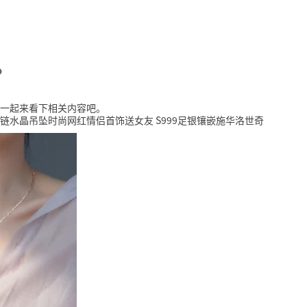
？
一起来看下相关内容吧。
颈链水晶吊坠时尚网红情侣首饰送女友 S999足银镶嵌施华洛世奇