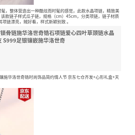
时髦，整体营造出一种酷炫而时髦的感觉，此款水晶项链，精致美
该款链子样式瓜子链，规格（cm）45cm，分类项链，链子材质
其项链漂亮，贼好看，样式新颖别致
。
银女士锁骨链施华洛世奇锆石项链爱心四叶草颈链水晶
 S999足银镶嵌施华洛世奇
镶施华洛世奇锆时尚饰品简约情人节 京东七仓齐发+心形礼盒+天