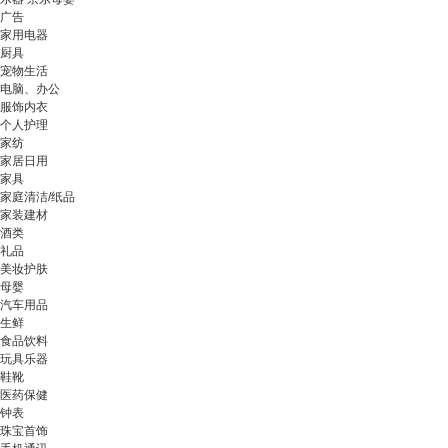
广告
家用电器
厨具
宠物生活
电脑、办公
服饰内衣
个人护理
家纺
家居日用
家具
家庭清洁/纸品
家装建材
酒类
礼品
美妆护肤
母婴
汽车用品
生鲜
食品饮料
玩具乐器
鞋靴
医药保健
钟表
珠宝首饰