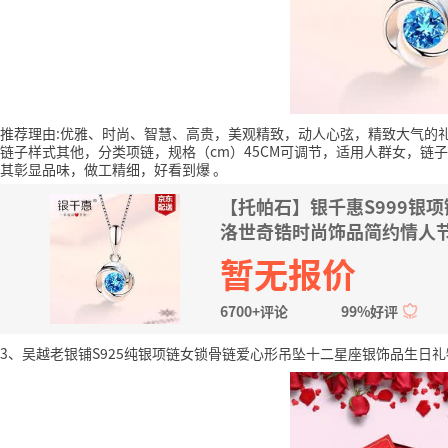
推荐理由:优雅、时尚、智慧、高贵，美观精致，动人心弦，精致大气的
链子样式其他，分类项链，规格（cm）45CM可调节，适用人群女，链
其彰显品味，做工精细，好看到爆
。
【托帕石】银千惠S999银
洛世奇锆时尚饰品简约情人节
+证书
暂无报价
6700+评论
99%好评
3、吴越老银铺S925纯银项链女锁骨链爱心形吊坠十二星座银饰品生日礼