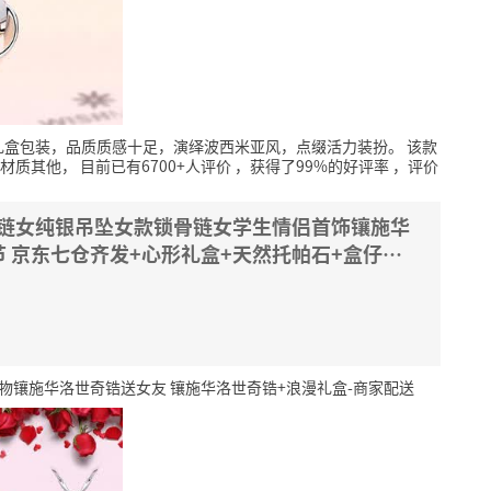
礼盒包装，品质质感十足，演绎波西米亚风，点缀活力装扮。
该款
子材质其他，
目前已有6700+人评价
，获得了99%的好评率
，评价
项链女纯银吊坠女款锁骨链女学生情侣首饰镶施华
 京东七仓齐发+心形礼盒+天然托帕石+盒仔链
物镶施华洛世奇锆送女友 镶施华洛世奇锆+浪漫礼盒-商家配送