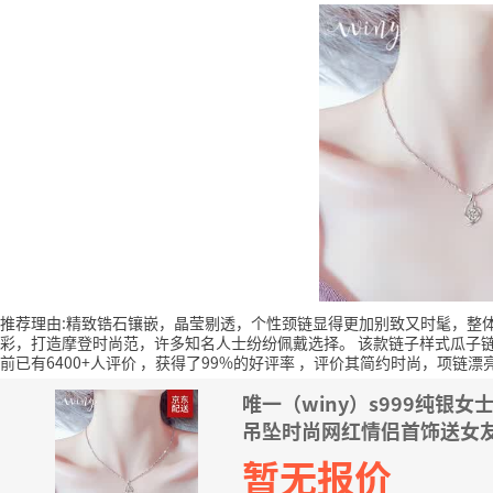
推荐理由:精致锆石镶嵌，晶莹剔透，个性颈链显得更加别致又时髦，整
彩，打造摩登时尚范，许多知名人士纷纷佩戴选择。
该款链子样式瓜子链
前已有6400+人评价
，获得了99%的好评率
，评价其简约时尚，项链漂
唯一（winy）s999纯
吊坠时尚网红情侣首饰送女友 
暂无报价