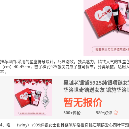
推荐理由:采用的星座符号设计，尽显别致，独具魅力，精致大气的礼盒
（cm）40-45cm，链子样式925银尖刀瓜子链可调节，分类项链，适
率
。
吴越老银铺S925纯银项链
华洛世奇锆送女友 镶施华洛
暂无报价
500+评论
98%好评
4、唯一（winy）s999纯银女士锁骨链施华洛世奇锆石项链爱心四叶草