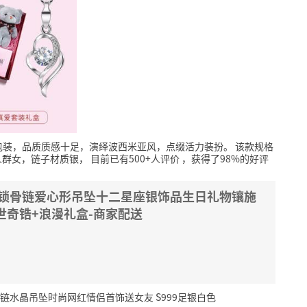
包装，品质质感十足，演绎波西米亚风，点缀活力装扮。
该款规格
用人群女，链子材质银，
目前已有500+人评价
，获得了98%的好评
女锁骨链爱心形吊坠十二星座银饰品生日礼物镶施
世奇锆+浪漫礼盒-商家配送
颈链水晶吊坠时尚网红情侣首饰送女友 S999足银白色