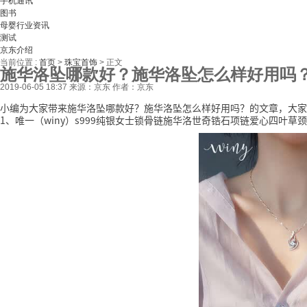
手机通讯
图书
母婴行业资讯
测试
京东介绍
当前位置 :
首页
>
珠宝首饰
>
正文
施华洛坠哪款好？施华洛坠怎么样好用吗
2019-06-05 18:37
来源：京东
作者：京东
小编为大家带来施华洛坠哪款好？施华洛坠怎么样好用吗？的文章，大家
1、唯一（winy）s999纯银女士锁骨链施华洛世奇锆石项链爱心四叶草