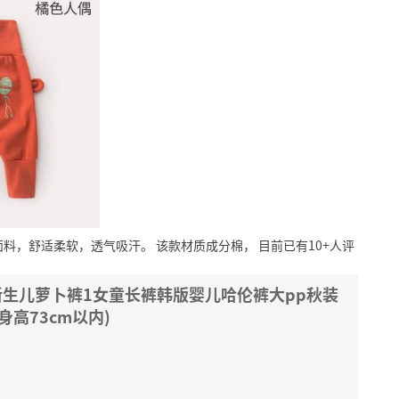
面料，舒适柔软，透气吸汗。
该款材质成分棉，
目前已有10+人评
新生儿萝卜裤1女童长裤韩版婴儿哈伦裤大pp秋装
身高73cm以内)