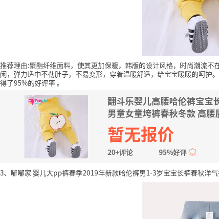
推荐理由:聚酯纤维面料，使其更加保暖，韩版的设计风格，时尚潮流不
闲，弹力适中不勒肚子，不易变形，穿着温暖舒适，给宝宝暖暖的呵护。
得了95%的好评率
。
翻斗乐婴儿高腰哈伦裤宝宝
男童女童垮裤春秋冬款 高腰屁
暂无报价
20+评论
95%好评
3、嘟嘟家 婴儿大pp裤春季2019年新款哈伦裤男1-3岁宝宝长裤春秋洋气