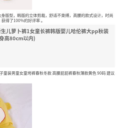
合身版型，韩版的立体剪裁，舒适不束缚，高腰的款式设计，时尚
，获得了100%的好评率
。
新生儿萝卜裤1女童长裤韩版婴儿哈伦裤大pp秋装
身高80cm以内)
童装男童女童垮裤春秋冬款 高腰屁屁裤春秋薄款黄色 90码 建议