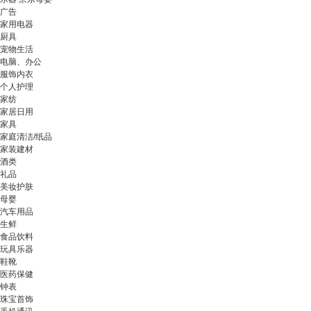
广告
家用电器
厨具
宠物生活
电脑、办公
服饰内衣
个人护理
家纺
家居日用
家具
家庭清洁/纸品
家装建材
酒类
礼品
美妆护肤
母婴
汽车用品
生鲜
食品饮料
玩具乐器
鞋靴
医药保健
钟表
珠宝首饰