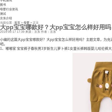
手机通讯
图书
母婴行业资讯
测试
京东介绍
当前位置 :
首页
>
母婴
>
正文
大pp宝宝哪款好？大pp宝宝怎么样好用吗
2019-06-17 17:39
来源：京东
作者：京东
小编的这篇大pp宝宝哪款好？大pp宝宝怎么样好用吗？主题文章，为
吧。
1、嘟嘟家 宝宝裤子春秋男3岁新生儿萝卜裤1女童长裤韩版婴儿哈伦裤大pp秋