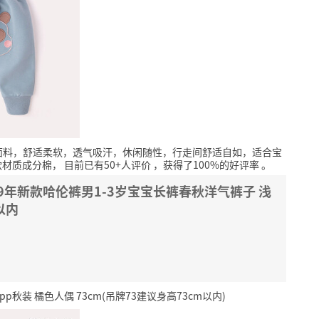
面料，舒适柔软，透气吸汗，休闲随性，行走间舒适自如，适合宝
款材质成分棉，
目前已有50+人评价
，获得了100%的好评率
。
19年新款哈伦裤男1-3岁宝宝长裤春秋洋气裤子 浅
以内
装 橘色人偶 73cm(吊牌73建议身高73cm以内)