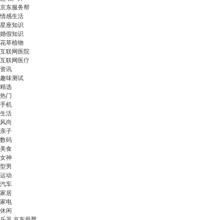
京东服务帮
情感生活
星座知识
婚假知识
花草植物
互联网医院
互联网医疗
资讯
趣味测试
精选
热门
手机
生活
风尚
亲子
数码
美食
女神
型男
运动
汽车
家居
家电
休闲
乐器 京东母婴